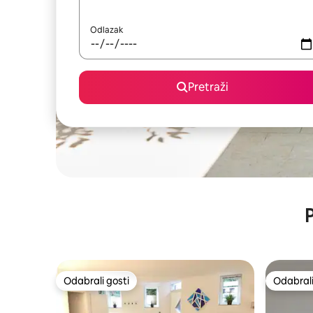
Odlazak
Pretraži
P
Odabrali gosti
Odabrali
Odabrali gosti
Odabrali