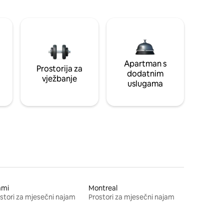
Apartman s
Prostorija za
dodatnim
vježbanje
uslugama
ami
Montreal
stori za mjesečni najam
Prostori za mjesečni najam