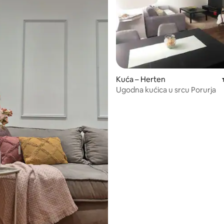
, recenzija: 221
Kuća – Herten
Ugodna kućica u srcu Porurja