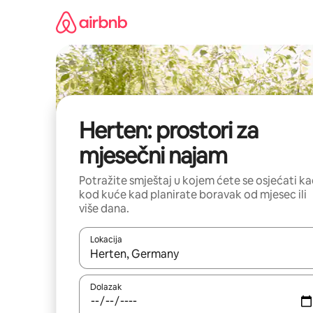
Prijeđi
na
sadržaj
Herten: prostori za
mjesečni najam
Potražite smještaj u kojem ćete se osjećati k
kod kuće kad planirate boravak od mjesec ili
više dana.
Lokacija
Kada budu dostupni rezultati, moći ćete ih pregle
Dolazak