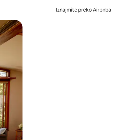
Iznajmite preko Airbnba
li prelaskom prstom po zaslonu.