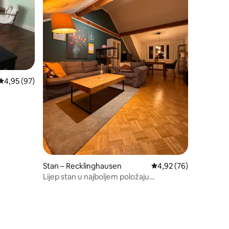
Prosječna ocjena: 4,95/5, recenzija: 97
4,95 (97)
Stan – Recklinghausen
Prosječna ocjena: 4,92
4,92 (76)
Lijep stan u najboljem položaju
(Westviertel)