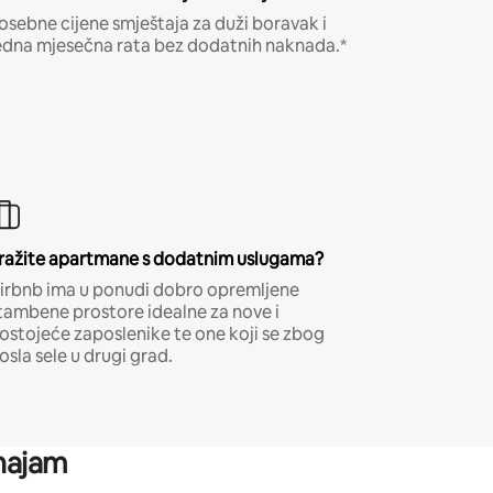
osebne cijene smještaja za duži boravak i
edna mjesečna rata bez dodatnih naknada.*
ražite apartmane s dodatnim uslugama?
irbnb ima u ponudi dobro opremljene
tambene prostore idealne za nove i
ostojeće zaposlenike te one koji se zbog
osla sele u drugi grad.
 najam