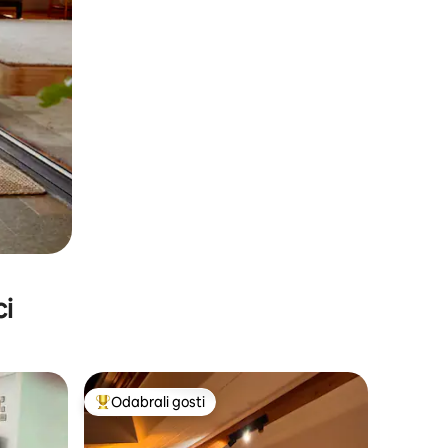
ci
Odabrali gosti
Među najviše rangiranima s oznakom „Odabrali gosti”