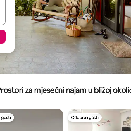
rostori za mjesečni najam u bližoj okoli
 gosti
Odabrali gosti
 gosti
Odabrali gosti