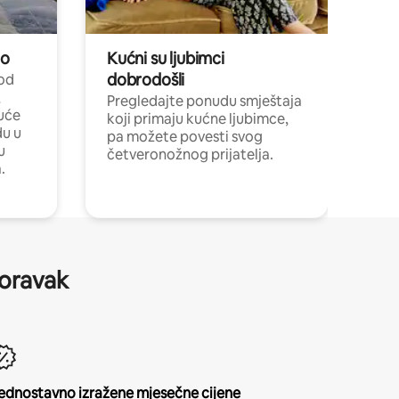
no
Kućni su ljubimci
dobrodošli
 od
,
Pregledajte ponudu smještaja
uće
koji primaju kućne ljubimce,
du u
pa možete povesti svog
u
četveronožnog prijatelja.
.
boravak
ednostavno izražene mjesečne cijene