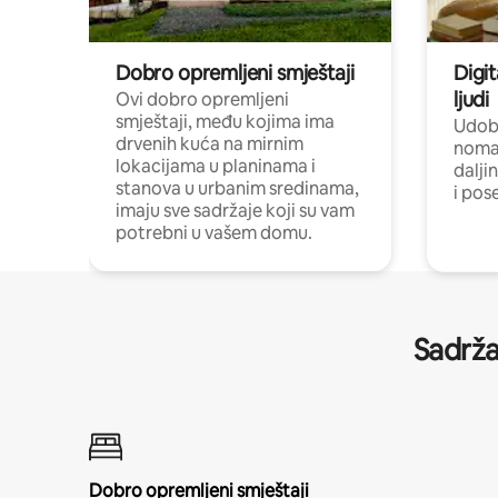
Dobro opremljeni smještaji
Digit
ljudi
Ovi dobro opremljeni
smještaji, među kojima ima
Udobn
drvenih kuća na mirnim
nomad
lokacijama u planinama i
dalji
stanova u urbanim sredinama,
i pos
imaju sve sadržaje koji su vam
potrebni u vašem domu.
Sadrža
Dobro opremljeni smještaji