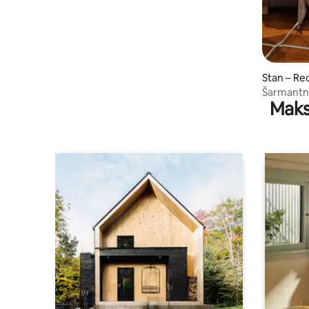
Stan – Re
Šarmantna
Maks
Netflix&L