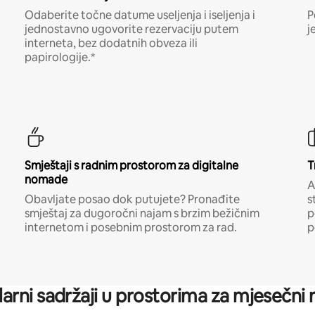
Odaberite točne datume useljenja i iseljenja i
P
jednostavno ugovorite rezervaciju putem
j
interneta, bez dodatnih obveza ili
papirologije.*
Smještaji s radnim prostorom za digitalne
T
nomade
A
Obavljate posao dok putujete? Pronađite
s
smještaj za dugoročni najam s brzim bežičnim
p
internetom i posebnim prostorom za rad.
p
arni sadržaji u prostorima za mjesečni