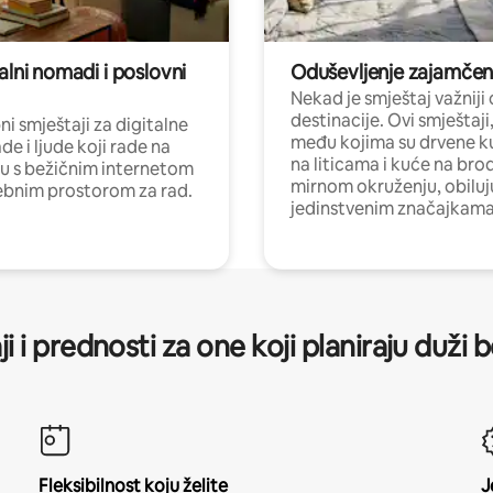
alni nomadi i poslovni
Oduševljenje zajamče
Nekad je smještaj važniji
destinacije. Ovi smještaji
i smještaji za digitalne
među kojima su drvene k
e i ljude koji rade na
na liticama i kuće na bro
nu s bežičnim internetom
mirnom okruženju, obiluj
ebnim prostorom za rad.
jedinstvenim značajkama
ji i prednosti za one koji planiraju duži 
Fleksibilnost koju želite
J