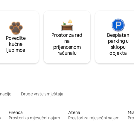
Prostor za rad
Besplatan
Povedite
na
parking u
kućne
prijenosnom
sklopu
ljubimce
računalu
objekta
inacije
Druge vrste smještaja
Firenca
Atena
Mi
m
Prostori za mjesečni najam
Prostori za mjesečni najam
Pro