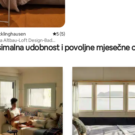
cklinghausen
Prosječna ocjena: 5/5, recenzija: 5
5 (5)
 Altbau‑Loft Design‑Bad
imalna udobnost i povoljne mjesečne c
aundry