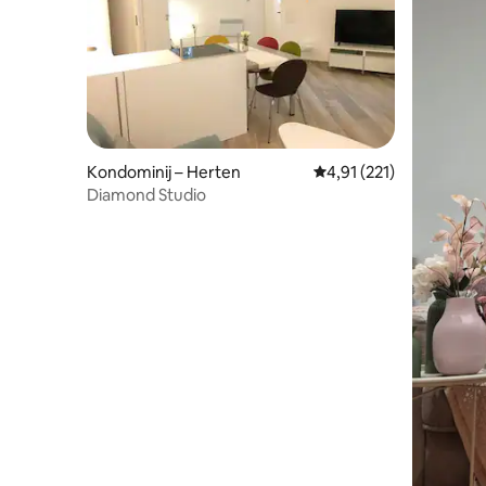
Kondominij – Herten
Prosječna ocjena: 4,91/5
4,91 (221)
Diamond Studio