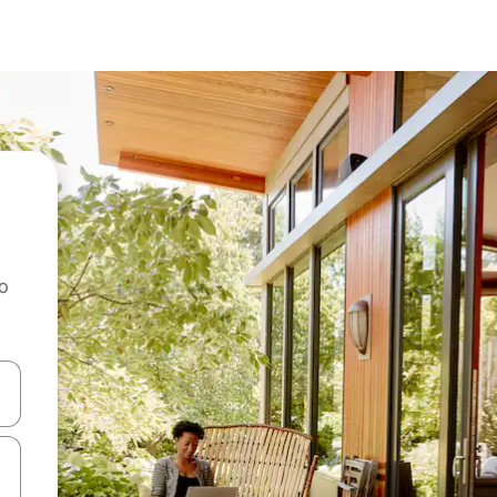
ao
dati koristeći se strelicama prema gore i prema dolje, kao i dodirom i