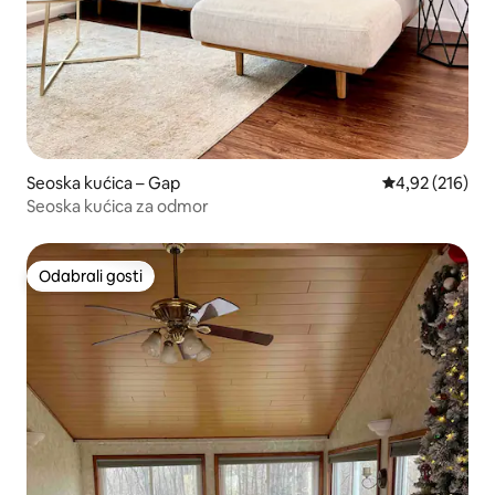
Seoska kućica – Gap
Prosječna ocjen
4,92 (216)
Seoska kućica za odmor
Odabrali gosti
Odabrali gosti