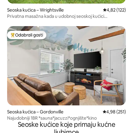
Seoska kućica – Wrightsville
Prosječna ocjen
4,82 (122)
Privatna masažna kada u udobnoj seoskoj kućici
Wrightsville!
Odabrali gosti
Među najviše rangiranima s oznakom „Odabrali gosti”
Seoska kućica – Gordonville
Prosječna ocjen
4,98 (251)
Najudobniji 1BR *sauna*jacuzzi*ognjište*kino
Seoske kućice koje primaju kućne
ljubimce