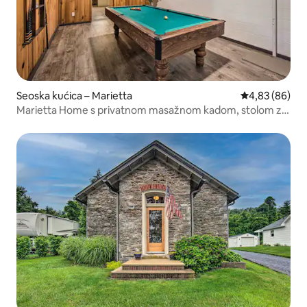
Seoska kućica – Marietta
Prosječna ocje
4,83 (86)
Marietta Home s privatnom masažnom kadom, stolom za
biljar!