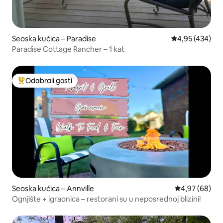
Seoska kućica – Paradise
Prosječna ocjen
4,95 (434)
Paradise Cottage Rancher – 1 kat
Odabrali gosti
Među najviše rangiranima s oznakom „Odabrali gosti”
Seoska kućica – Annville
Prosječna ocje
4,97 (68)
Ognjište + igraonica – restorani su u neposrednoj blizini!