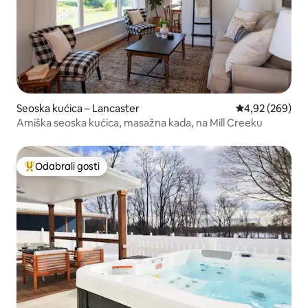
Seoska kućica – Lancaster
Prosječna ocjen
4,92 (269)
Amiška seoska kućica, masažna kada, na Mill Creeku
Odabrali gosti
Među najviše rangiranima s oznakom „Odabrali gosti”