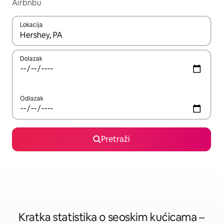
Airbnbu
Lokacija
Kada budu dostupni rezultati, moći ćete ih pregledati koristeći
Dolazak
Odlazak
Pretraži
Kratka statistika o seoskim kućicama –