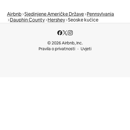
Airbnb
Sjedinjene Američke Države
Pennsylvania
Dauphin County
Hershey
Seoske kućice
© 2026 Airbnb, Inc.
Pravila o privatnosti
Uvjeti