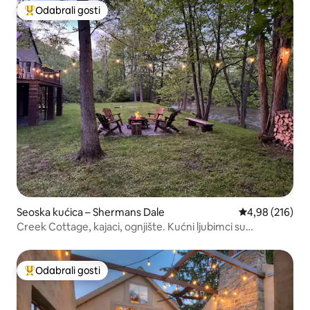
Odabrali gosti
Među najviše rangiranima s oznakom „Odabrali gosti”
Seoska kućica – Shermans Dale
Prosječna ocjen
4,98 (216)
Creek Cottage, kajaci, ognjište. Kućni ljubimci su
dobrodošli
Odabrali gosti
Među najviše rangiranima s oznakom „Odabrali gosti”