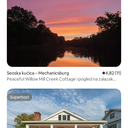
Seoska kućica – Mechanicsburg
Prosječna ocj
4,82 (11)
Peaceful Willow Mill Creek Cottage i pogled na zalazak
sunca
Superhost
Superhost