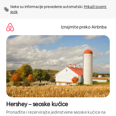
Prijeđi
Neke su informacije prevedene automatski. 
Prikaži izvorni 
na
jezik
sadržaj
Iznajmite preko Airbnba
Hershey – seoske kućice
Pronađite i rezervirajte jedinstvene seoske kućice na