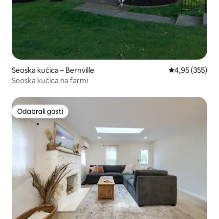
Seoska kućica – Bernville
Prosječna ocjen
4,95 (355)
Seoska kućica na farmi
Odabrali gosti
Odabrali gosti