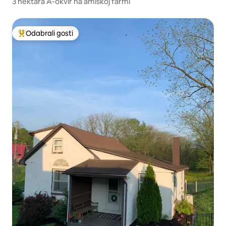
3 hektara A-okvir na amiškoj farmi
Odabrali gosti
Među najviše rangiranima s oznakom „Odabrali gosti”