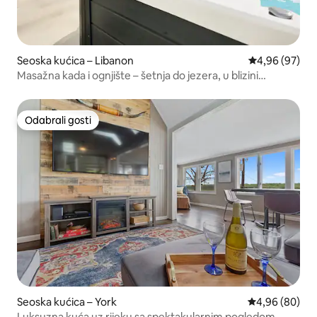
Seoska kućica – Libanon
Prosječna ocje
4,96 (97)
Masažna kada i ognjište – šetnja do jezera, u blizini
Hersheyja!
Odabrali gosti
Odabrali gosti
Seoska kućica – York
Prosječna ocje
4,96 (80)
Luksuzna kuća uz rijeku sa spektakularnim pogledom