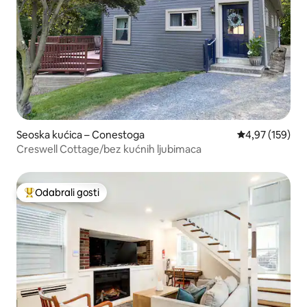
Seoska kućica – Conestoga
Prosječna ocjen
4,97 (159)
Creswell Cottage/bez kućnih ljubimaca
Odabrali gosti
Među najviše rangiranima s oznakom „Odabrali gosti”