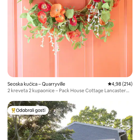
Seoska kućica – Quarryville
Prosječna ocjen
4,98 (214)
2 kreveta 2 kupaonice – Pack House Cottage Lancaster
Co PA
Odabrali gosti
Među najviše rangiranima s oznakom „Odabrali gosti”