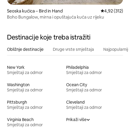
Seoska kućica – Bird in Hand
Prosječna ocjen
4,92 (312)
Boho Bungalow, mirna i opuštajuća kuća uz rijeku
Destinacije koje treba istražiti
Obližnje destinacije
Druge vrste smještaja
Najpopularnije
New York
Philadelphia
Smještaji za odmor
Smještaji za odmor
Washington
Ocean City
Smještaji za odmor
Smještaji za odmor
Pittsburgh
Cleveland
Smještaji za odmor
Smještaji za odmor
Virginia Beach
Prikaži više
Smještaji za odmor