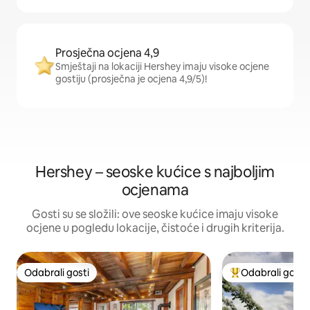
Prosječna ocjena 4,9
Smještaji na lokaciji Hershey imaju visoke ocjene
gostiju (prosječna je ocjena 4,9/5)!
Hershey – seoske kućice s najboljim
ocjenama
Gosti su se složili: ove seoske kućice imaju visoke
ocjene u pogledu lokacije, čistoće i drugih kriterija.
Odabrali gosti
Odabrali gosti
Odabrali gosti
Među najviše ran