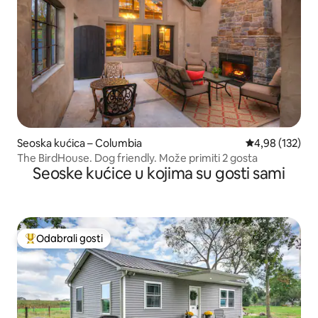
Seoska kućica – Columbia
Prosječna ocjen
4,98 (132)
The BirdHouse. Dog friendly. Može primiti 2 gosta
Seoske kućice u kojima su gosti sami
Odabrali gosti
Među najviše rangiranima s oznakom „Odabrali gosti”