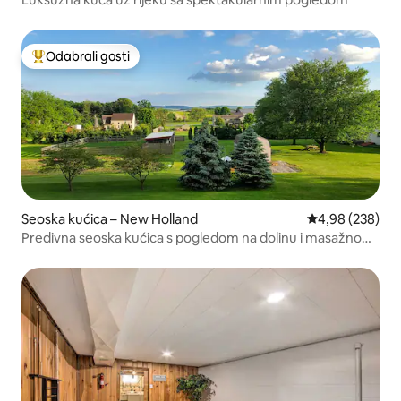
Odabrali gosti
Među najviše rangiranima s oznakom „Odabrali gosti”
Seoska kućica – New Holland
Prosječna ocjen
4,98 (238)
Predivna seoska kućica s pogledom na dolinu i masažnom
kadom