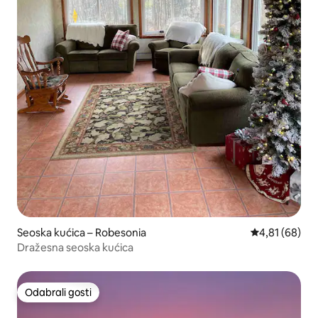
Seoska kućica – Robesonia
Prosječna ocje
4,81 (68)
Dražesna seoska kućica
Odabrali gosti
Odabrali gosti