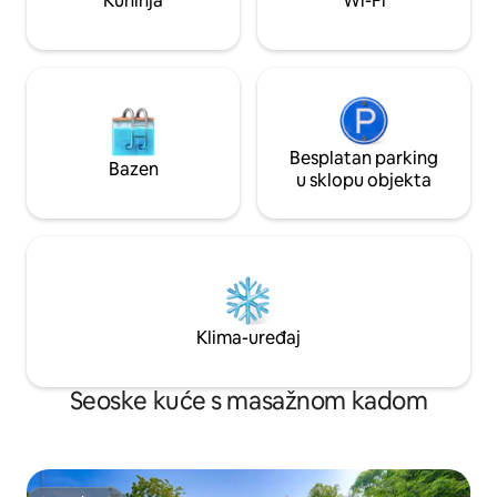
Kuhinja
Wi-Fi
gostima!
minuta...
Besplatan parking
Bazen
u sklopu objekta
Klima-uređaj
Seoske kuće s masažnom kadom