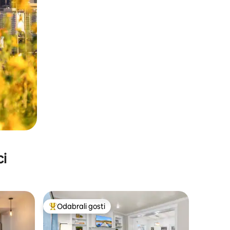
ci
Odabrali gosti
nakom „Odabrali gosti”
Među najviše rangiranima s oznakom „Odabrali gosti”