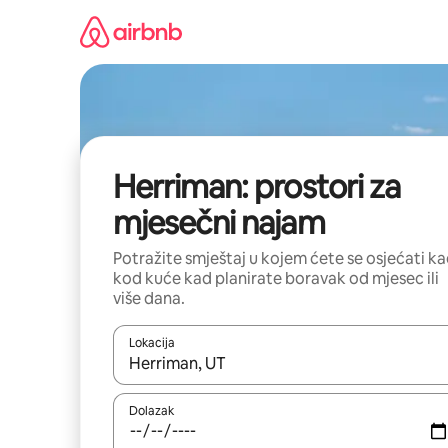
Prijeđi
na
sadržaj
Herriman: prostori za
mjesečni najam
Potražite smještaj u kojem ćete se osjećati k
kod kuće kad planirate boravak od mjesec ili
više dana.
Lokacija
Kada budu dostupni rezultati, moći ćete ih pregle
Dolazak