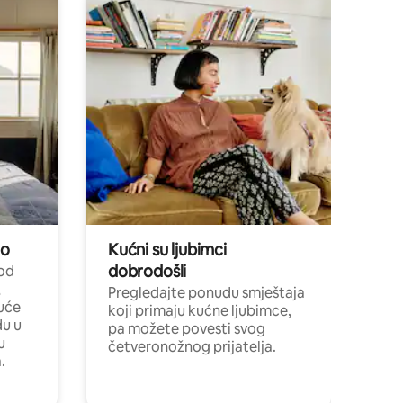
no
Kućni su ljubimci
dobrodošli
 od
,
Pregledajte ponudu smještaja
uće
koji primaju kućne ljubimce,
du u
pa možete povesti svog
u
četveronožnog prijatelja.
.