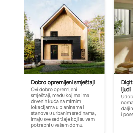
Dobro opremljeni smještaji
Digit
ljudi
Ovi dobro opremljeni
smještaji, među kojima ima
Udobn
drvenih kuća na mirnim
nomad
lokacijama u planinama i
dalji
stanova u urbanim sredinama,
i pos
imaju sve sadržaje koji su vam
potrebni u vašem domu.