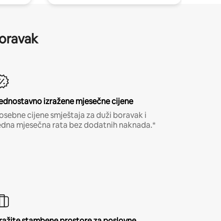
boravak
ednostavno izražene mjesečne cijene
osebne cijene smještaja za duži boravak i
edna mjesečna rata bez dodatnih naknada.*
ražite stambene prostore za poslovne