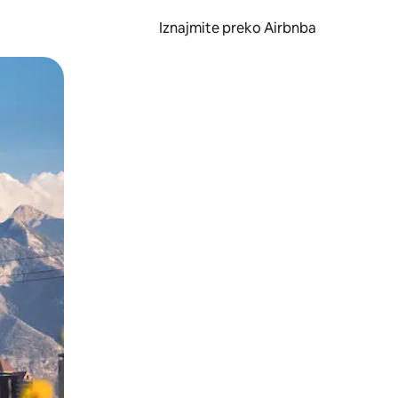
Iznajmite preko Airbnba
li prelaskom prstom po zaslonu.