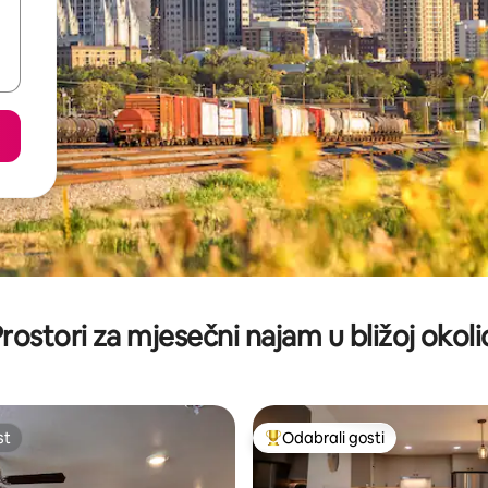
rostori za mjesečni najam u bližoj okoli
st
Odabrali gosti
st
Među najviše rangiranima s oz