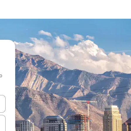
ao
dati koristeći se strelicama prema gore i prema dolje, kao i dodirom i