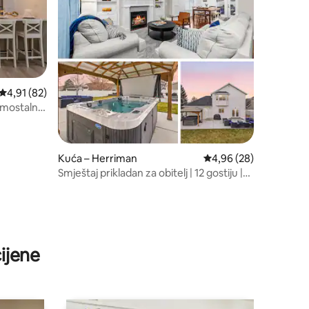
Prosječna ocjena: 4,91/5, recenzija: 82
4,91 (82)
amostalna
Kuća – Herriman
Prosječna ocjena: 4,96
4,96 (28)
Smještaj prikladan za obitelj | 12 gostiju |
ogromna masažna kada
ijene