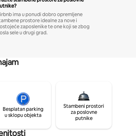
utnike?
irbnb ima u ponudi dobro opremljene
tambene prostore idealne za nove i
ostojeće zaposlenike te one koji se zbog
osla sele u drugi grad.
 najam
Stambeni prostori
Besplatan parking
za poslovne
u sklopu objekta
putnike
enitosti