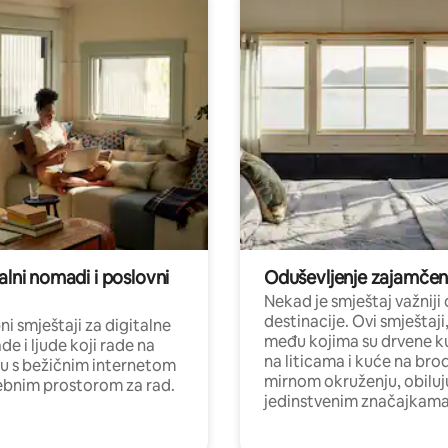
alni nomadi i poslovni
Oduševljenje zajamče
Nekad je smještaj važniji
destinacije. Ovi smještaji
i smještaji za digitalne
među kojima su drvene k
e i ljude koji rade na
na liticama i kuće na bro
nu s bežičnim internetom
mirnom okruženju, obiluj
ebnim prostorom za rad.
jedinstvenim značajkama