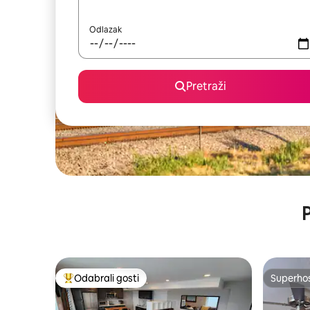
Odlazak
Pretraži
P
Odabrali gosti
Superho
Među najviše rangiranima s oznakom „Odabrali gosti”
Superho