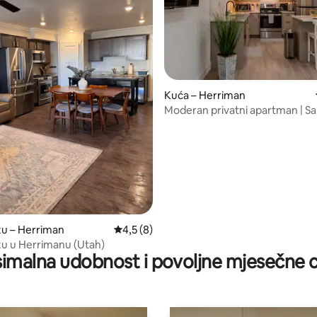
5, recenzija: 30
Kuća – Herriman
Moderan privatni apartman | S
prijava + parkiralište
zu – Herriman
Prosječna ocjena: 4,5/5, recenzija: 8
4,5 (8)
zu u Herrimanu (Utah)
imalna udobnost i povoljne mjesečne c