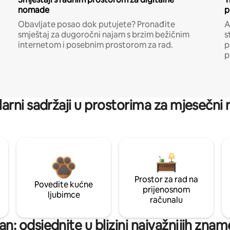
nomade
p
Obavljate posao dok putujete? Pronađite
A
smještaj za dugoročni najam s brzim bežičnim
s
internetom i posebnim prostorom za rad.
p
p
arni sadržaji u prostorima za mjesečni
Prostor za rad na
Povedite kućne
prijenosnom
ljubimce
računalu
n: odsjednite u blizini najvažnijih znam