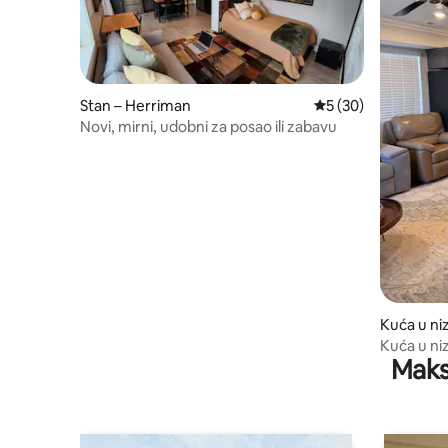
Stan – Herriman
Prosječna ocjena: 5/
5 (30)
Novi, mirni, udobni za posao ili zabavu
Kuća u ni
Kuća u ni
Maks