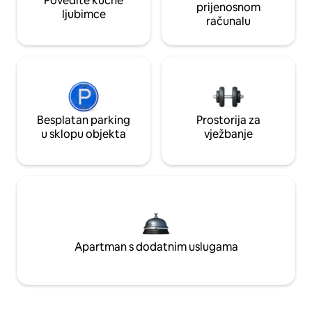
Povedite kućne
prijenosnom
ljubimce
računalu
Besplatan parking
Prostorija za
u sklopu objekta
vježbanje
Apartman s dodatnim uslugama