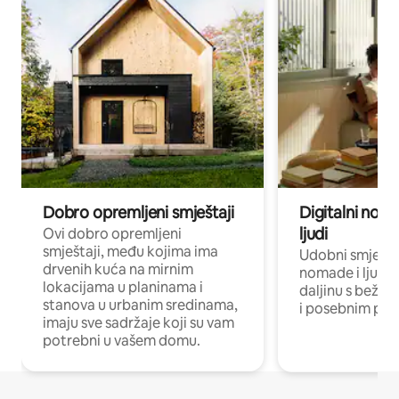
Dobro opremljeni smještaji
Digitalni noma
ljudi
Ovi dobro opremljeni
smještaji, među kojima ima
Udobni smještaj
drvenih kuća na mirnim
nomade i ljude 
lokacijama u planinama i
daljinu s bežič
stanova u urbanim sredinama,
i posebnim pro
imaju sve sadržaje koji su vam
potrebni u vašem domu.