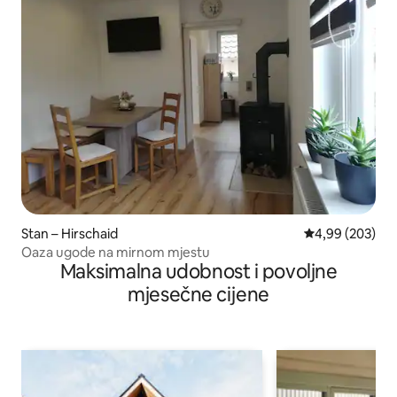
Stan – Hirschaid
Prosječna ocjen
4,99 (203)
Oaza ugode na mirnom mjestu
Maksimalna udobnost i povoljne
mjesečne cijene