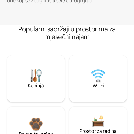
one koji se zbog posla sele u drugi grad.
Popularni sadržaji u prostorima za
mjesečni najam
Kuhinja
Wi-Fi
Prostor za rad na