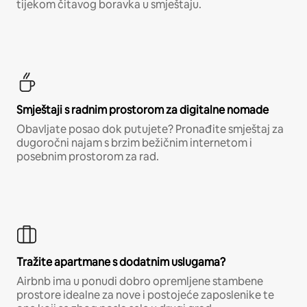
tijekom čitavog boravka u smještaju.
Smještaji s radnim prostorom za digitalne nomade
Obavljate posao dok putujete? Pronađite smještaj za
dugoročni najam s brzim bežičnim internetom i
posebnim prostorom za rad.
Tražite apartmane s dodatnim uslugama?
Airbnb ima u ponudi dobro opremljene stambene
prostore idealne za nove i postojeće zaposlenike te