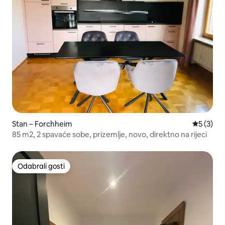
Stan – Forchheim
Prosječna
5 (3)
85 m2, 2 spavaće sobe, prizemlje, novo, direktno na rijeci
Odabrali gosti
Odabrali gosti