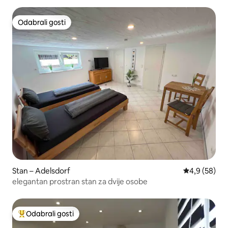
Odabrali gosti
Odabrali gosti
Stan – Adelsdorf
Prosječna ocj
4,9 (58)
elegantan prostran stan za dvije osobe
Odabrali gosti
Među najviše rangiranima s oznakom „Odabrali gosti”