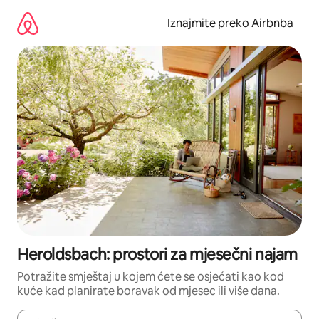
Prijeđi
na
Iznajmite preko Airbnba
sadržaj
Heroldsbach: prostori za mjesečni najam
Potražite smještaj u kojem ćete se osjećati kao kod
kuće kad planirate boravak od mjesec ili više dana.