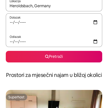
Lokacija
Kada budu dostupni rezultati, moći ćete ih pregledati koristeći
Dolazak
Odlazak
Pretraži
Prostori za mjesečni najam u bližoj okolici
Superhost
Superhost