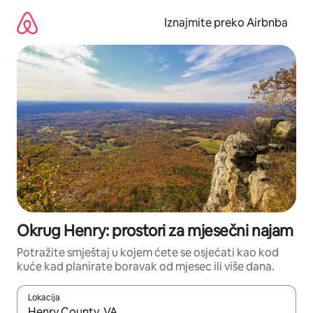
Prijeđi
na
Iznajmite preko Airbnba
sadržaj
Okrug Henry: prostori za mjesečni najam
Potražite smještaj u kojem ćete se osjećati kao kod
kuće kad planirate boravak od mjesec ili više dana.
Lokacija
Kada budu dostupni rezultati, moći ćete ih pregledati koristeći