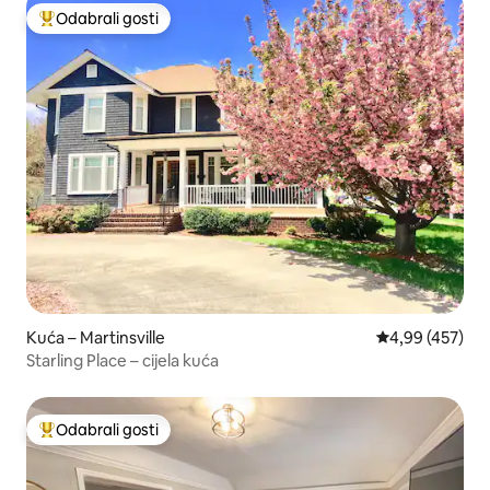
Odabrali gosti
Među najviše rangiranima s oznakom „Odabrali gosti”
Kuća – Martinsville
Prosječna ocjen
4,99 (457)
Starling Place – cijela kuća
Odabrali gosti
Među najviše rangiranima s oznakom „Odabrali gosti”