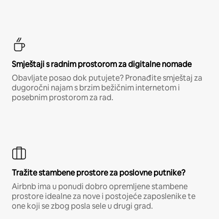
Smještaji s radnim prostorom za digitalne nomade
Obavljate posao dok putujete? Pronađite smještaj za
dugoročni najam s brzim bežičnim internetom i
posebnim prostorom za rad.
Tražite stambene prostore za poslovne putnike?
Airbnb ima u ponudi dobro opremljene stambene
prostore idealne za nove i postojeće zaposlenike te
one koji se zbog posla sele u drugi grad.