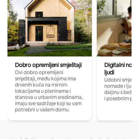
Dobro opremljeni smještaji
Digitalni noma
ljudi
Ovi dobro opremljeni
smještaji, među kojima ima
Udobni smještaj
drvenih kuća na mirnim
nomade i ljude 
lokacijama u planinama i
daljinu s bežič
stanova u urbanim sredinama,
i posebnim pro
imaju sve sadržaje koji su vam
potrebni u vašem domu.