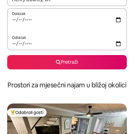
Dolazak
Odlazak
Pretraži
Prostori za mjesečni najam u bližoj okolici
Odabrali gosti
Među najviše rangiranima s oznakom „Odabrali gosti”