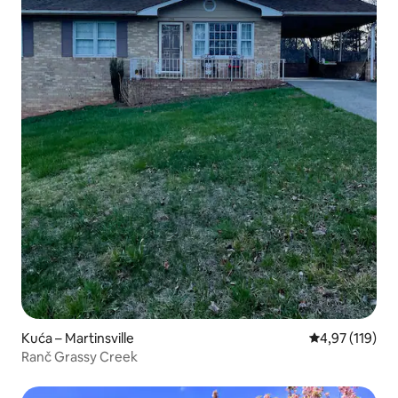
Kuća – Martinsville
Prosječna ocjen
4,97 (119)
Ranč Grassy Creek