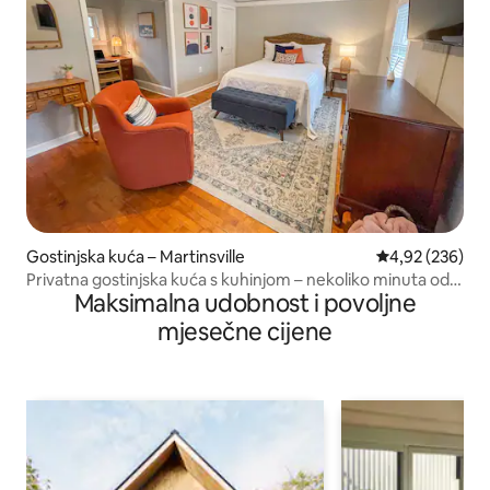
Gostinjska kuća – Martinsville
Prosječna ocjen
4,92 (236)
Privatna gostinjska kuća s kuhinjom – nekoliko minuta od
Maksimalna udobnost i povoljne
središta grada
mjesečne cijene