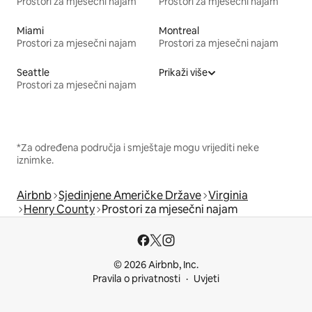
Prostori za mjesečni najam
Prostori za mjesečni najam
Miami
Montreal
Prostori za mjesečni najam
Prostori za mjesečni najam
Seattle
Prikaži više
Prostori za mjesečni najam
*Za određena područja i smještaje mogu vrijediti neke
iznimke.
Airbnb
Sjedinjene Američke Države
Virginia
Henry County
Prostori za mjesečni najam
© 2026 Airbnb, Inc.
Pravila o privatnosti
Uvjeti