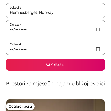
Lokacija
Kada budu dostupni rezultati, moći ćete ih pregledati koristeći
Dolazak
Odlazak
Pretraži
Prostori za mjesečni najam u bližoj okolici
Odabrali gosti
Odabrali gosti