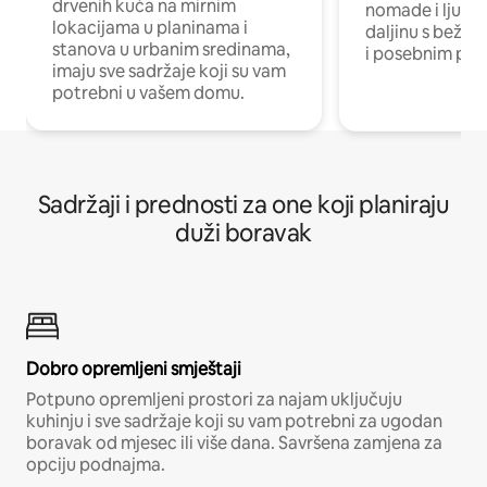
drvenih kuća na mirnim
nomade i ljude 
lokacijama u planinama i
daljinu s bežič
stanova u urbanim sredinama,
i posebnim pro
imaju sve sadržaje koji su vam
potrebni u vašem domu.
Sadržaji i prednosti za one koji planiraju
duži boravak
Dobro opremljeni smještaji
Potpuno opremljeni prostori za najam uključuju
kuhinju i sve sadržaje koji su vam potrebni za ugodan
boravak od mjesec ili više dana. Savršena zamjena za
opciju podnajma.