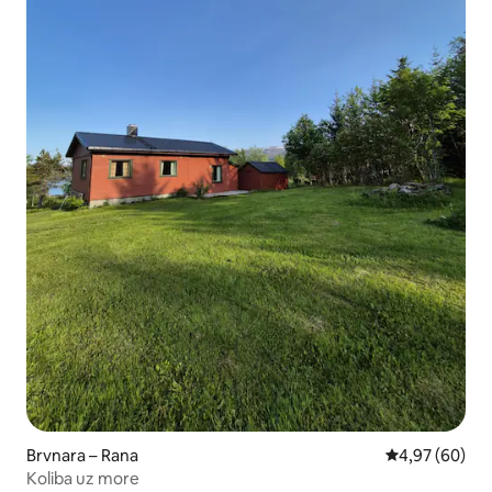
Brvnara – Rana
Prosječna ocje
4,97 (60)
Koliba uz more