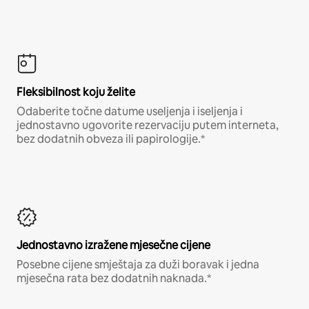
Fleksibilnost koju želite
Odaberite točne datume useljenja i iseljenja i
jednostavno ugovorite rezervaciju putem interneta,
bez dodatnih obveza ili papirologije.*
Jednostavno izražene mjesečne cijene
Posebne cijene smještaja za duži boravak i jedna
mjesečna rata bez dodatnih naknada.*