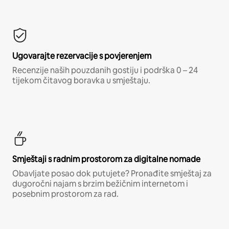
Ugovarajte rezervacije s povjerenjem
Recenzije naših pouzdanih gostiju i podrška 0 – 24
tijekom čitavog boravka u smještaju.
Smještaji s radnim prostorom za digitalne nomade
Obavljate posao dok putujete? Pronađite smještaj za
dugoročni najam s brzim bežičnim internetom i
posebnim prostorom za rad.