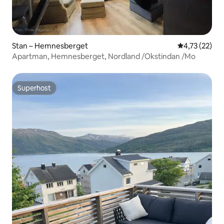
Stan – Hemnesberget
Prosječna ocje
4,73 (22)
Apartman, Hemnesberget, Nordland /Okstindan /Mo
Superhost
Superhost