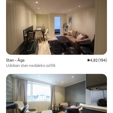
Stan – Åga
Prosječna ocjen
4,82 (194)
Udoban stan nedaleko od E6