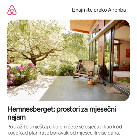
Prijeđi
na
Iznajmite preko Airbnba
sadržaj
Hemnesberget: prostori za mjesečni
najam
Potražite smještaj u kojem ćete se osjećati kao kod
kuće kad planirate boravak od mjesec ili više dana.