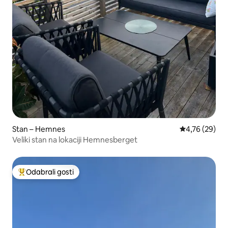
Stan – Hemnes
Prosječna ocje
4,76 (29)
Veliki stan na lokaciji Hemnesberget
Odabrali gosti
Među najviše rangiranima s oznakom „Odabrali gosti”