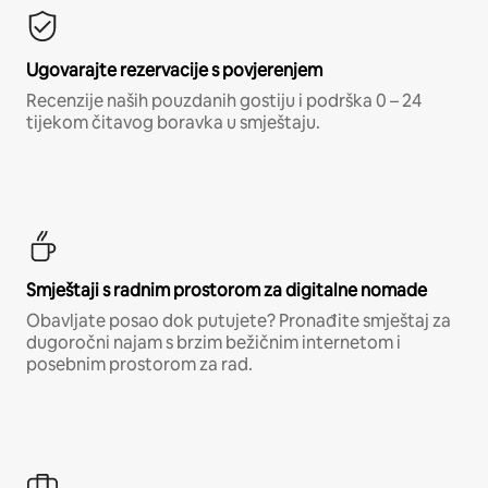
Ugovarajte rezervacije s povjerenjem
Recenzije naših pouzdanih gostiju i podrška 0 – 24
tijekom čitavog boravka u smještaju.
Smještaji s radnim prostorom za digitalne nomade
Obavljate posao dok putujete? Pronađite smještaj za
dugoročni najam s brzim bežičnim internetom i
posebnim prostorom za rad.