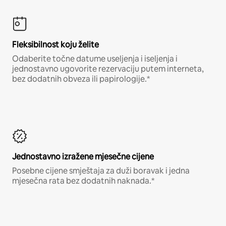
Fleksibilnost koju želite
Odaberite točne datume useljenja i iseljenja i
jednostavno ugovorite rezervaciju putem interneta,
bez dodatnih obveza ili papirologije.*
Jednostavno izražene mjesečne cijene
Posebne cijene smještaja za duži boravak i jedna
mjesečna rata bez dodatnih naknada.*