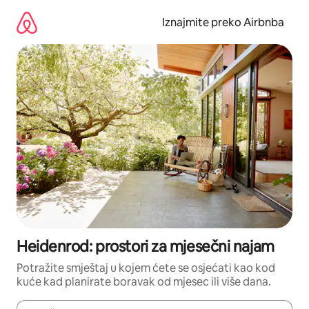
Prijeđi
na
Iznajmite preko Airbnba
sadržaj
Heidenrod: prostori za mjesečni najam
Potražite smještaj u kojem ćete se osjećati kao kod
kuće kad planirate boravak od mjesec ili više dana.