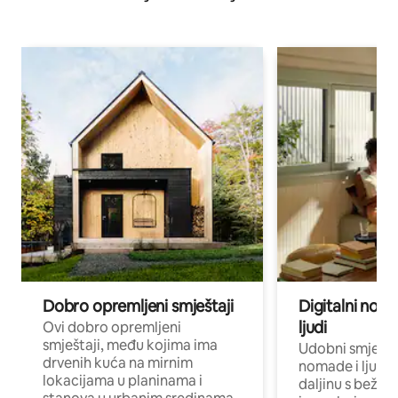
Dobro opremljeni smještaji
Digitalni noma
ljudi
Ovi dobro opremljeni
smještaji, među kojima ima
Udobni smještaj
drvenih kuća na mirnim
nomade i ljude 
lokacijama u planinama i
daljinu s bežič