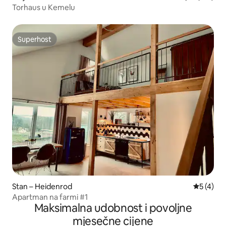
Torhaus u Kemelu
Superhost
Superhost
Stan – Heidenrod
Prosječna
5 (4)
Apartman na farmi #1
Maksimalna udobnost i povoljne
mjesečne cijene