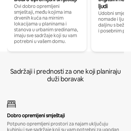
ljudi
Ovi dobro opremljeni
smještaji, među kojima ima
Udobni smještaj
drvenih kuća na mirnim
nomade i ljude 
lokacijama u planinama i
daljinu s bežič
stanova u urbanim sredinama,
i posebnim pro
imaju sve sadržaje koji su vam
potrebni u vašem domu.
Sadržaji i prednosti za one koji planiraju
duži boravak
Dobro opremljeni smještaji
Potpuno opremljeni prostori za najam uključuju
kuhinju i sve sadržaje koji su vam potrebni za ugodan