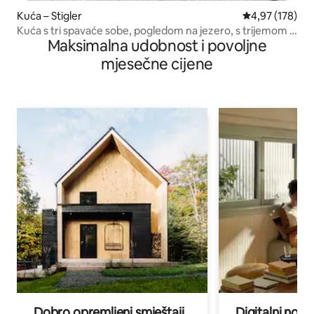
Kuća – Stigler
Prosječna ocjen
4,97 (178)
Kuća s tri spavaće sobe, pogledom na jezero, s trijemom i
Maksimalna udobnost i povoljne
ognjištem ispred kuće
mjesečne cijene
Dobro opremljeni smještaji
Digitalni noma