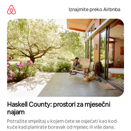
Prijeđi
na
Iznajmite preko Airbnba
sadržaj
Haskell County: prostori za mjesečni
najam
Potražite smještaj u kojem ćete se osjećati kao kod
kuće kad planirate boravak od mjesec ili više dana.