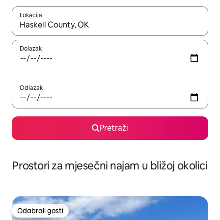
Lokacija
Kada budu dostupni rezultati, moći ćete ih pregledati koristeći
Dolazak
Odlazak
Pretraži
Prostori za mjesečni najam u bližoj okolici
Odabrali gosti
Odabrali gosti