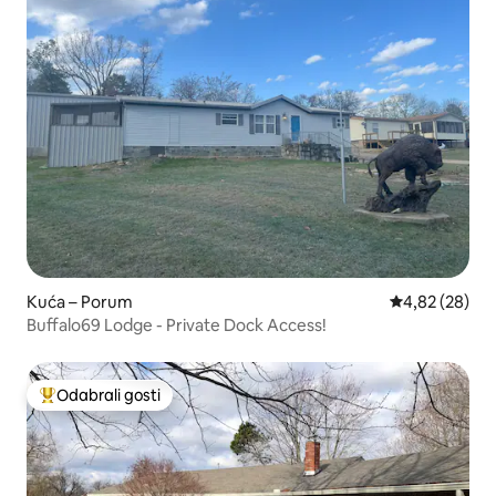
Kuća – Porum
Prosječna ocje
4,82 (28)
Buffalo69 Lodge - Private Dock Access!
Odabrali gosti
Među najviše rangiranima s oznakom „Odabrali gosti”