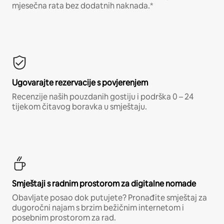
mjesečna rata bez dodatnih naknada.*
Ugovarajte rezervacije s povjerenjem
Recenzije naših pouzdanih gostiju i podrška 0 – 24
tijekom čitavog boravka u smještaju.
Smještaji s radnim prostorom za digitalne nomade
Obavljate posao dok putujete? Pronađite smještaj za
dugoročni najam s brzim bežičnim internetom i
posebnim prostorom za rad.