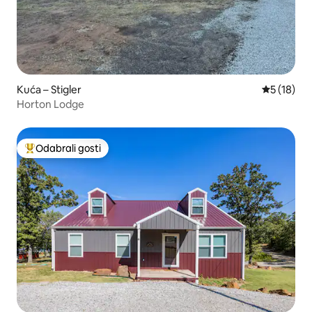
Kuća – Stigler
Prosječna 
5 (18)
Horton Lodge
Odabrali gosti
Među najviše rangiranima s oznakom „Odabrali gosti”