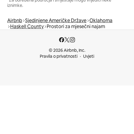
*Za određena područja i smještaje mogu vrijediti neke
iznimke.
Airbnb
Sjedinjene Američke Države
Oklahoma
Haskell County
Prostori za mjesečni najam
© 2026 Airbnb, Inc.
Pravila o privatnosti
Uvjeti