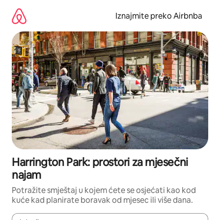
Prijeđi
na
Iznajmite preko Airbnba
sadržaj
Harrington Park: prostori za mjesečni
najam
Potražite smještaj u kojem ćete se osjećati kao kod
kuće kad planirate boravak od mjesec ili više dana.