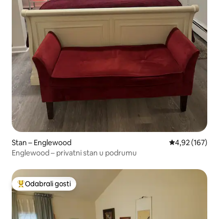
Stan – Englewood
Prosječna ocjen
4,92 (167)
Englewood – privatni stan u podrumu
Odabrali gosti
Među najviše rangiranima s oznakom „Odabrali gosti”