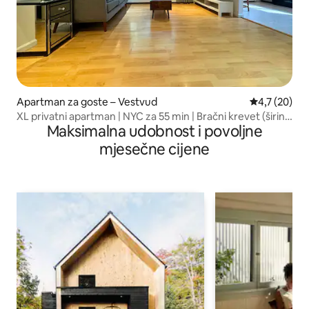
Apartman za goste – Vestvud
Prosječna ocj
4,7 (20)
XL privatni apartman | NYC za 55 min | Bračni krevet (širine
Maksimalna udobnost i povoljne
180 – 200 cm) | Wi-Fi
mjesečne cijene