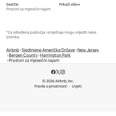
Seattle
Prikaži više
Prostori za mjesečni najam
*Za određena područja i smještaje mogu vrijediti neke
iznimke.
Airbnb
Sjedinjene Američke Države
New Jersey
Bergen County
Harrington Park
Prostori za mjesečni najam
© 2026 Airbnb, Inc.
Pravila o privatnosti
Uvjeti