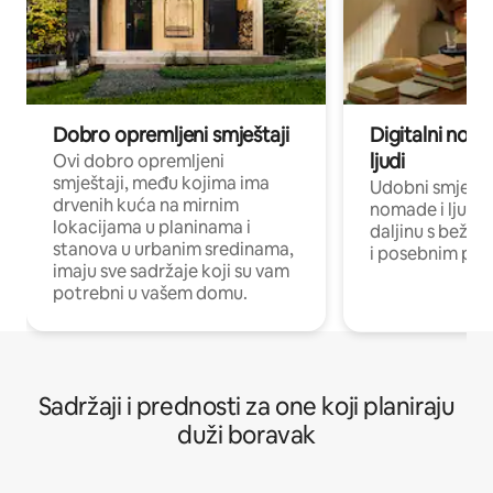
Dobro opremljeni smještaji
Digitalni noma
ljudi
Ovi dobro opremljeni
smještaji, među kojima ima
Udobni smještaj
drvenih kuća na mirnim
nomade i ljude 
lokacijama u planinama i
daljinu s bežič
stanova u urbanim sredinama,
i posebnim pro
imaju sve sadržaje koji su vam
potrebni u vašem domu.
Sadržaji i prednosti za one koji planiraju
duži boravak