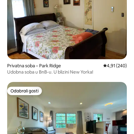
Privatna soba – Park Ridge
Prosječna ocjen
4,91 (240)
Udobna soba u BnB-u. U blizini New Yorka!
Odabrali gosti
Odabrali gosti