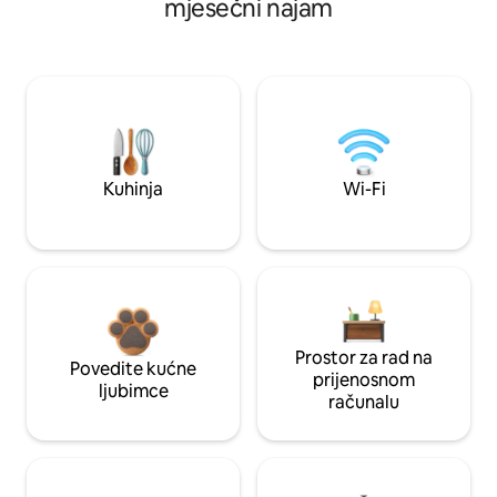
mjesečni najam
Kuhinja
Wi-Fi
Prostor za rad na
Povedite kućne
prijenosnom
ljubimce
računalu