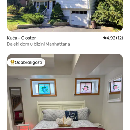
Kuća – Closter
Prosječna ocje
4,92 (12)
Daleki dom u blizini Manhattana
Odabrali gosti
Među najviše rangiranima s oznakom „Odabrali gosti”