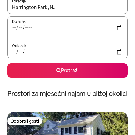
Lokacija
Kada budu dostupni rezultati, moći ćete ih pregledati koristeći
Dolazak
Odlazak
Pretraži
Prostori za mjesečni najam u bližoj okolici
Odabrali gosti
Odabrali gosti