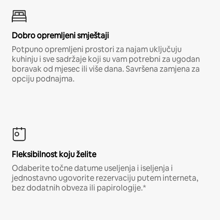
Dobro opremljeni smještaji
Potpuno opremljeni prostori za najam uključuju
kuhinju i sve sadržaje koji su vam potrebni za ugodan
boravak od mjesec ili više dana. Savršena zamjena za
opciju podnajma.
Fleksibilnost koju želite
Odaberite točne datume useljenja i iseljenja i
jednostavno ugovorite rezervaciju putem interneta,
bez dodatnih obveza ili papirologije.*