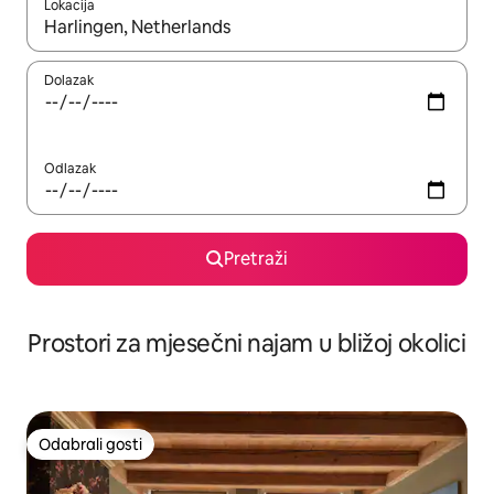
Lokacija
Kada budu dostupni rezultati, moći ćete ih pregledati koristeći
Dolazak
Odlazak
Pretraži
Prostori za mjesečni najam u bližoj okolici
Odabrali gosti
Odabrali gosti