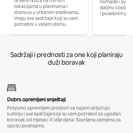
drvenih kuća na mirnim
nomade i ljude 
lokacijama u planinama i
daljinu s bežič
stanova u urbanim sredinama,
i posebnim pro
imaju sve sadržaje koji su vam
potrebni u vašem domu.
Sadržaji i prednosti za one koji planiraju
duži boravak
Dobro opremljeni smještaji
Potpuno opremljeni prostori za najam uključuju
kuhinju i sve sadržaje koji su vam potrebni za ugodan
boravak od mjesec ili više dana. Savršena zamjena za
opciju podnajma.