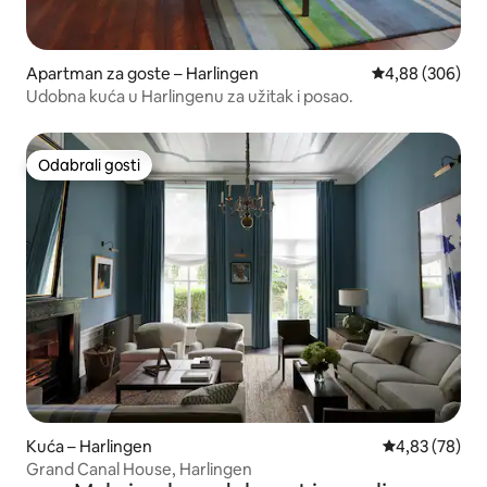
Apartman za goste – Harlingen
Prosječna ocjen
4,88 (306)
Udobna kuća u Harlingenu za užitak i posao.
Odabrali gosti
Odabrali gosti
Kuća – Harlingen
Prosječna ocje
4,83 (78)
Grand Canal House, Harlingen