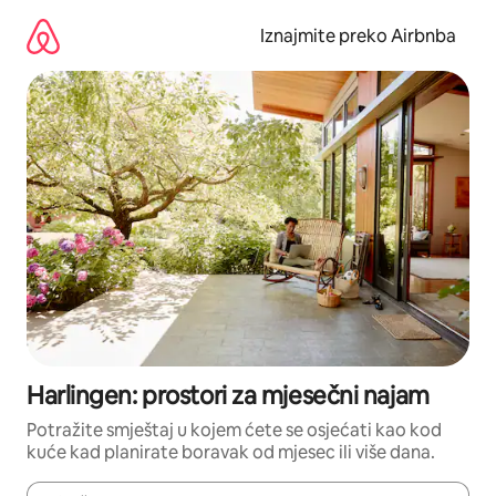
Prijeđi
na
Iznajmite preko Airbnba
sadržaj
Harlingen: prostori za mjesečni najam
Potražite smještaj u kojem ćete se osjećati kao kod
kuće kad planirate boravak od mjesec ili više dana.