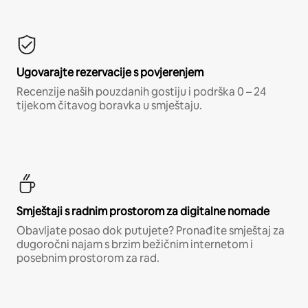
Ugovarajte rezervacije s povjerenjem
Recenzije naših pouzdanih gostiju i podrška 0 – 24
tijekom čitavog boravka u smještaju.
Smještaji s radnim prostorom za digitalne nomade
Obavljate posao dok putujete? Pronađite smještaj za
dugoročni najam s brzim bežičnim internetom i
posebnim prostorom za rad.