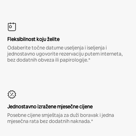
Fleksibilnost koju želite
Odaberite točne datume useljenja i iseljenja i
jednostavno ugovorite rezervaciju putem interneta,
bez dodatnih obveza ili papirologije.*
Jednostavno izražene mjesečne cijene
Posebne cijene smještaja za duži boravak i jedna
mjesečna rata bez dodatnih naknada.*