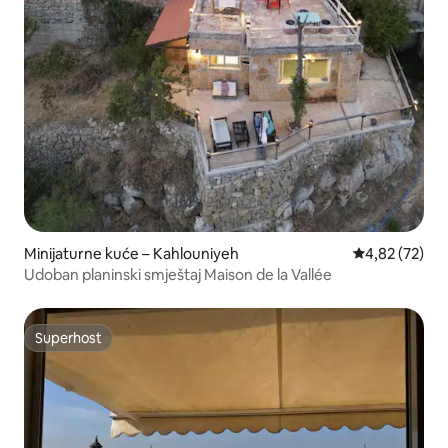
Minijaturne kuće – Kahlouniyeh
Prosječna ocje
4,82 (72)
Udoban planinski smještaj Maison de la Vallée
Superhost
Superhost