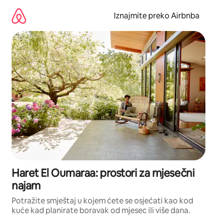
Prijeđi
na
Iznajmite preko Airbnba
sadržaj
Haret El Oumaraa: prostori za mjesečni
najam
Potražite smještaj u kojem ćete se osjećati kao kod
kuće kad planirate boravak od mjesec ili više dana.