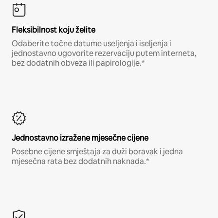
Fleksibilnost koju želite
Odaberite točne datume useljenja i iseljenja i
jednostavno ugovorite rezervaciju putem interneta,
bez dodatnih obveza ili papirologije.*
Jednostavno izražene mjesečne cijene
Posebne cijene smještaja za duži boravak i jedna
mjesečna rata bez dodatnih naknada.*