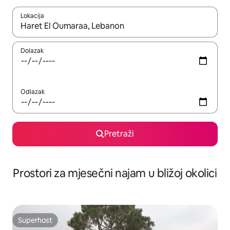
Lokacija
Kada budu dostupni rezultati, moći ćete ih pregledati koristeći
Dolazak
Odlazak
Pretraži
Prostori za mjesečni najam u bližoj okolici
Superhost
Superhost