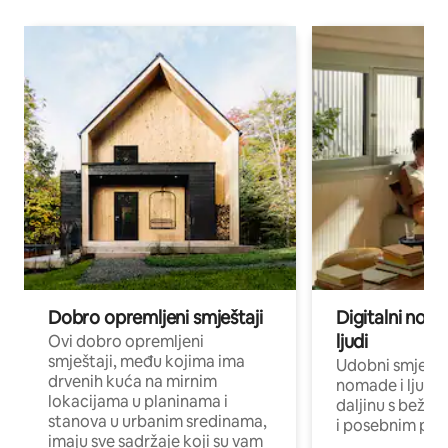
Dobro opremljeni smještaji
Digitalni noma
ljudi
Ovi dobro opremljeni
smještaji, među kojima ima
Udobni smještaj
drvenih kuća na mirnim
nomade i ljude 
lokacijama u planinama i
daljinu s bežič
stanova u urbanim sredinama,
i posebnim pro
imaju sve sadržaje koji su vam