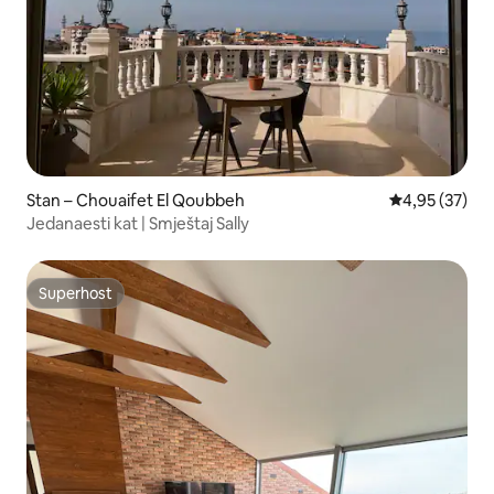
Stan – Chouaifet El Qoubbeh
Prosječna ocje
4,95 (37)
Jedanaesti kat | Smještaj Sally
Superhost
Superhost