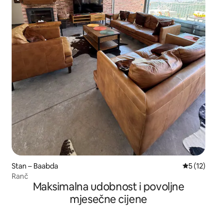
Stan – Baabda
Prosječna 
5 (12)
Ranč
Maksimalna udobnost i povoljne
mjesečne cijene