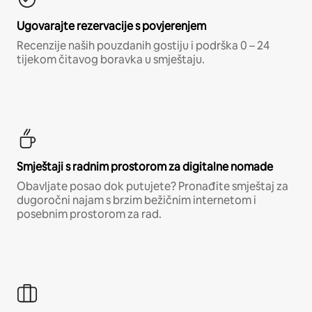
Ugovarajte rezervacije s povjerenjem
Recenzije naših pouzdanih gostiju i podrška 0 – 24
tijekom čitavog boravka u smještaju.
Smještaji s radnim prostorom za digitalne nomade
Obavljate posao dok putujete? Pronađite smještaj za
dugoročni najam s brzim bežičnim internetom i
posebnim prostorom za rad.