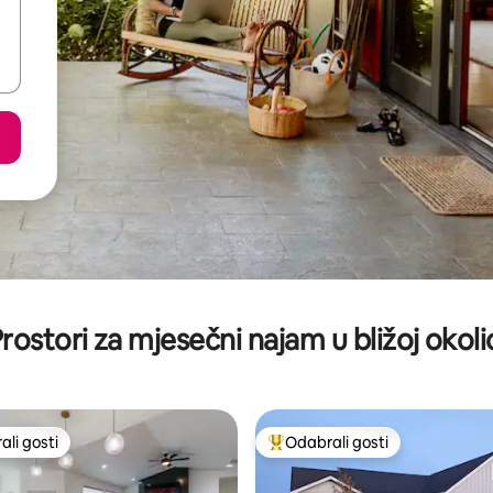
rostori za mjesečni najam u bližoj okoli
li gosti
Odabrali gosti
više rangiranima s oznakom „Odabrali gosti”
Među najviše rangiranima s oz