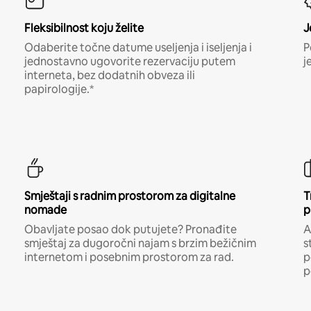
Fleksibilnost koju želite
J
Odaberite točne datume useljenja i iseljenja i
P
jednostavno ugovorite rezervaciju putem
j
interneta, bez dodatnih obveza ili
papirologije.*
Smještaji s radnim prostorom za digitalne
T
nomade
p
Obavljate posao dok putujete? Pronađite
A
smještaj za dugoročni najam s brzim bežičnim
s
internetom i posebnim prostorom za rad.
p
p