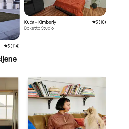
Kuća – Kimberly
Prosječna ocjena: 5
5 (10)
Boketto Studio
Prosječna ocjena: 5/5, recenzija: 114
5 (114)
ijene