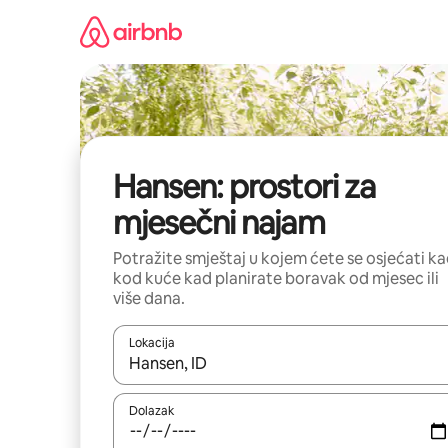
Prijeđi
na
sadržaj
Hansen: prostori za
mjesečni najam
Potražite smještaj u kojem ćete se osjećati k
kod kuće kad planirate boravak od mjesec ili
više dana.
Lokacija
Kada budu dostupni rezultati, moći ćete ih pregle
Dolazak