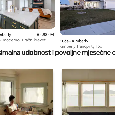
mberly
Prosječna ocjena: 4,98/5, recenzija: 94
4,98 (94)
 i moderno | Bračni krevet
, recenzija: 119
Kuća – Kimberly
0) | Kamin | Ograđeno dvorište
Kimberly Tranquility Too
imalna udobnost i povoljne mjesečne c