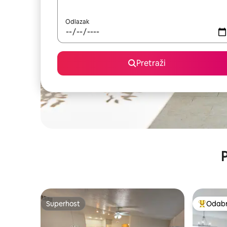
Odlazak
Pretraži
P
Superhost
Odabra
Superhost
Među naj