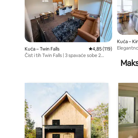
Kuća – Ki
Elegantno
Kuća – Twin Falls
Prosječna ocjena: 4,85/5
4,85 (119)
(180 – 22
Čist i tih Twin Falls | 3 spavaće sobe 2
Maks
kupaonice | Parking i garaža