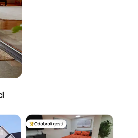
ci
Odabrali gosti
nakom „Odabrali gosti”
Među najviše rangiranima s oznakom „Odabrali gosti”