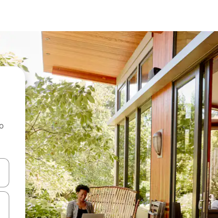
ao
dati koristeći se strelicama prema gore i prema dolje, kao i dodirom i