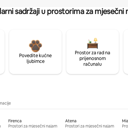
arni sadržaji u prostorima za mjesečni
Prostor za rad na
Povedite kućne
prijenosnom
ljubimce
računalu
inacije
Firenca
Atena
Mi
m
Prostori za mjesečni najam
Prostori za mjesečni najam
Pro