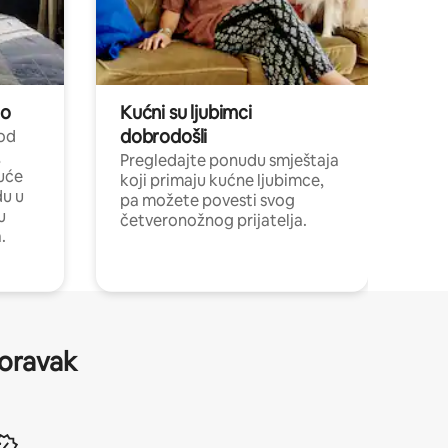
no
Kućni su ljubimci
dobrodošli
 od
,
Pregledajte ponudu smještaja
uće
koji primaju kućne ljubimce,
du u
pa možete povesti svog
u
četveronožnog prijatelja.
.
boravak