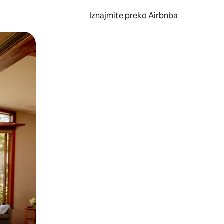
Iznajmite preko Airbnba
li prelaskom prstom po zaslonu.