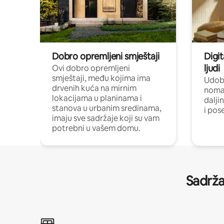
Dobro opremljeni smještaji
Digit
ljudi
Ovi dobro opremljeni
smještaji, među kojima ima
Udobn
drvenih kuća na mirnim
nomad
lokacijama u planinama i
dalji
stanova u urbanim sredinama,
i pos
imaju sve sadržaje koji su vam
potrebni u vašem domu.
Sadrža