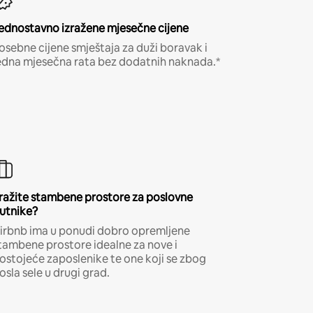
ednostavno izražene mjesečne cijene
osebne cijene smještaja za duži boravak i
edna mjesečna rata bez dodatnih naknada.*
ražite stambene prostore za poslovne
utnike?
irbnb ima u ponudi dobro opremljene
tambene prostore idealne za nove i
ostojeće zaposlenike te one koji se zbog
osla sele u drugi grad.