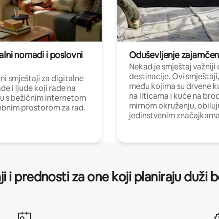
alni nomadi i poslovni
Oduševljenje zajamče
Nekad je smještaj važniji
destinacije. Ovi smještaji
i smještaji za digitalne
među kojima su drvene k
e i ljude koji rade na
na liticama i kuće na bro
nu s bežičnim internetom
mirnom okruženju, obiluj
ebnim prostorom za rad.
jedinstvenim značajkama
ji i prednosti za one koji planiraju duži 