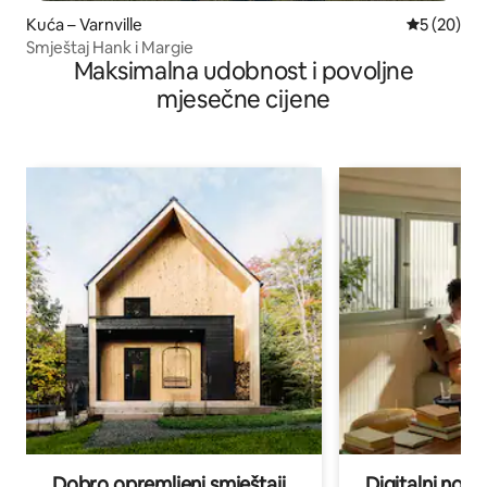
Kuća – Varnville
Prosječna o
5 (20)
Smještaj Hank i Margie
Maksimalna udobnost i povoljne
mjesečne cijene
Dobro opremljeni smještaji
Digitalni noma