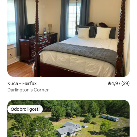
Kuća – Fairfax
Prosječna ocje
4,97 (29)
Darlington's Corner
Odabrali gosti
Odabrali gosti