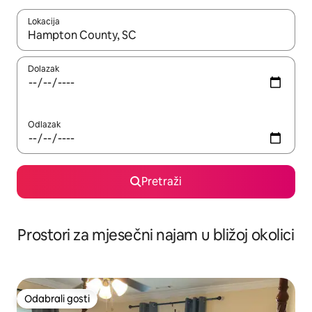
Lokacija
Kada budu dostupni rezultati, moći ćete ih pregledati koristeći
Dolazak
Odlazak
Pretraži
Prostori za mjesečni najam u bližoj okolici
Odabrali gosti
Odabrali gosti