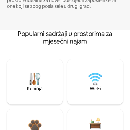
prostore idealne za nove i postojeće zaposlenike te
one koji se zbog posla sele u drugi grad.
Popularni sadržaji u prostorima za
mjesečni najam
Kuhinja
Wi-Fi