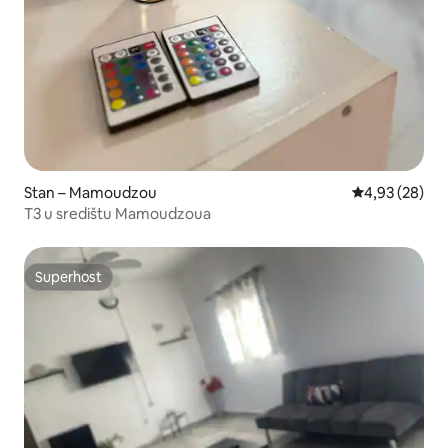
Stan – Mamoudzou
Prosječna ocje
4,93 (28)
T3 u središtu Mamoudzoua
Superhost
Superhost