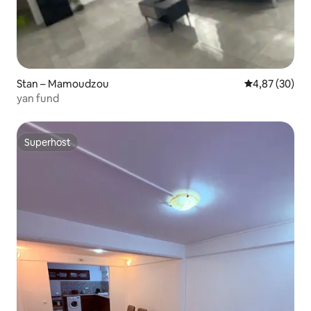
Stan – Mamoudzou
Prosječna ocje
4,87 (30)
yan fund
Superhost
Superhost