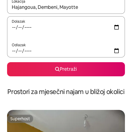
Lokacija
Kada budu dostupni rezultati, moći ćete ih pregledati koristeći
Dolazak
Odlazak
Pretraži
Prostori za mjesečni najam u bližoj okolici
Superhost
Superhost