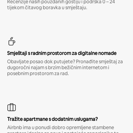
Recenzije naših pouzdanih gostiju i podrška 0 – 24
tijekom čitavog boravka u smještaju.
Smještaji s radnim prostorom za digitalne nomade
Obavljate posao dok putujete? Pronađite smještaj za
dugoročni najam s brzim bežičnim internetom i
posebnim prostorom za rad.
Tražite apartmane s dodatnim uslugama?
Airbnb ima u ponudi dobro opremljene stambene