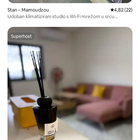
Stan – Mamoudzou
Prosječna ocje
4,82 (22)
Udoban klimatizirani studio s Wi-Fi mrežom u srcu
Mamoudzoua
Superhost
Superhost