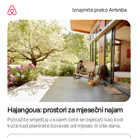
Prijeđi
na
Iznajmite preko Airbnba
sadržaj
Hajangoua: prostori za mjesečni najam
Potražite smještaj u kojem ćete se osjećati kao kod
kuće kad planirate boravak od mjesec ili više dana.