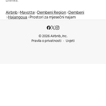
iznimke.
Airbnb
Mayotte
Dembeni Region
Dembeni
Hajangoua
Prostori za mjesečni najam
© 2026 Airbnb, Inc.
Pravila o privatnosti
Uvjeti