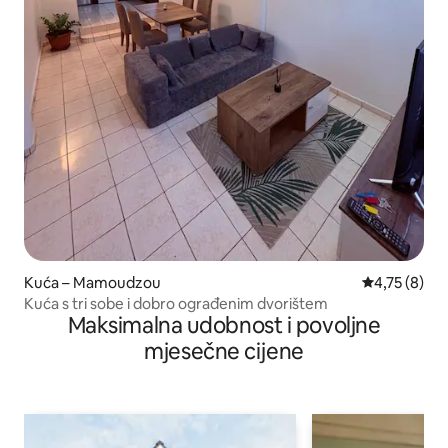
Kuća – Mamoudzou
Prosječna oc
4,75 (8)
Kuća s tri sobe i dobro ograđenim dvorištem
Maksimalna udobnost i povoljne
mjesečne cijene