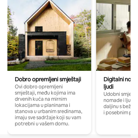
Dobro opremljeni smještaji
Digitalni noma
ljudi
Ovi dobro opremljeni
smještaji, među kojima ima
Udobni smještaj
drvenih kuća na mirnim
nomade i ljude 
lokacijama u planinama i
daljinu s bežič
stanova u urbanim sredinama,
i posebnim pro
imaju sve sadržaje koji su vam
potrebni u vašem domu.