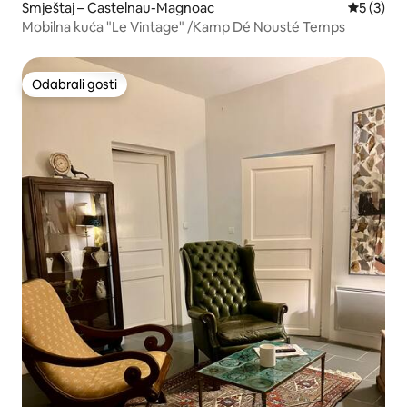
Smještaj – Castelnau-Magnoac
Prosječna
5 (3)
Mobilna kuća "Le Vintage" /Kamp Dé Nousté Temps
Odabrali gosti
Odabrali gosti