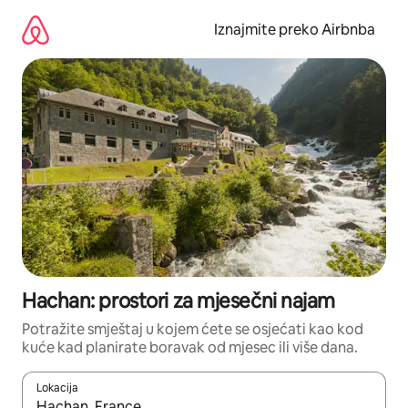
Prijeđi
na
Iznajmite preko Airbnba
sadržaj
Hachan: prostori za mjesečni najam
Potražite smještaj u kojem ćete se osjećati kao kod
kuće kad planirate boravak od mjesec ili više dana.
Lokacija
Kada budu dostupni rezultati, moći ćete ih pregledati koristeći