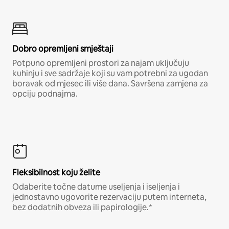
Dobro opremljeni smještaji
Potpuno opremljeni prostori za najam uključuju
kuhinju i sve sadržaje koji su vam potrebni za ugodan
boravak od mjesec ili više dana. Savršena zamjena za
opciju podnajma.
Fleksibilnost koju želite
Odaberite točne datume useljenja i iseljenja i
jednostavno ugovorite rezervaciju putem interneta,
bez dodatnih obveza ili papirologije.*