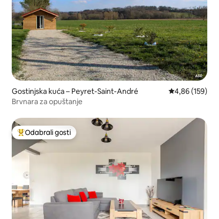
Gostinjska kuća – Peyret-Saint-André
Prosječna ocjen
4,86 (159)
Brvnara za opuštanje
Odabrali gosti
Među najviše rangiranima s oznakom „Odabrali gosti”