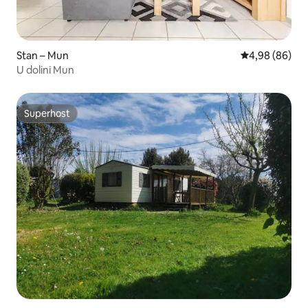
Stan – Mun
Prosječna ocje
4,98 (86)
U dolini Mun
Superhost
Superhost