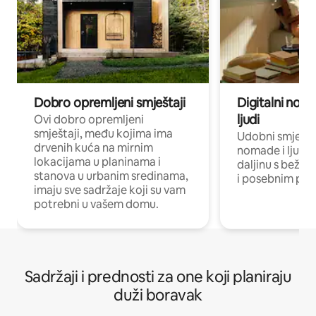
Dobro opremljeni smještaji
Digitalni noma
ljudi
Ovi dobro opremljeni
smještaji, među kojima ima
Udobni smještaj
drvenih kuća na mirnim
nomade i ljude 
lokacijama u planinama i
daljinu s bežič
stanova u urbanim sredinama,
i posebnim pro
imaju sve sadržaje koji su vam
potrebni u vašem domu.
Sadržaji i prednosti za one koji planiraju
duži boravak