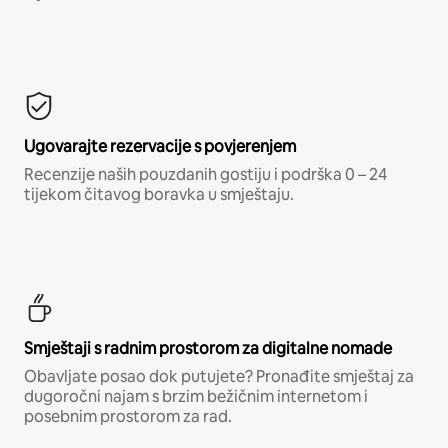
Ugovarajte rezervacije s povjerenjem
Recenzije naših pouzdanih gostiju i podrška 0 – 24
tijekom čitavog boravka u smještaju.
Smještaji s radnim prostorom za digitalne nomade
Obavljate posao dok putujete? Pronađite smještaj za
dugoročni najam s brzim bežičnim internetom i
posebnim prostorom za rad.