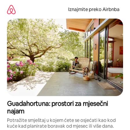
Prijeđi
na
Iznajmite preko Airbnba
sadržaj
Guadahortuna: prostori za mjesečni
najam
Potražite smještaj u kojem ćete se osjećati kao kod
kuće kad planirate boravak od mjesec ili više dana.