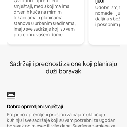
ljudi
Ovi dobro opremljeni
smještaji, među kojima ima
Udobni smještaj
drvenih kuća na mirnim
nomade i ljude 
lokacijama u planinama i
daljinu s bežič
stanova u urbanim sredinama,
i posebnim pro
imaju sve sadržaje koji su vam
potrebni u vašem domu.
Sadržaji i prednosti za one koji planiraju
duži boravak
Dobro opremljeni smještaji
Potpuno opremljeni prostori za najam uključuju
kuhinju i sve sadržaje koji su vam potrebni za ugodan
boravak od mjesec ili više dana. Savršena zamjena za