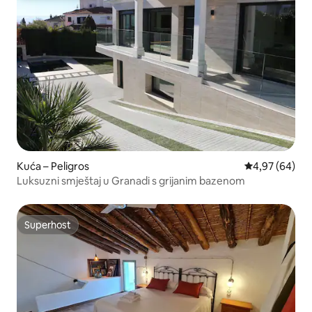
Kuća – Peligros
Prosječna ocje
4,97 (64)
Luksuzni smještaj u Granadi s grijanim bazenom
Superhost
Superhost