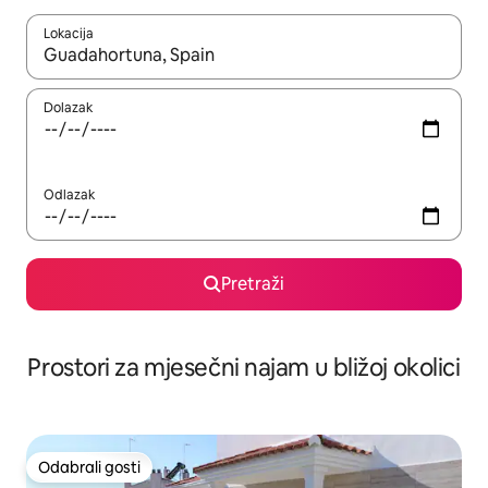
Lokacija
Kada budu dostupni rezultati, moći ćete ih pregledati koristeći
Dolazak
Odlazak
Pretraži
Prostori za mjesečni najam u bližoj okolici
Odabrali gosti
Odabrali gosti