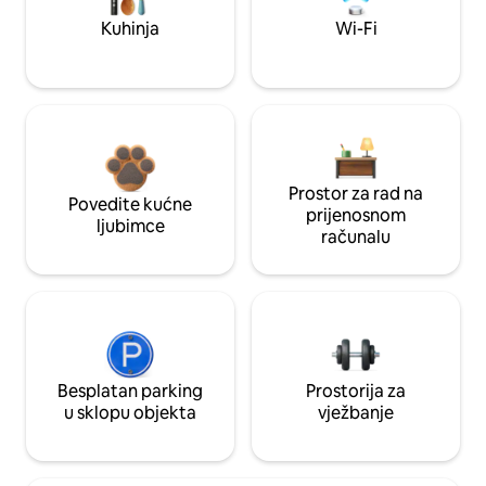
Kuhinja
Wi-Fi
Prostor za rad na
Povedite kućne
prijenosnom
ljubimce
računalu
Besplatan parking
Prostorija za
u sklopu objekta
vježbanje