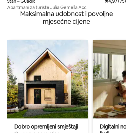
Stan – Guadix
Prosječna ocje
4,97 (75)
Apartmani za turiste Julia Gemella Acci
Maksimalna udobnost i povoljne
mjesečne cijene
Dobro opremljeni smještaji
Digitalni noma