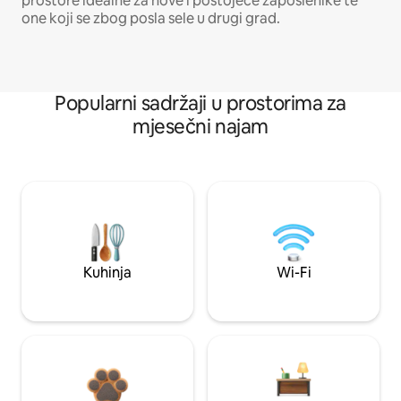
prostore idealne za nove i postojeće zaposlenike te
one koji se zbog posla sele u drugi grad.
Popularni sadržaji u prostorima za
mjesečni najam
Kuhinja
Wi-Fi