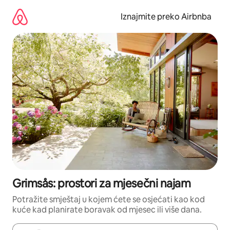
Prijeđi
na
Iznajmite preko Airbnba
sadržaj
Grimsås: prostori za mjesečni najam
Potražite smještaj u kojem ćete se osjećati kao kod
kuće kad planirate boravak od mjesec ili više dana.