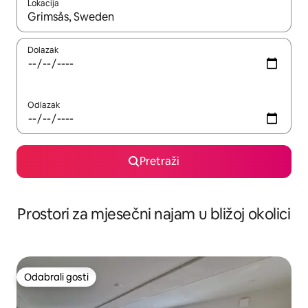
Lokacija
Kada budu dostupni rezultati, moći ćete ih pregledati koristeći
Dolazak
Odlazak
Pretraži
Prostori za mjesečni najam u bližoj okolici
Odabrali gosti
Odabrali gosti