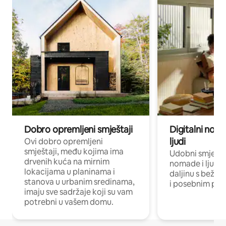
Dobro opremljeni smještaji
Digitalni noma
ljudi
Ovi dobro opremljeni
smještaji, među kojima ima
Udobni smještaj
drvenih kuća na mirnim
nomade i ljude 
lokacijama u planinama i
daljinu s bežič
stanova u urbanim sredinama,
i posebnim pro
imaju sve sadržaje koji su vam
potrebni u vašem domu.