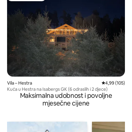
Vila – Hestra
Prosječna ocjen
4,99 (105)
Kuća u Hestra na Isabergs GK (6 odraslih i 2 djece)
Maksimalna udobnost i povoljne
mjesečne cijene