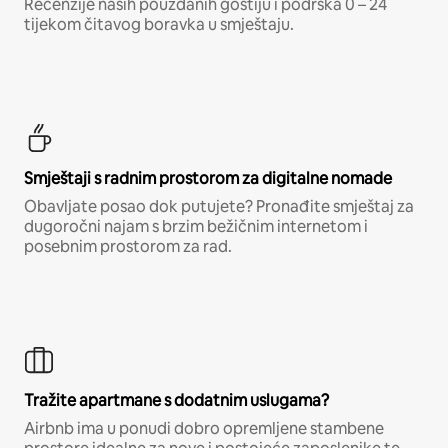
Recenzije naših pouzdanih gostiju i podrška 0 – 24
tijekom čitavog boravka u smještaju.
Smještaji s radnim prostorom za digitalne nomade
Obavljate posao dok putujete? Pronađite smještaj za
dugoročni najam s brzim bežičnim internetom i
posebnim prostorom za rad.
Tražite apartmane s dodatnim uslugama?
Airbnb ima u ponudi dobro opremljene stambene