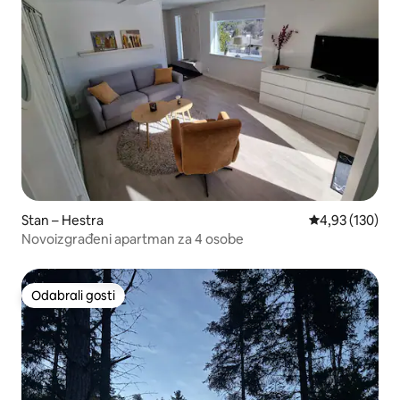
Stan – Hestra
Prosječna ocjen
4,93 (130)
Novoizgrađeni apartman za 4 osobe
Odabrali gosti
Odabrali gosti