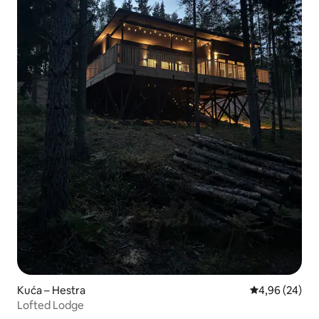
Kuća – Hestra
Prosječna ocje
4,96 (24)
Lofted Lodge