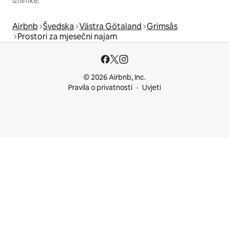
iznimke.
Airbnb
Švedska
Västra Götaland
Grimsås
Prostori za mjesečni najam
© 2026 Airbnb, Inc.
Pravila o privatnosti
Uvjeti