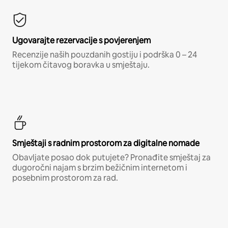
Ugovarajte rezervacije s povjerenjem
Recenzije naših pouzdanih gostiju i podrška 0 – 24
tijekom čitavog boravka u smještaju.
Smještaji s radnim prostorom za digitalne nomade
Obavljate posao dok putujete? Pronađite smještaj za
dugoročni najam s brzim bežičnim internetom i
posebnim prostorom za rad.