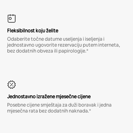
Fleksibilnost koju želite
Odaberite točne datume useljenja i iseljenja i
jednostavno ugovorite rezervaciju putem interneta,
bez dodatnih obveza ili papirologije.*
Jednostavno izražene mjesečne cijene
Posebne cijene smještaja za duži boravak i jedna
mjesečna rata bez dodatnih naknada.*