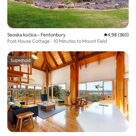
Seoska kućica – Fentonbury
Prosječna ocjen
4,98 (360)
Post House Cottage - 10 Minutes to Mount Field
Superhost
Superhost