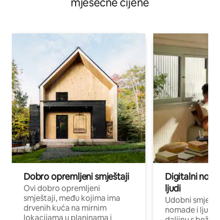
mjesečne cijene
Dobro opremljeni smještaji
Digitalni noma
ljudi
Ovi dobro opremljeni
smještaji, među kojima ima
Udobni smještaj
drvenih kuća na mirnim
nomade i ljude 
lokacijama u planinama i
daljinu s bežič