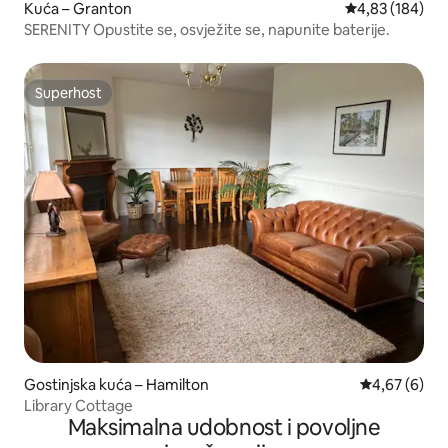
Kuća – Granton
Prosječna ocjen
4,83 (184)
SERENITY Opustite se, osvježite se, napunite baterije.
Superhost
Superhost
Gostinjska kuća – Hamilton
Prosječna ocj
4,67 (6)
Library Cottage
Maksimalna udobnost i povoljne