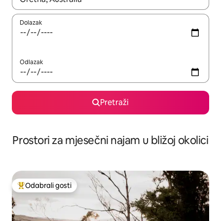
Dolazak
Odlazak
Pretraži
Prostori za mjesečni najam u bližoj okolici
Odabrali gosti
Među najviše rangiranima s oznakom „Odabrali gosti”