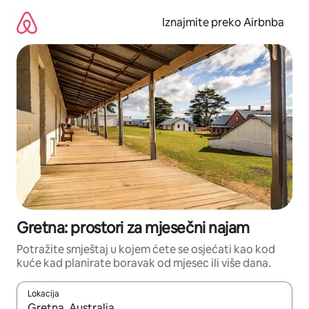
Prijeđi
na
Iznajmite preko Airbnba
sadržaj
Gretna: prostori za mjesečni najam
Potražite smještaj u kojem ćete se osjećati kao kod
kuće kad planirate boravak od mjesec ili više dana.
Lokacija
Kada budu dostupni rezultati, moći ćete ih pregledati koristeći