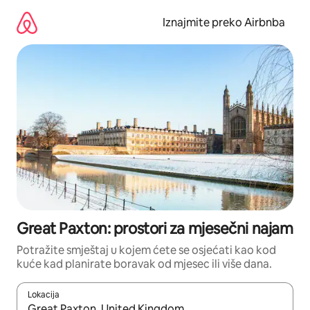
Prijeđi
na
Iznajmite preko Airbnba
sadržaj
Great Paxton: prostori za mjesečni najam
Potražite smještaj u kojem ćete se osjećati kao kod
kuće kad planirate boravak od mjesec ili više dana.
Lokacija
Kada budu dostupni rezultati, moći ćete ih pregledati koristeći