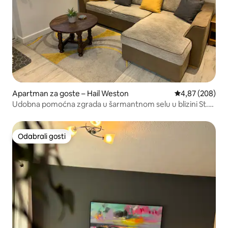
Apartman za goste – Hail Weston
Prosječna ocjen
4,87 (208)
Udobna pomoćna zgrada u šarmantnom selu u blizini St.
Neotsa
Odabrali gosti
Odabrali gosti