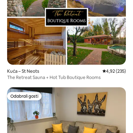
Kuća – St Neots
Prosječna ocjen
4,92 (235)
The Retreat Sauna + Hot Tub Boutique Rooms
Odabrali gosti
Odabrali gosti