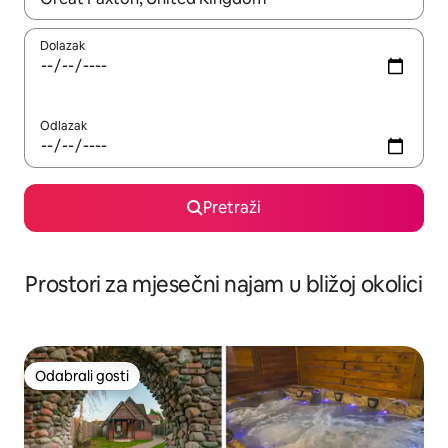
Dolazak
Odlazak
Pretraži
Prostori za mjesečni najam u bližoj okolici
Odabrali gosti
Odabrali gosti