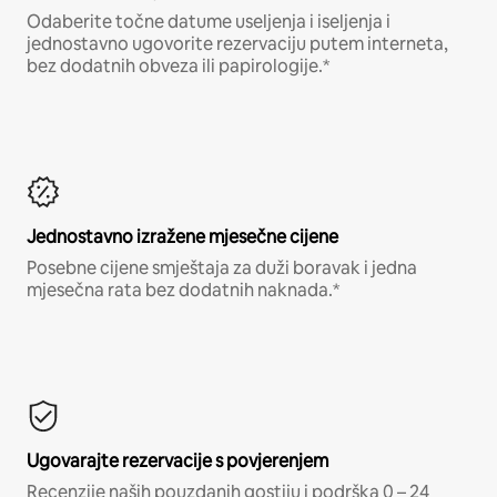
Odaberite točne datume useljenja i iseljenja i
jednostavno ugovorite rezervaciju putem interneta,
bez dodatnih obveza ili papirologije.*
Jednostavno izražene mjesečne cijene
Posebne cijene smještaja za duži boravak i jedna
mjesečna rata bez dodatnih naknada.*
Ugovarajte rezervacije s povjerenjem
Recenzije naših pouzdanih gostiju i podrška 0 – 24