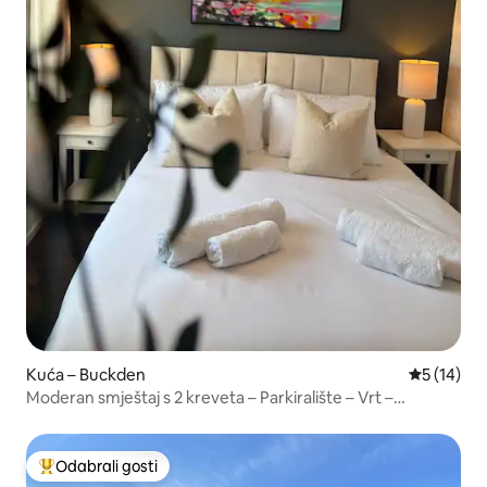
Kuća – Buckden
Prosječna 
5 (14)
Moderan smještaj s 2 kreveta – Parkiralište – Vrt –
Jednokrevetni kreveti ili bračni krevet (King)
Odabrali gosti
Među najviše rangiranima s oznakom „Odabrali gosti”