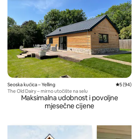
Seoska kućica – Yelling
Prosječna o
5 (94)
The Old Dairy – mirno utočište na selu
Maksimalna udobnost i povoljne
mjesečne cijene