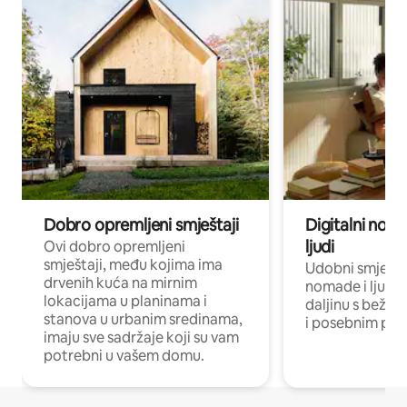
Dobro opremljeni smještaji
Digitalni noma
ljudi
Ovi dobro opremljeni
smještaji, među kojima ima
Udobni smještaj
drvenih kuća na mirnim
nomade i ljude 
lokacijama u planinama i
daljinu s bežič
stanova u urbanim sredinama,
i posebnim pro
imaju sve sadržaje koji su vam
potrebni u vašem domu.