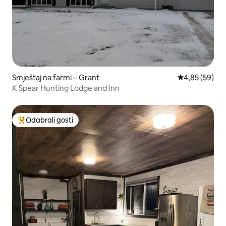
Smještaj na farmi – Grant
Prosječna ocje
4,85 (59)
K Spear Hunting Lodge and Inn
Odabrali gosti
Među najviše rangiranima s oznakom „Odabrali gosti”