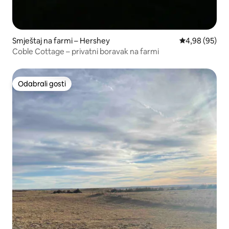
Smještaj na farmi – Hershey
Prosječna ocje
4,98 (95)
Coble Cottage – privatni boravak na farmi
Odabrali gosti
Odabrali gosti