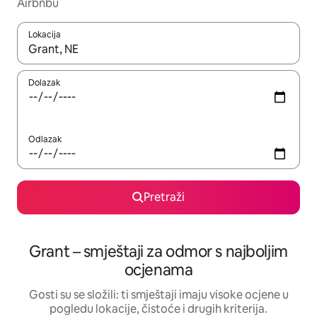
Airbnbu
Lokacija
Kada budu dostupni rezultati, moći ćete ih pregledati koristeći
Dolazak
Odlazak
Pretraži
Grant – smještaji za odmor s najboljim
ocjenama
Gosti su se složili: ti smještaji imaju visoke ocjene u
pogledu lokacije, čistoće i drugih kriterija.