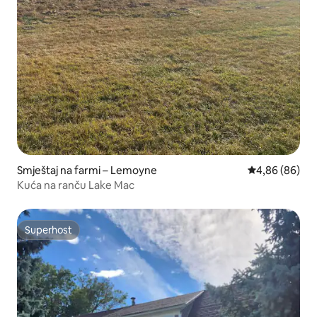
Smještaj na farmi – Lemoyne
Prosječna ocje
4,86 (86)
Kuća na ranču Lake Mac
Superhost
Superhost