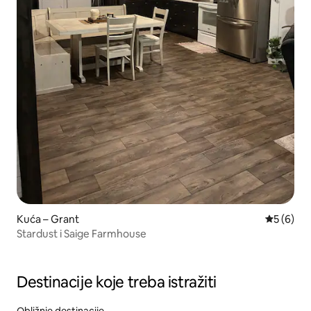
Kuća – Grant
Prosječna
5 (6)
Stardust i Saige Farmhouse
Destinacije koje treba istražiti
Obližnje destinacije