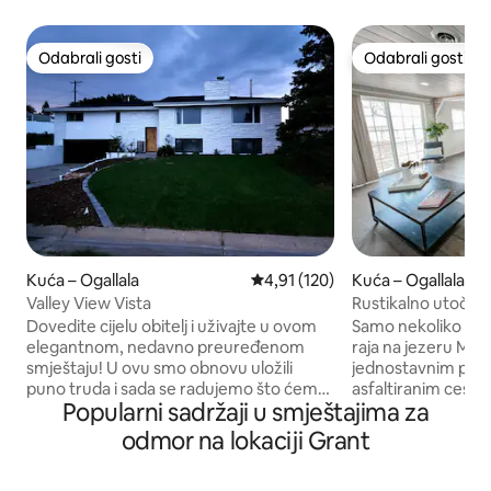
Odabrali gosti
Odabrali gosti
Odabrali gosti
Odabrali gosti
Kuća – Ogallala
Prosječna ocjena: 4,91/5, recenz
4,91 (120)
Kuća – Ogallala
Valley View Vista
Rustikalno utočišt
pse/Wi-Fi/
Dovedite cijelu obitelj i uživajte u ovom
Samo nekoliko min
elegantnom, nedavno preuređenom
raja na jezeru M
smještaju! U ovu smo obnovu uložili
jednostavnim pris
puno truda i sada se radujemo što ćemo
asfaltiranim cesta
Popularni sadržaji u smještajima za
vas ugostiti u ovom prekrasnom,
savršeno je mirno 
prostranom domu! Na glavnoj etaži
Smješteni na 6 pro
odmor na lokaciji Grant
nalaze se 3 spavaće sobe i 2 kupaonice,
ćete mjesta/pristu
od kojih su dvije spavaće sobe
psima i zalascima 