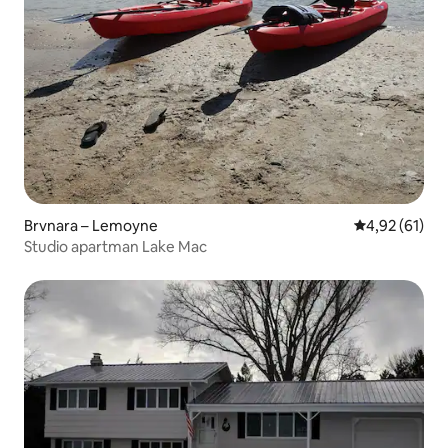
Brvnara – Lemoyne
Prosječna ocje
4,92 (61)
Studio apartman Lake Mac