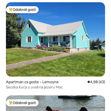
Odabrali gosti
Među najviše rangiranima s oznakom „Odabrali gosti”
Apartman za goste – Lemoyne
Prosječna ocje
4,98 (43)
Seoska kuća u uvali na jezeru Mac
Odabrali gosti
Među najviše rangiranima s oznakom „Odabrali gosti”