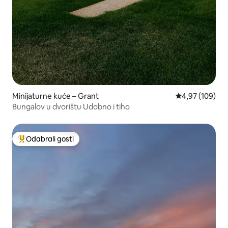
Minijaturne kuće – Grant
Prosječna ocjen
4,97 (109)
Bungalov u dvorištu Udobno i tiho
Odabrali gosti
Među najviše rangiranima s oznakom „Odabrali gosti”