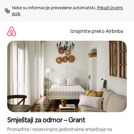
Prijeđi
Neke su informacije prevedene automatski. 
Prikaži izvorni 
na
jezik
sadržaj
Iznajmite preko Airbnba
Smještaji za odmor – Grant
Pronađite i rezervirajte jedinstvene smještaje na