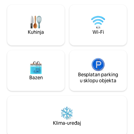
opremljene bračnim krevetima (king-
dah. Ovaj smještaj za odmor na selu u
size), a jedna spavaća soba ima dva
potpunosti je namj
bračna kreveta (queen-size), što je
te svaku kuhinju
savršeno za obitelji i grupe. U uređenom
potrepštine koje 
suterenu nalazi se veliki prostor za igru
tijekom boravka. M
za malu djecu, dodatna spavaća soba s
susretljivi domaćin
Kuhinja
Wi-Fi
bračnim krevetom (king-size), bračni
u Rustic Retreatu
krevet (queen-size) u dnevnom boravku
i kupaonica s WC-om i tuš-kadom.
Besplatan parking
Bazen
u sklopu objekta
Klima-uređaj