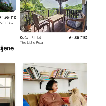
Prosječna ocjena: 4,95/5, recenzija: 111
4,95 (111)
dom na
Kuća – Rifflet
Prosječna ocjena: 4,86/
4,86 (118)
The Little Pearl
ijene