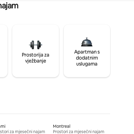
 najam
Apartman s
Prostorija za
dodatnim
vježbanje
uslugama
ami
Montreal
stori za mjesečni najam
Prostori za mjesečni najam