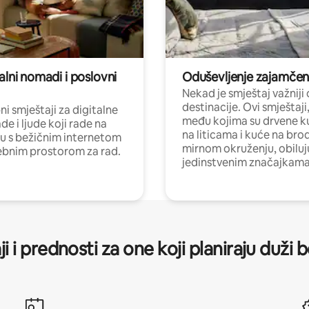
alni nomadi i poslovni
Oduševljenje zajamče
Nekad je smještaj važniji
destinacije. Ovi smještaji
i smještaji za digitalne
među kojima su drvene k
e i ljude koji rade na
na liticama i kuće na bro
nu s bežičnim internetom
mirnom okruženju, obiluj
ebnim prostorom za rad.
jedinstvenim značajkama
ji i prednosti za one koji planiraju duži 