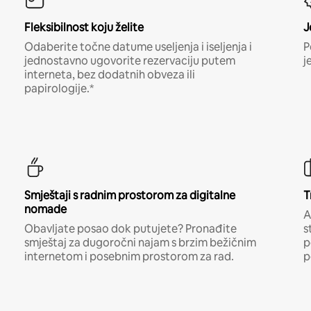
Fleksibilnost koju želite
J
Odaberite točne datume useljenja i iseljenja i
P
jednostavno ugovorite rezervaciju putem
j
interneta, bez dodatnih obveza ili
papirologije.*
Smještaji s radnim prostorom za digitalne
T
nomade
A
Obavljate posao dok putujete? Pronađite
s
smještaj za dugoročni najam s brzim bežičnim
p
internetom i posebnim prostorom za rad.
p