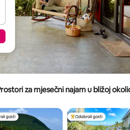
rostori za mjesečni najam u bližoj okoli
li gosti
Odabrali gosti
više rangiranima s oznakom „Odabrali gosti”
Među najviše rangiranima s oz