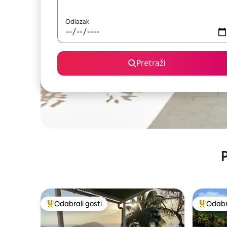
Odlazak
Pretraži
P
Odabrali gosti
Odabra
Među najviše rangiranima s oznakom „Odabrali gosti”
Među naj