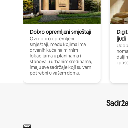
Dobro opremljeni smještaji
Digit
ljudi
Ovi dobro opremljeni
smještaji, među kojima ima
Udobn
drvenih kuća na mirnim
nomad
lokacijama u planinama i
dalji
stanova u urbanim sredinama,
i pos
imaju sve sadržaje koji su vam
potrebni u vašem domu.
Sadrža