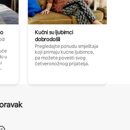
no
Kućni su ljubimci
dobrodošli
 od
,
Pregledajte ponudu smještaja
uće
koji primaju kućne ljubimce,
du u
pa možete povesti svog
u
četveronožnog prijatelja.
.
boravak