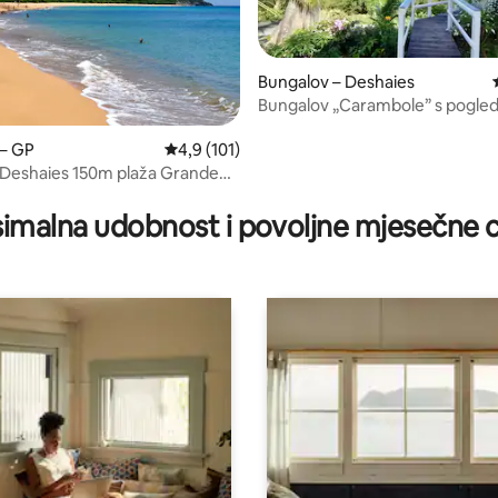
Bungalov – Deshaies
Bungalov „Carambole” s pogle
more i privatnim bazenom
 – GP
Prosječna ocjena: 4,9/5, recenzija: 101
4,9 (101)
 Deshaies 150m plaža Grande
/5, recenzija: 11
imalna udobnost i povoljne mjesečne c