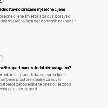
ednostavno izražene mjesečne cijene
osebne cijene smještaja za duži boravak i
edna mjesečna rata bez dodatnih naknada.*
ražite apartmane s dodatnim uslugama?
irbnb ima u ponudi dobro opremljene
tambene prostore idealne za nove i
ostojeće zaposlenike te one koji se zbog
osla sele u drugi grad.