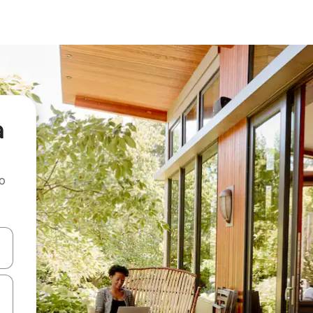
a
ao
dati koristeći se strelicama prema gore i prema dolje, kao i dodirom i