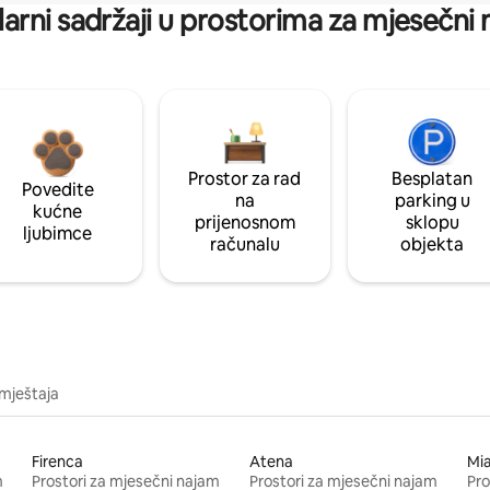
arni sadržaji u prostorima za mjesečni
Prostor za rad
Besplatan
Povedite
na
parking u
kućne
prijenosnom
sklopu
ljubimce
računalu
objekta
mještaja
Firenca
Atena
Mi
m
Prostori za mjesečni najam
Prostori za mjesečni najam
Pro