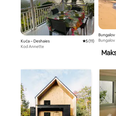
Bungalov
Bungalov
Kuća – Deshaies
Prosječna ocjena: 5
5 (11)
Anse
Kod Annette
Maks