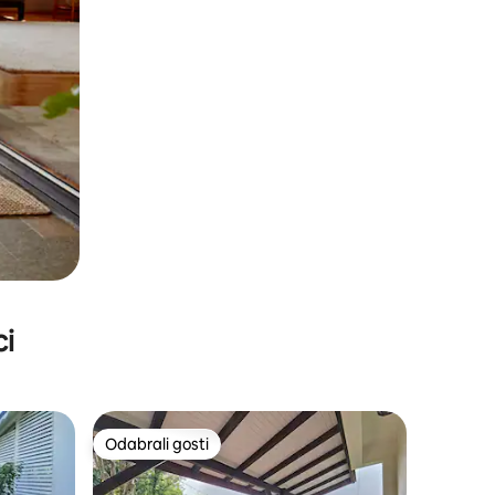
ci
Odabrali gosti
nakom „Odabrali gosti”
Odabrali gosti