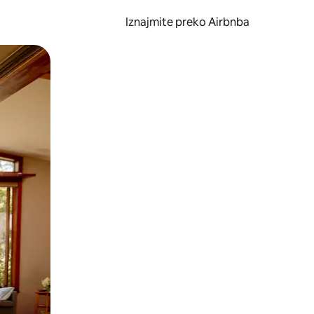
Iznajmite preko Airbnba
li prelaskom prstom po zaslonu.