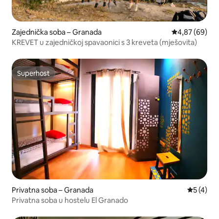
Zajednička soba – Granada
Prosječna ocje
4,87 (69)
KREVET u zajedničkoj spavaonici s 3 kreveta (mješovita)
Superhost
Superhost
Privatna soba – Granada
Prosječna
5 (4)
Privatna soba u hostelu El Granado