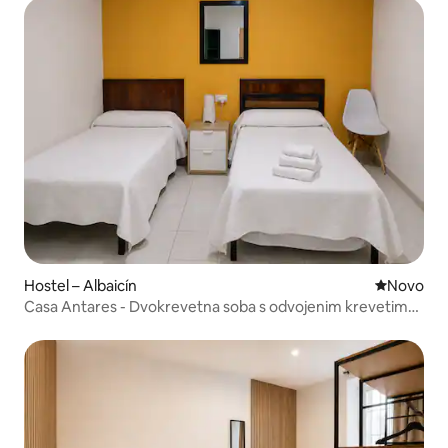
Hostel – Albaicín
Novi smješ
Novo
Casa Antares - Dvokrevetna soba s odvojenim krevetima,
zajednička kupaonica