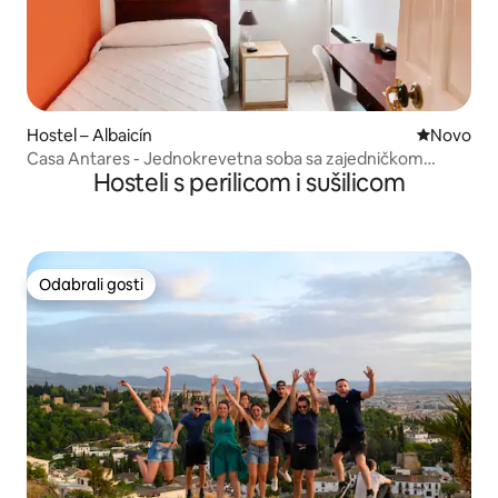
Hostel – Albaicín
Novi smješ
Novo
Casa Antares - Jednokrevetna soba sa zajedničkom
Hosteli s perilicom i sušilicom
kupaonicom
Odabrali gosti
Odabrali gosti