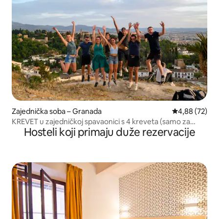
Zajednička soba – Granada
Prosječna ocje
4,88 (72)
KREVET u zajedničkoj spavaonici s 4 kreveta (samo za
Hosteli koji primaju duže rezervacije
žene)