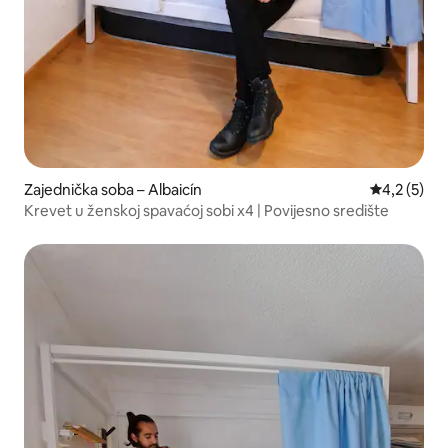
Zajednička soba – Albaicín
Prosječna o
4,2 (5)
Krevet u ženskoj spavaćoj sobi x4 | Povijesno središte