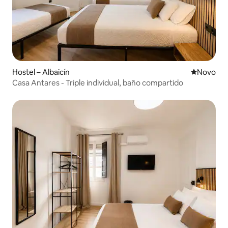
Hostel – Albaicín
Novi smješ
Novo
Casa Antares - Triple individual, baño compartido