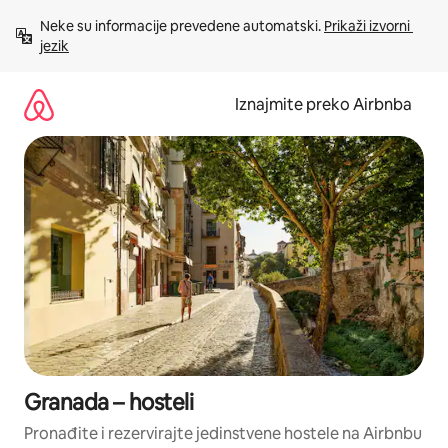
Prijeđi
Neke su informacije prevedene automatski. 
Prikaži izvorni 
na
jezik
sadržaj
Iznajmite preko Airbnba
Granada – hosteli
Pronađite i rezervirajte jedinstvene hostele na Airbnbu