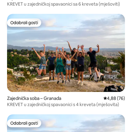
KREVET u zajedničkoj spavaonici sa 6 kreveta (mješoviti)
Odabrali gosti
Odabrali gosti
Zajednička soba – Granada
Prosječna ocje
4,88 (76)
KREVET u zajedničkoj spavaonici s 4 kreveta (mješovita)
Odabrali gosti
Odabrali gosti