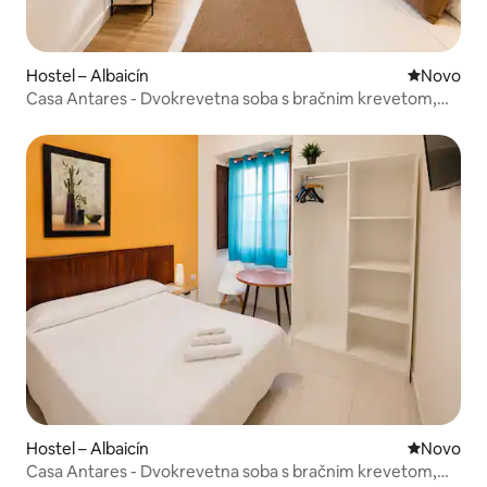
Hostel – Albaicín
Novi smješ
Novo
Casa Antares - Dvokrevetna soba s bračnim krevetom,
zajednička kupaonica
Hostel – Albaicín
Novi smješ
Novo
Casa Antares - Dvokrevetna soba s bračnim krevetom,