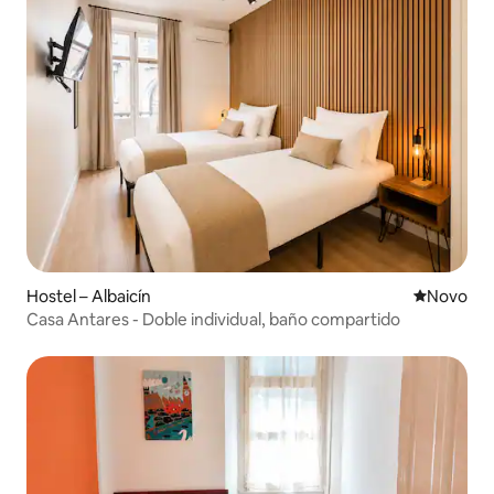
Hostel – Albaicín
Novi smješ
Novo
Casa Antares - Doble individual, baño compartido