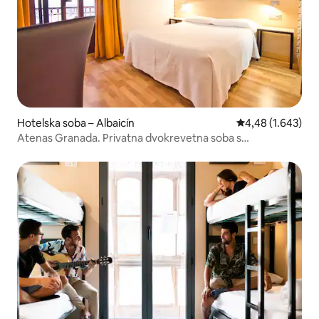
Hotelska soba – Albaicín
Prosječna ocjena:
4,48 (1.643)
Atenas Granada. Privatna dvokrevetna soba s
kupaonicom.