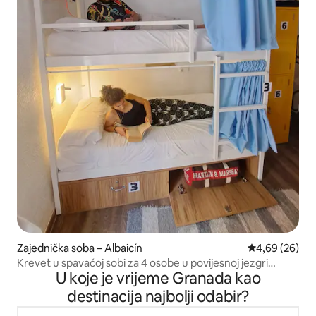
Zajednička soba – Albaicín
Prosječna ocje
4,69 (26)
Krevet u spavaćoj sobi za 4 osobe u povijesnoj jezgri
U koje je vrijeme Granada kao
Granade
destinacija najbolji odabir?