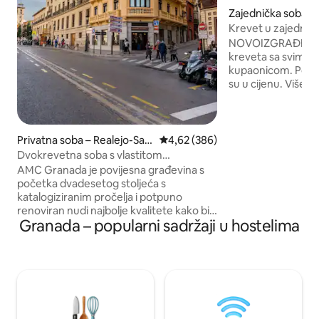
Zajednička soba – 
n Matías
Krevet u zajedničk
privatna kupaonic
NOVOIZGRAĐENI H
kreveta sa svim sa
kupaonicom. Postelj
su u cijenu. Više od 45 m2 zajedničkih
prostorija s teras
boravkom s kuhinj
sastati i povezati
gostima. Sve spav
Privatna soba – Realejo-San
Prosječna ocjena: 4,62/5, recenzi
4,62 (386)
privatnu kupaonicu
Matías
Dvokrevetna soba s vlastitom
u srcu GRANADE. U 
kupaonicom, u središtu grada
AMC Granada je povijesna građevina s
starom gradu Gran
početka dvadesetog stoljeća s
minuta hoda dijeli 
katalogiziranim pročelja i potpuno
minuta hoda od gr
renoviran nudi najbolje kvalitete kako bi
Granada – popularni sadržaji u hostelima
se osiguralo nezaboravan boravak u
gradu Alhambra. Njegova strateška
lokacija, u centru grada, omogućuje vam
da posjetite sve spomenike i povijesna
područja Granade s 5 minuta hoda. Nudi
besplatan WIFI, individualno grijanje i
klimatizaciju, flat TV, itd. Parkiralište se
može rezervirati u hotelu Monjas del