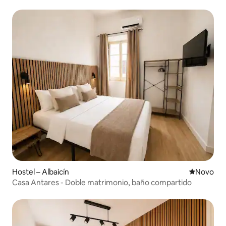
zajednička kupaonica
Hostel – Albaicín
Novi smješ
Novo
Casa Antares - Doble matrimonio, baño compartido