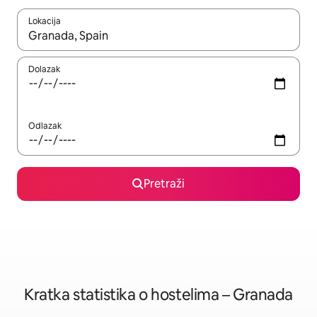
Lokacija
Kada budu dostupni rezultati, moći ćete ih pregledati koristeći
Dolazak
Odlazak
Pretraži
Kratka statistika o hostelima – Granada