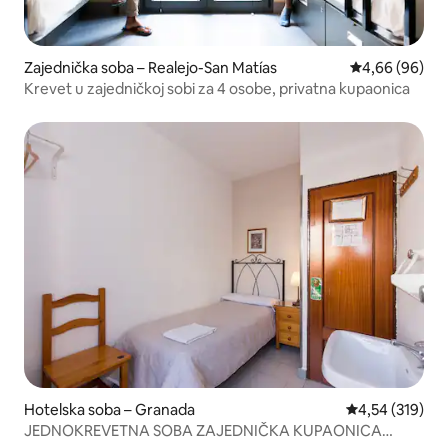
Zajednička soba – Realejo-San Matías
Prosječna ocje
4,66 (96)
Krevet u zajedničkoj sobi za 4 osobe, privatna kupaonica
Hotelska soba – Granada
Prosječna ocjen
4,54 (319)
JEDNOKREVETNA SOBA ZAJEDNIČKA KUPAONICA