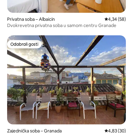
Privatna soba – Albaicín
Prosječna ocje
4,34 (58)
Dvokrevetna privatna soba u samom centru Granade
Odabrali gosti
Odabrali gosti
Zajednička soba – Granada
Prosječna ocje
4,83 (30)