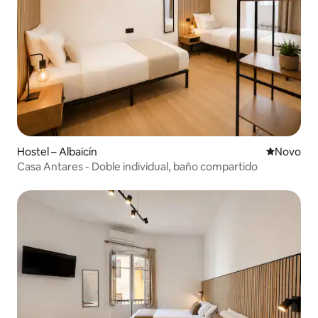
Hostel – Albaicín
Novi smješ
Novo
Casa Antares - Doble individual, baño compartido