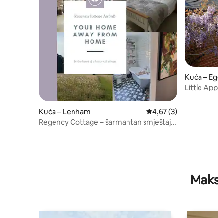
Kuća – Eg
Little Ap
Kuća – Lenham
Prosječna ocjena: 4,67
4,67 (3)
Regency Cottage – šarmantan smještaj u
selu
Maks