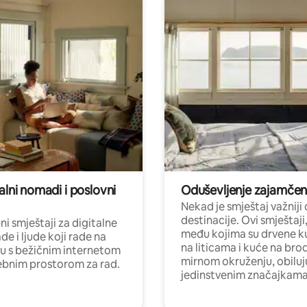
alni nomadi i poslovni
Oduševljenje zajamče
Nekad je smještaj važniji
destinacije. Ovi smještaji
i smještaji za digitalne
među kojima su drvene k
e i ljude koji rade na
na liticama i kuće na bro
nu s bežičnim internetom
mirnom okruženju, obiluj
ebnim prostorom za rad.
jedinstvenim značajkama