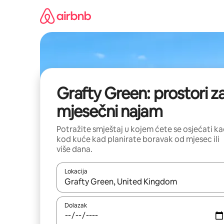
Prijeđi
na
sadržaj
Grafty Green: prostori z
mjesečni najam
Potražite smještaj u kojem ćete se osjećati k
kod kuće kad planirate boravak od mjesec ili
više dana.
Lokacija
Kada budu dostupni rezultati, moći ćete ih pregle
Dolazak