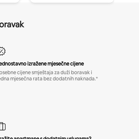
boravak
ednostavno izražene mjesečne cijene
osebne cijene smještaja za duži boravak i
edna mjesečna rata bez dodatnih naknada.*
ražite apartmane s dodatnim uslugama?