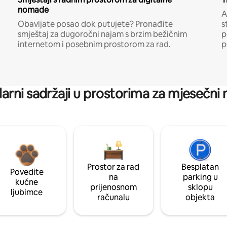
nomade
A
Obavljate posao dok putujete? Pronađite
s
smještaj za dugoročni najam s brzim bežičnim
p
internetom i posebnim prostorom za rad.
p
arni sadržaji u prostorima za mjesečni
Prostor za rad
Besplatan
Povedite
na
parking u
kućne
prijenosnom
sklopu
ljubimce
računalu
objekta