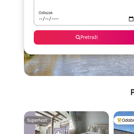
Odlazak
Pretraži
P
Superhost
Odabra
Superhost
Među naj