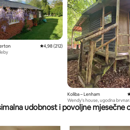
erton
Prosječna ocjena: 4,98/5, recenzija: 212
4,98 (212)
pleby
/5, recenzija: 3
Koliba – Lenham
P
Wendy's house, ugodna brvnar
imalna udobnost i povoljne mjesečne c