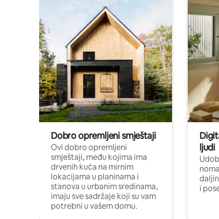
Dobro opremljeni smještaji
Digit
ljudi
Ovi dobro opremljeni
smještaji, među kojima ima
Udobn
drvenih kuća na mirnim
nomad
lokacijama u planinama i
dalji
stanova u urbanim sredinama,
i pos
imaju sve sadržaje koji su vam
potrebni u vašem domu.