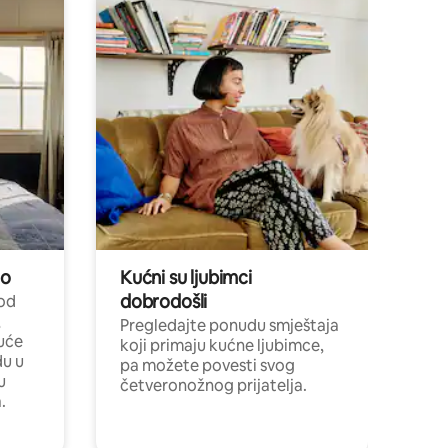
no
Kućni su ljubimci
dobrodošli
 od
,
Pregledajte ponudu smještaja
uće
koji primaju kućne ljubimce,
du u
pa možete povesti svog
u
četveronožnog prijatelja.
.