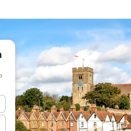
a
ao
dati koristeći se strelicama prema gore i prema dolje, kao i dodirom i