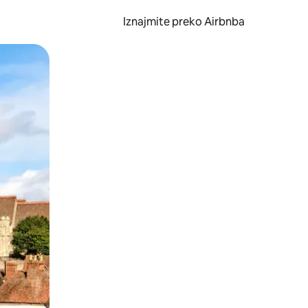
Iznajmite preko Airbnba
li prelaskom prstom po zaslonu.