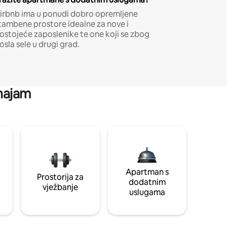
irbnb ima u ponudi dobro opremljene
tambene prostore idealne za nove i
ostojeće zaposlenike te one koji se zbog
osla sele u drugi grad.
 najam
Apartman s
Prostorija za
dodatnim
vježbanje
uslugama