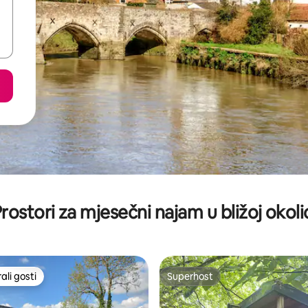
rostori za mjesečni najam u bližoj okoli
li gosti
Superhost
više rangiranima s oznakom „Odabrali gosti”
Superhost