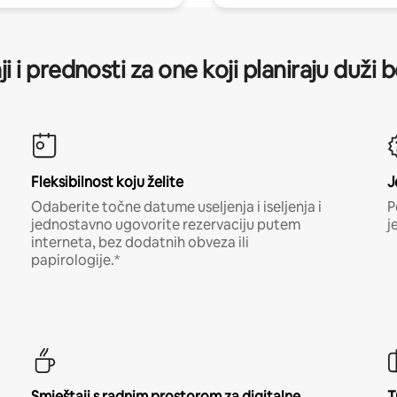
ji i prednosti za one koji planiraju duži 
Fleksibilnost koju želite
J
Odaberite točne datume useljenja i iseljenja i
P
jednostavno ugovorite rezervaciju putem
j
interneta, bez dodatnih obveza ili
papirologije.*
Smještaji s radnim prostorom za digitalne
T