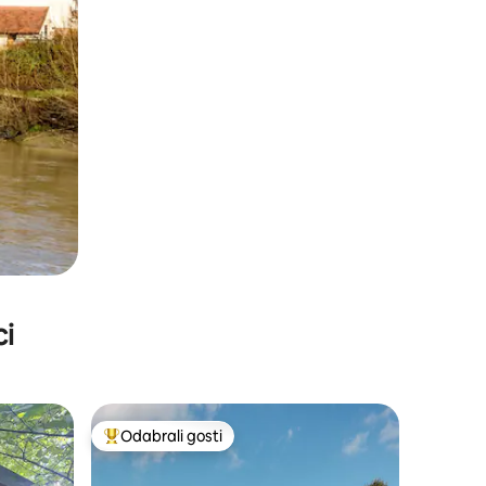
ci
Odabrali gosti
Među najviše rangiranima s oznakom „Odabrali gosti”