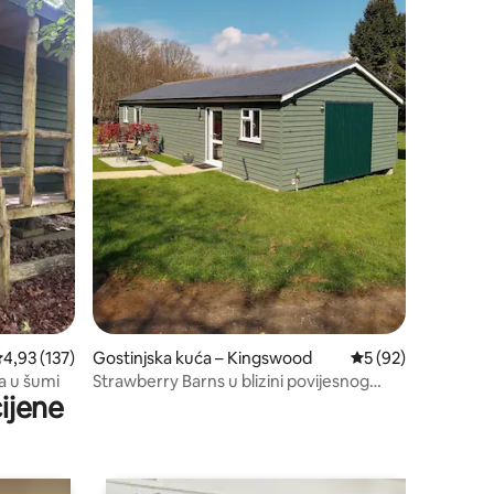
rosječna ocjena: 4,93/5, recenzija: 137
4,93 (137)
Gostinjska kuća – Kingswood
Prosječna ocjena: 5
5 (92)
a u šumi
Strawberry Barns u blizini povijesnog
ijene
dvorca Leeds Castle Kent.