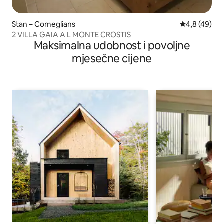
Stan – Comeglians
Prosječna ocj
4,8 (49)
2 VILLA GAIA A L MONTE CROSTIS
Maksimalna udobnost i povoljne
mjesečne cijene