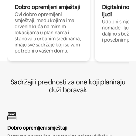
Dobro opremljeni smještaji
Digitalni noma
ljudi
Ovi dobro opremljeni
smještaji, među kojima ima
Udobni smještaj
drvenih kuća na mirnim
nomade i ljude 
lokacijama u planinama i
daljinu s bežič
stanova u urbanim sredinama,
i posebnim pro
imaju sve sadržaje koji su vam
potrebni u vašem domu.
Sadržaji i prednosti za one koji planiraju
duži boravak
Dobro opremljeni smještaji