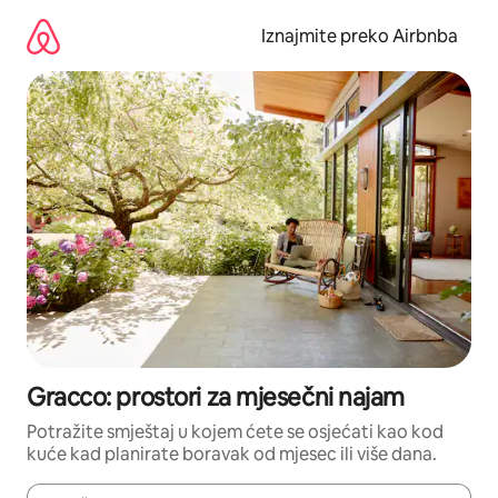
Prijeđi
na
Iznajmite preko Airbnba
sadržaj
Gracco: prostori za mjesečni najam
Potražite smještaj u kojem ćete se osjećati kao kod
kuće kad planirate boravak od mjesec ili više dana.