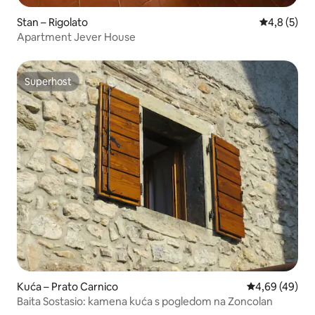
Stan – Rigolato
Prosječna o
4,8 (5)
Apartment Jever House
Superhost
Superhost
Kuća – Prato Carnico
Prosječna ocje
4,69 (49)
Baita Sostasio: kamena kuća s pogledom na Zoncolan