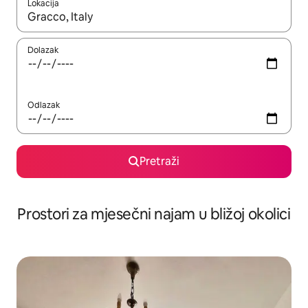
Lokacija
Kada budu dostupni rezultati, moći ćete ih pregledati koristeći
Dolazak
Odlazak
Pretraži
Prostori za mjesečni najam u bližoj okolici