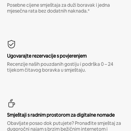
Posebne cijene smještaja za duži boravak i jedna
mjesečna rata bez dodatnih naknada.*
Ugovarajte rezervacije s povjerenjem
Recenzije naših pouzdanih gostiju i podrška 0 – 24
tijekom čitavog boravka u smještaju.
Smještaji s radnim prostorom za digitalne nomade
Obavljate posao dok putujete? Pronađite smještaj za
dugoročni najam s brzim bežičnim internetom i