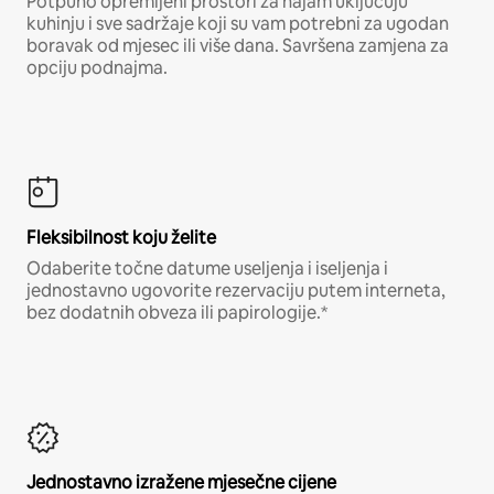
Potpuno opremljeni prostori za najam uključuju
kuhinju i sve sadržaje koji su vam potrebni za ugodan
boravak od mjesec ili više dana. Savršena zamjena za
opciju podnajma.
Fleksibilnost koju želite
Odaberite točne datume useljenja i iseljenja i
jednostavno ugovorite rezervaciju putem interneta,
bez dodatnih obveza ili papirologije.*
Jednostavno izražene mjesečne cijene