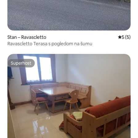
Stan – Ravascletto
Prosječna
5 (5)
Ravascletto Terasa s pogledom na šumu
Superhost
Superhost