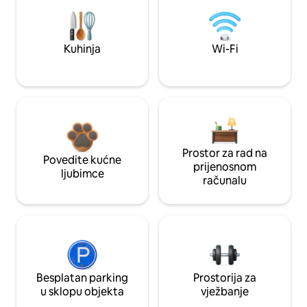
Kuhinja
Wi-Fi
Prostor za rad na
Povedite kućne
prijenosnom
ljubimce
računalu
Besplatan parking
Prostorija za
u sklopu objekta
vježbanje