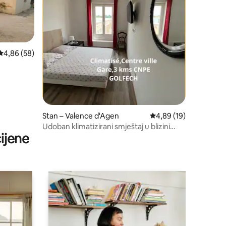
Prosječna ocjena: 4,86/5, recenzija: 58
4,86 (58)
Stan – Valence d'Agen
Prosječna ocjena: 4,89
4,89 (19)
Udoban klimatizirani smještaj u blizini
ijene
nuklearne elektrane, središnja stanica