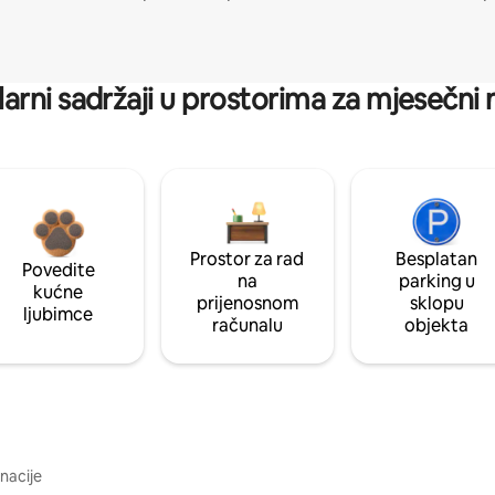
arni sadržaji u prostorima za mjesečni
Prostor za rad
Besplatan
Povedite
na
parking u
kućne
prijenosnom
sklopu
ljubimce
računalu
objekta
inacije