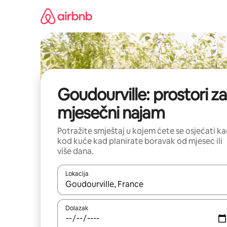
Prijeđi
na
sadržaj
Goudourville: prostori za
mjesečni najam
Potražite smještaj u kojem ćete se osjećati k
kod kuće kad planirate boravak od mjesec ili
više dana.
Lokacija
Kada budu dostupni rezultati, moći ćete ih pregle
Dolazak