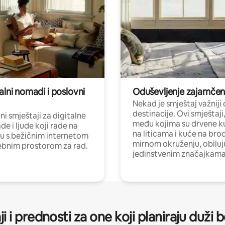
alni nomadi i poslovni
Oduševljenje zajamče
Nekad je smještaj važniji
destinacije. Ovi smještaji
i smještaji za digitalne
među kojima su drvene k
e i ljude koji rade na
na liticama i kuće na bro
nu s bežičnim internetom
mirnom okruženju, obiluj
ebnim prostorom za rad.
jedinstvenim značajkama
ji i prednosti za one koji planiraju duži 