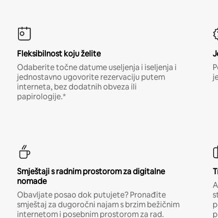
Fleksibilnost koju želite
J
Odaberite točne datume useljenja i iseljenja i
P
jednostavno ugovorite rezervaciju putem
j
interneta, bez dodatnih obveza ili
papirologije.*
Smještaji s radnim prostorom za digitalne
T
nomade
A
Obavljate posao dok putujete? Pronađite
s
smještaj za dugoročni najam s brzim bežičnim
p
internetom i posebnim prostorom za rad.
p