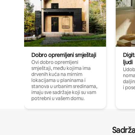
Dobro opremljeni smještaji
Digit
ljudi
Ovi dobro opremljeni
smještaji, među kojima ima
Udobn
drvenih kuća na mirnim
nomad
lokacijama u planinama i
dalji
stanova u urbanim sredinama,
i pos
imaju sve sadržaje koji su vam
potrebni u vašem domu.
Sadrža