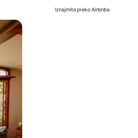
Iznajmite preko Airbnba
li prelaskom prstom po zaslonu.