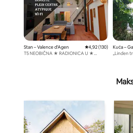
Stan – Valence d'Agen
Prosječna ocjena: 4,92/5
4,92 (130)
Kuća – G
T5 NEOBIČNA ★ RADIONICA U ★
„Linden t
SAMOM SRCIU GRADA ★ WIFI
Maks