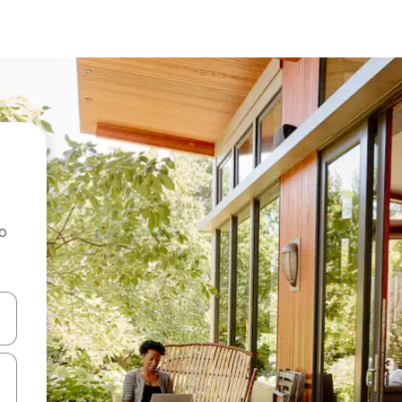
ao
dati koristeći se strelicama prema gore i prema dolje, kao i dodirom i