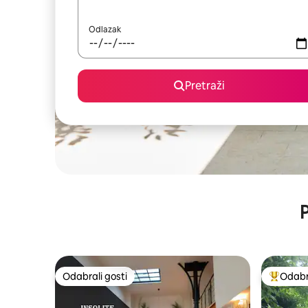
Odlazak
Pretraži
P
Odabrali gosti
Odabra
Odabrali gosti
Među naj