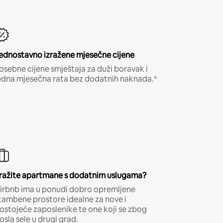
ednostavno izražene mjesečne cijene
osebne cijene smještaja za duži boravak i
edna mjesečna rata bez dodatnih naknada.*
ražite apartmane s dodatnim uslugama?
irbnb ima u ponudi dobro opremljene
tambene prostore idealne za nove i
ostojeće zaposlenike te one koji se zbog
osla sele u drugi grad.