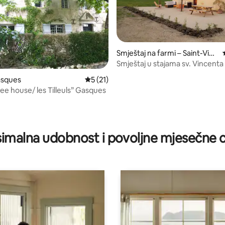
Smještaj na farmi – Saint-Vinc
ent-Lespinasse
Smještaj u stajama sv. Vincenta
, recenzija: 130
asques
Prosječna ocjena: 5/5, recenzija: 21
5 (21)
ree house/ les Tilleuls” Gasques
imalna udobnost i povoljne mjesečne c