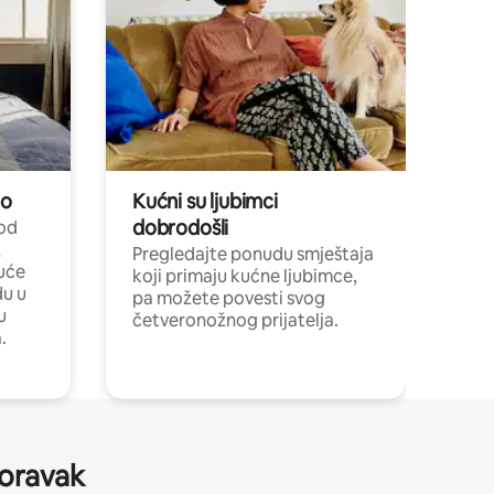
no
Kućni su ljubimci
dobrodošli
 od
,
Pregledajte ponudu smještaja
uće
koji primaju kućne ljubimce,
du u
pa možete povesti svog
u
četveronožnog prijatelja.
.
boravak