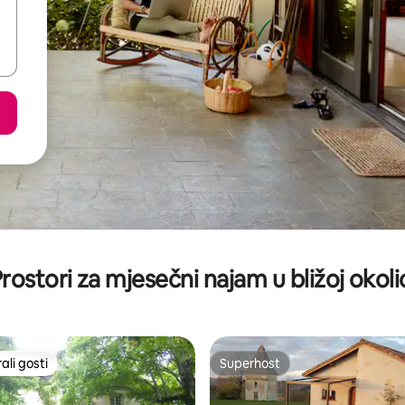
rostori za mjesečni najam u bližoj okoli
li gosti
Superhost
više rangiranima s oznakom „Odabrali gosti”
Superhost