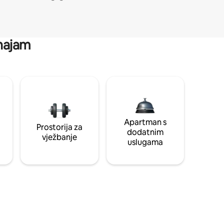
 najam
Apartman s
Prostorija za
dodatnim
vježbanje
uslugama