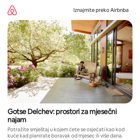
Prijeđi
na
Iznajmite preko Airbnba
sadržaj
Gotse Delchev: prostori za mjesečni
najam
Potražite smještaj u kojem ćete se osjećati kao kod
kuće kad planirate boravak od mjesec ili više dana.