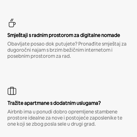
Smještaji s radnim prostorom za digitalne nomade
Obavljate posao dok putujete? Pronađite smještaj za
dugoročni najam s brzim bežičnim internetom i
posebnim prostorom za rad.
Tražite apartmane s dodatnim uslugama?
Airbnb ima u ponudi dobro opremljene stambene
prostore idealne za nove i postojeće zaposlenike te
one koji se zbog posla sele u drugi grad.