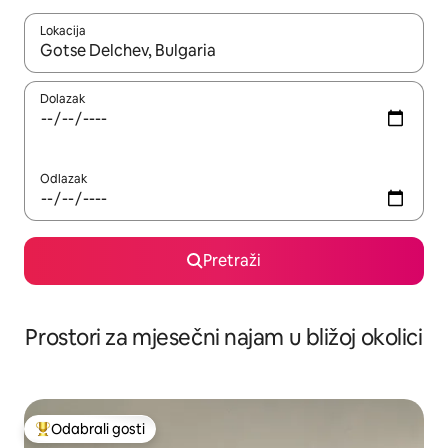
Lokacija
Kada budu dostupni rezultati, moći ćete ih pregledati koristeći
Dolazak
Odlazak
Pretraži
Prostori za mjesečni najam u bližoj okolici
Odabrali gosti
Među najviše rangiranima s oznakom „Odabrali gosti”