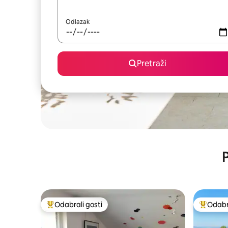
Odlazak
Pretraži
P
Odabrali gosti
Odabra
Među najviše rangiranima s oznakom „Odabrali gosti”
Među naj