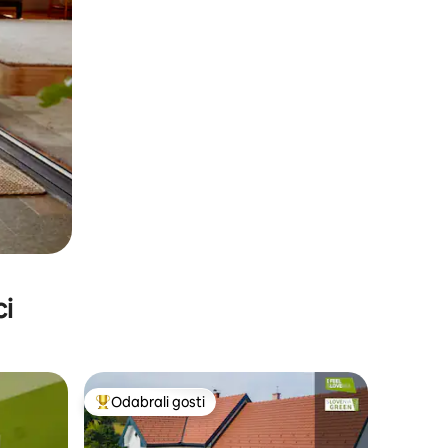
ci
Odabrali gosti
Među najviše rangiranima s oznakom „Odabrali gosti”