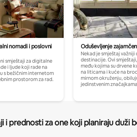
alni nomadi i poslovni
Oduševljenje zajamče
Nekad je smještaj važniji
destinacije. Ovi smještaji
i smještaji za digitalne
među kojima su drvene k
e i ljude koji rade na
na liticama i kuće na bro
nu s bežičnim internetom
mirnom okruženju, obiluj
ebnim prostorom za rad.
jedinstvenim značajkama
ji i prednosti za one koji planiraju duži 