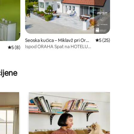
Seoska kućica – Miklavž pri Ormo
Prosječna ocjena: 5
5 (25)
žu
Ispod ORAHA Spat na HOTELU
Prosječna ocjena: 5/5, recenzija: 8
5 (8)
Jerusalem Slovenia
ijene