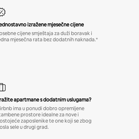
ednostavno izražene mjesečne cijene
osebne cijene smještaja za duži boravak i
edna mjesečna rata bez dodatnih naknada.*
ražite apartmane s dodatnim uslugama?
irbnb ima u ponudi dobro opremljene
tambene prostore idealne za nove i
ostojeće zaposlenike te one koji se zbog
osla sele u drugi grad.