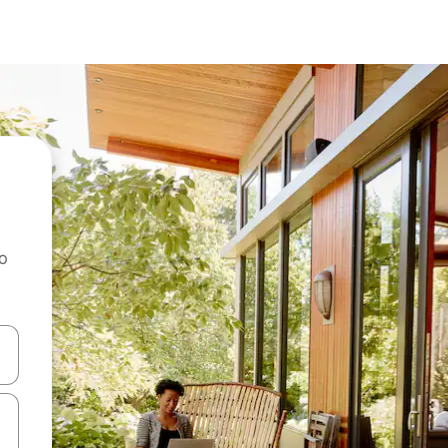
ao
dati koristeći se strelicama prema gore i prema dolje, kao i dodirom i