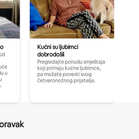
no
Kućni su ljubimci
dobrodošli
 od
,
Pregledajte ponudu smještaja
uće
koji primaju kućne ljubimce,
du u
pa možete povesti svog
u
četveronožnog prijatelja.
.
boravak