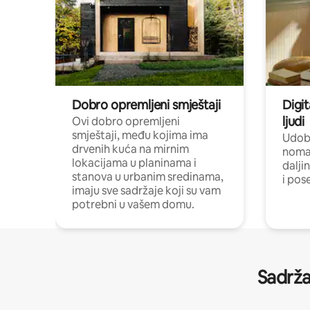
Dobro opremljeni smještaji
Digit
ljudi
Ovi dobro opremljeni
smještaji, među kojima ima
Udobn
drvenih kuća na mirnim
nomad
lokacijama u planinama i
dalji
stanova u urbanim sredinama,
i pos
imaju sve sadržaje koji su vam
potrebni u vašem domu.
Sadrža