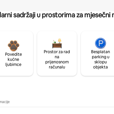
arni sadržaji u prostorima za mjesečni
Prostor za rad
Besplatan
Povedite
na
parking u
kućne
prijenosnom
sklopu
ljubimce
računalu
objekta
inacije