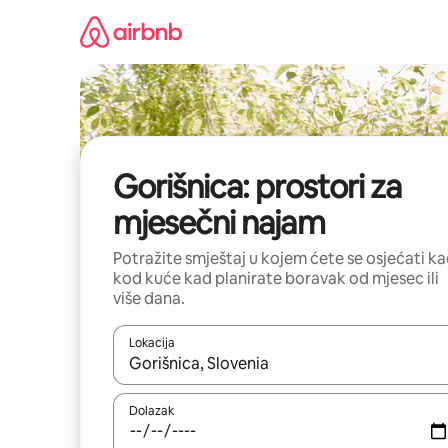
Prijeđi
na
sadržaj
Gorišnica: prostori za
mjesečni najam
Potražite smještaj u kojem ćete se osjećati k
kod kuće kad planirate boravak od mjesec ili
više dana.
Lokacija
Kada budu dostupni rezultati, moći ćete ih pregle
Dolazak