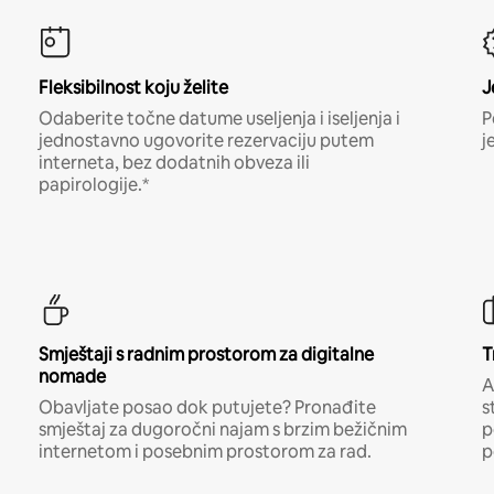
Fleksibilnost koju želite
J
Odaberite točne datume useljenja i iseljenja i
P
jednostavno ugovorite rezervaciju putem
j
interneta, bez dodatnih obveza ili
papirologije.*
Smještaji s radnim prostorom za digitalne
T
nomade
A
Obavljate posao dok putujete? Pronađite
s
smještaj za dugoročni najam s brzim bežičnim
p
internetom i posebnim prostorom za rad.
p