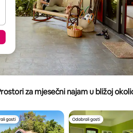
rostori za mjesečni najam u bližoj okoli
li gosti
Odabrali gosti
više rangiranima s oznakom „Odabrali gosti”
Odabrali gosti