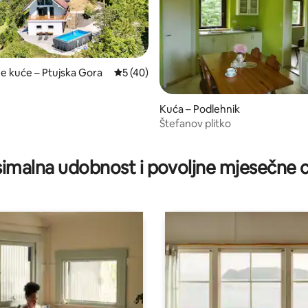
ne kuće – Ptujska Gora
Prosječna ocjena: 5/5, recenzija: 40
5 (40)
Kuća – Podlehnik
Štefanov plitko
, recenzija: 112
imalna udobnost i povoljne mjesečne c