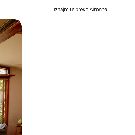
Iznajmite preko Airbnba
li prelaskom prstom po zaslonu.