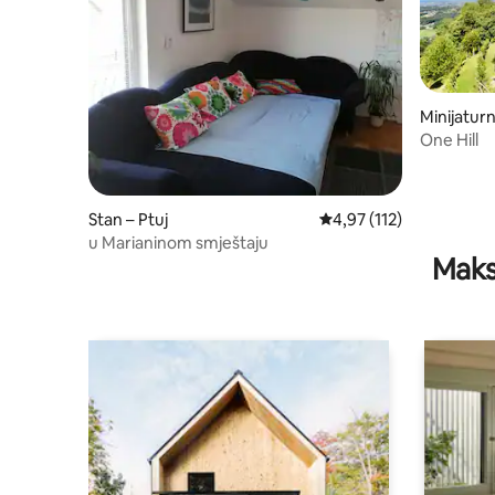
Minijatur
One Hill
Stan – Ptuj
Prosječna ocjena: 4,97/5
4,97 (112)
u Marianinom smještaju
Maks