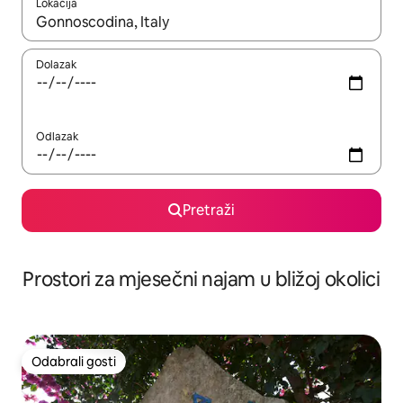
Lokacija
Kada budu dostupni rezultati, moći ćete ih pregledati koristeći
Dolazak
Odlazak
Pretraži
Prostori za mjesečni najam u bližoj okolici
Odabrali gosti
Odabrali gosti