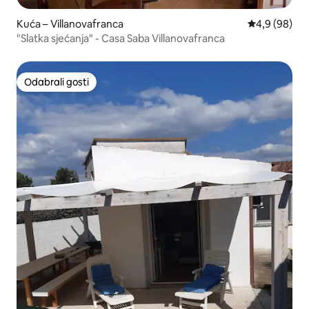
Kuća – Villanovafranca
Prosječna ocj
4,9 (98)
"Slatka sjećanja" - Casa Saba Villanovafranca
Odabrali gosti
Odabrali gosti