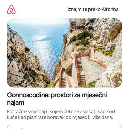
Prijeđi
na
Iznajmite preko Airbnba
sadržaj
Gonnoscodina: prostori za mjesečni
najam
Potražite smještaj u kojem ćete se osjećati kao kod
kuće kad planirate boravak od mjesec ili više dana.