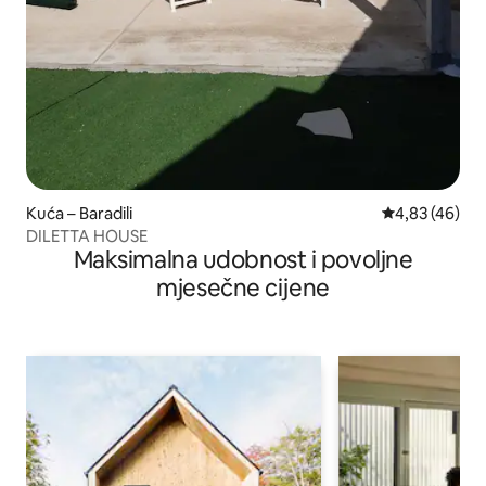
Kuća – Baradili
Prosječna ocje
4,83 (46)
DILETTA HOUSE
Maksimalna udobnost i povoljne
mjesečne cijene