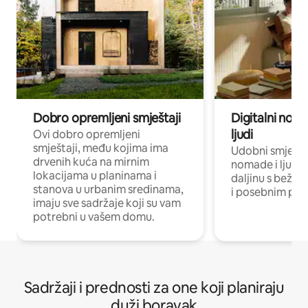
Dobro opremljeni smještaji
Digitalni noma
ljudi
Ovi dobro opremljeni
smještaji, među kojima ima
Udobni smještaj
drvenih kuća na mirnim
nomade i ljude 
lokacijama u planinama i
daljinu s bežič
stanova u urbanim sredinama,
i posebnim pro
imaju sve sadržaje koji su vam
potrebni u vašem domu.
Sadržaji i prednosti za one koji planiraju
duži boravak