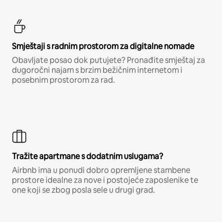
Smještaji s radnim prostorom za digitalne nomade
Obavljate posao dok putujete? Pronađite smještaj za
dugoročni najam s brzim bežičnim internetom i
posebnim prostorom za rad.
Tražite apartmane s dodatnim uslugama?
Airbnb ima u ponudi dobro opremljene stambene
prostore idealne za nove i postojeće zaposlenike te
one koji se zbog posla sele u drugi grad.