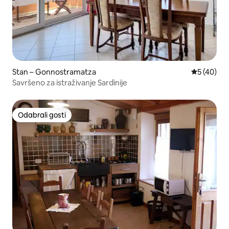
Stan – Gonnostramatza
Prosječna o
5 (40)
Savršeno za istraživanje Sardinije
Odabrali gosti
Odabrali gosti