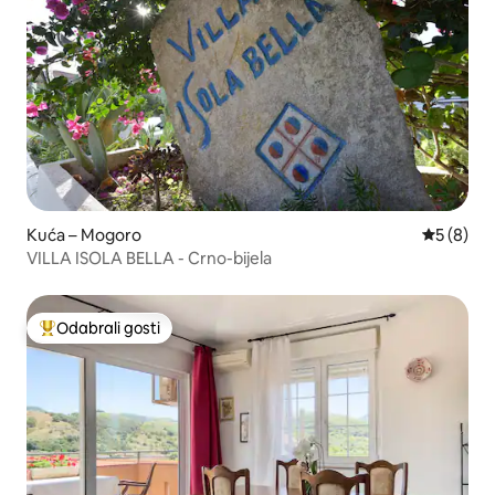
Kuća – Mogoro
Prosječna
5 (8)
VILLA ISOLA BELLA - Crno-bijela
Odabrali gosti
Među najviše rangiranima s oznakom „Odabrali gosti”