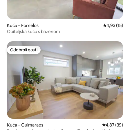
Kuća – Fornelos
Prosječna ocje
4,93 (15)
Obiteljska kuća s bazenom
Odabrali gosti
Odabrali gosti
Kuća – Guimaraes
Prosječna ocje
4,87 (39)