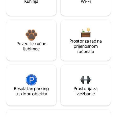
Kuhinja
Wi-Fi
Prostor za rad na
Povedite kućne
prijenosnom
ljubimce
računalu
Besplatan parking
Prostorija za
u sklopu objekta
vježbanje