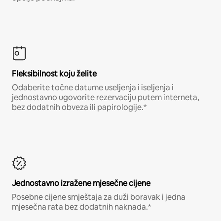
Fleksibilnost koju želite
Odaberite točne datume useljenja i iseljenja i
jednostavno ugovorite rezervaciju putem interneta,
bez dodatnih obveza ili papirologije.*
Jednostavno izražene mjesečne cijene
Posebne cijene smještaja za duži boravak i jedna
mjesečna rata bez dodatnih naknada.*