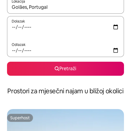
Lokacija
Kada budu dostupni rezultati, moći ćete ih pregledati koristeći
Dolazak
Odlazak
Pretraži
Prostori za mjesečni najam u bližoj okolici
Superhost
Superhost