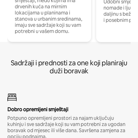
smještaji, među kojima ima
Udobni smještaj
drvenih kuća na mirnim
nomade i ljude 
lokacijama u planinama i
daljinu s bežič
stanova u urbanim sredinama,
i posebnim pro
imaju sve sadržaje koji su vam
potrebni u vašem domu.
Sadržaji i prednosti za one koji planiraju
duži boravak
Dobro opremljeni smještaji
Potpuno opremljeni prostori za najam uključuju
kuhinju i sve sadržaje koji su vam potrebni za ugodan
boravak od mjesec ili više dana. Savršena zamjena za
opciju podnajma.