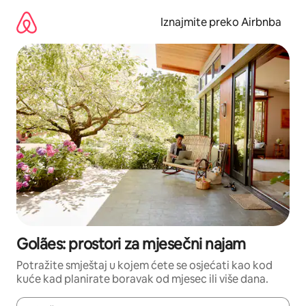
Prijeđi
na
Iznajmite preko Airbnba
sadržaj
Golães: prostori za mjesečni najam
Potražite smještaj u kojem ćete se osjećati kao kod
kuće kad planirate boravak od mjesec ili više dana.