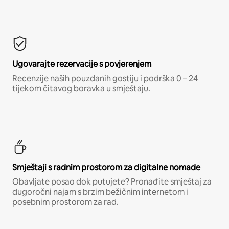
Ugovarajte rezervacije s povjerenjem
Recenzije naših pouzdanih gostiju i podrška 0 – 24
tijekom čitavog boravka u smještaju.
Smještaji s radnim prostorom za digitalne nomade
Obavljate posao dok putujete? Pronađite smještaj za
dugoročni najam s brzim bežičnim internetom i
posebnim prostorom za rad.