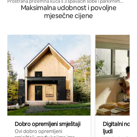
Prostrana prizemna kuća s 3 spavaćih sobe i parkirnim
Maksimalna udobnost i povoljne
mjestom
mjesečne cijene
Dobro opremljeni smještaji
Digitalni noma
ljudi
Ovi dobro opremljeni