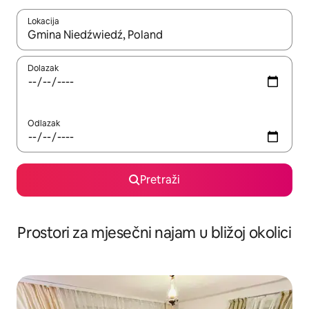
Lokacija
Kada budu dostupni rezultati, moći ćete ih pregledati koristeći
Dolazak
Odlazak
Pretraži
Prostori za mjesečni najam u bližoj okolici