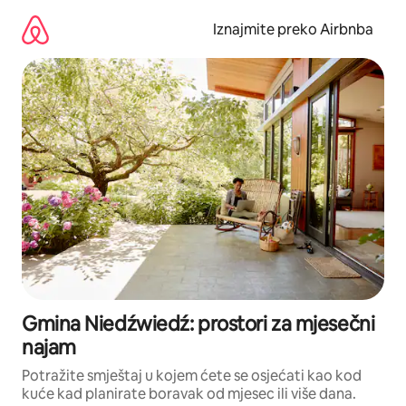
Prijeđi
na
Iznajmite preko Airbnba
sadržaj
Gmina Niedźwiedź: prostori za mjesečni
najam
Potražite smještaj u kojem ćete se osjećati kao kod
kuće kad planirate boravak od mjesec ili više dana.