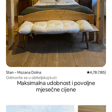
Stan – Mszana Dolna
Prosječna ocjen
4,78 (185)
Odmorite se u obiteljskoj kući
Maksimalna udobnost i povoljne
mjesečne cijene