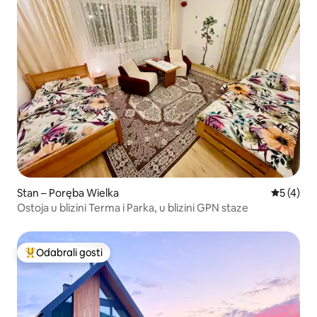
Stan – Poręba Wielka
Prosječna
5 (4)
Ostoja u blizini Terma i Parka, u blizini GPN staze
Odabrali gosti
Među najviše rangiranima s oznakom „Odabrali gosti”