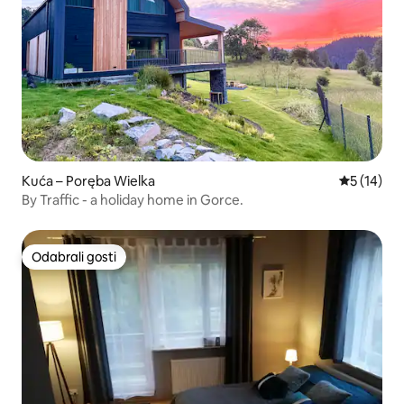
Kuća – Poręba Wielka
Prosječna 
5 (14)
By Traffic - a holiday home in Gorce.
Odabrali gosti
Odabrali gosti