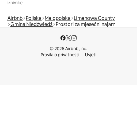
iznimke.
Airbnb
Poljska
Malopolska
Limanowa County
Gmina Niedźwiedź
Prostori za mjesečni najam
© 2026 Airbnb, Inc.
Pravila o privatnosti
Uvjeti