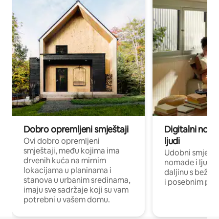
Dobro opremljeni smještaji
Digitalni noma
ljudi
Ovi dobro opremljeni
smještaji, među kojima ima
Udobni smještaj
drvenih kuća na mirnim
nomade i ljude 
lokacijama u planinama i
daljinu s bežič
stanova u urbanim sredinama,
i posebnim pro
imaju sve sadržaje koji su vam
potrebni u vašem domu.