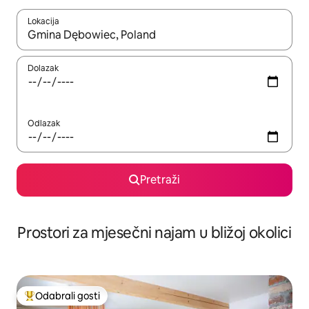
Lokacija
Kada budu dostupni rezultati, moći ćete ih pregledati koristeći
Dolazak
Odlazak
Pretraži
Prostori za mjesečni najam u bližoj okolici
Odabrali gosti
Među najviše rangiranima s oznakom „Odabrali gosti”