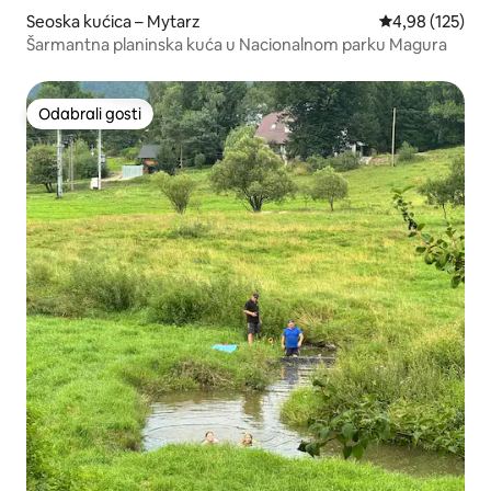
Seoska kućica – Mytarz
Prosječna ocjen
4,98 (125)
Šarmantna planinska kuća u Nacionalnom parku Magura
Odabrali gosti
Odabrali gosti