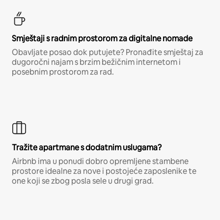
Smještaji s radnim prostorom za digitalne nomade
Obavljate posao dok putujete? Pronađite smještaj za
dugoročni najam s brzim bežičnim internetom i
posebnim prostorom za rad.
Tražite apartmane s dodatnim uslugama?
Airbnb ima u ponudi dobro opremljene stambene
prostore idealne za nove i postojeće zaposlenike te
one koji se zbog posla sele u drugi grad.