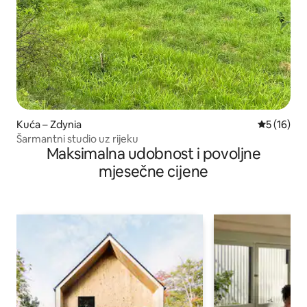
Kuća – Zdynia
Prosječna 
5 (16)
Šarmantni studio uz rijeku
Maksimalna udobnost i povoljne
mjesečne cijene