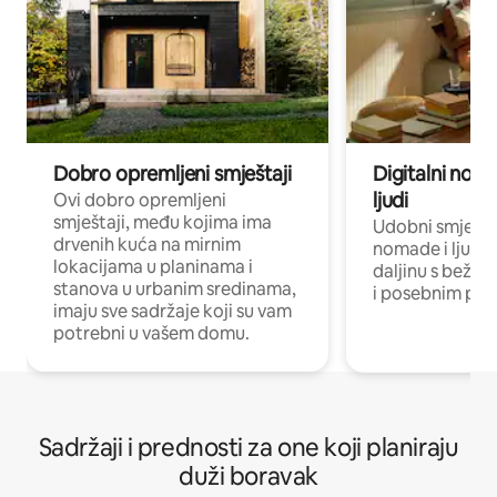
Dobro opremljeni smještaji
Digitalni noma
ljudi
Ovi dobro opremljeni
smještaji, među kojima ima
Udobni smještaj
drvenih kuća na mirnim
nomade i ljude 
lokacijama u planinama i
daljinu s bežič
stanova u urbanim sredinama,
i posebnim pro
imaju sve sadržaje koji su vam
potrebni u vašem domu.
Sadržaji i prednosti za one koji planiraju
duži boravak