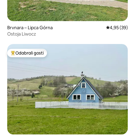
Brvnara – Lipca Górna
Prosječna ocje
4,95 (39)
Ostoja Liwocz
Odabrali gosti
Među najviše rangiranima s oznakom „Odabrali gosti”