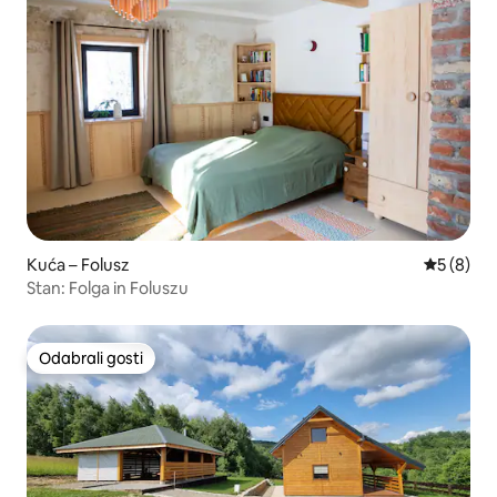
Kuća – Folusz
Prosječna
5 (8)
Stan: Folga in Foluszu
Odabrali gosti
Odabrali gosti