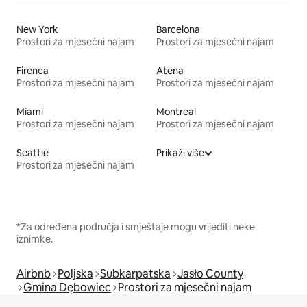
New York
Barcelona
Prostori za mjesečni najam
Prostori za mjesečni najam
Firenca
Atena
Prostori za mjesečni najam
Prostori za mjesečni najam
Miami
Montreal
Prostori za mjesečni najam
Prostori za mjesečni najam
Seattle
Prikaži više
Prostori za mjesečni najam
*Za određena područja i smještaje mogu vrijediti neke
iznimke.
Airbnb
Poljska
Subkarpatska
Jasło County
Gmina Dębowiec
Prostori za mjesečni najam