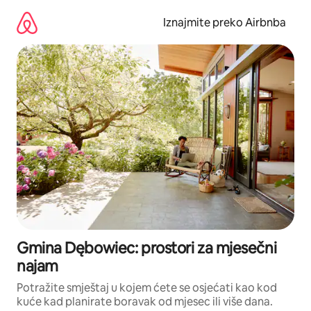
Prijeđi
na
Iznajmite preko Airbnba
sadržaj
Gmina Dębowiec: prostori za mjesečni
najam
Potražite smještaj u kojem ćete se osjećati kao kod
kuće kad planirate boravak od mjesec ili više dana.