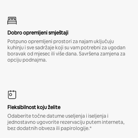
Dobro opremljeni smještaji
Potpuno opremljeni prostori za najam uključuju
kuhinju i sve sadržaje koji su vam potrebni za ugodan
boravak od mjesec ili više dana. Savršena zamjena za
opciju podnajma.
Fleksibilnost koju želite
Odaberite točne datume useljenja i iseljenja i
jednostavno ugovorite rezervaciju putem interneta,
bez dodatnih obveza ili papirologije.*