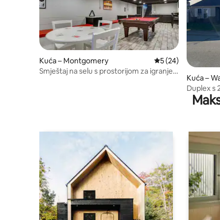
Kuća – Montgomery
Prosječna ocjena: 5/
5 (24)
Smještaj na selu s prostorijom za igranje
Kuća – W
igara!
Duplex s 
Maks