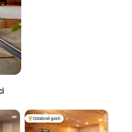
ci
Odabrali gosti
Među najviše rangiranima s oznakom „Odabrali gosti”