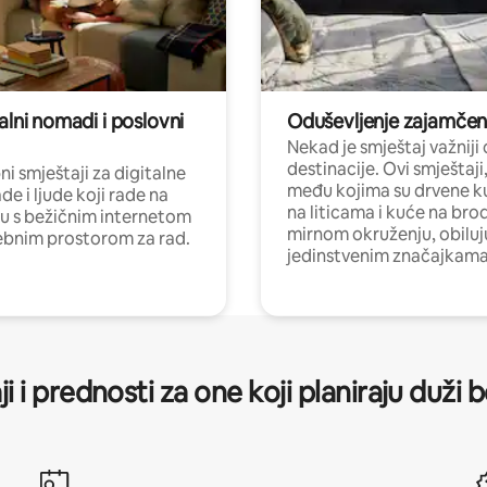
alni nomadi i poslovni
Oduševljenje zajamče
Nekad je smještaj važniji
destinacije. Ovi smještaji
i smještaji za digitalne
među kojima su drvene k
e i ljude koji rade na
na liticama i kuće na bro
nu s bežičnim internetom
mirnom okruženju, obiluj
ebnim prostorom za rad.
jedinstvenim značajkama
ji i prednosti za one koji planiraju duži 