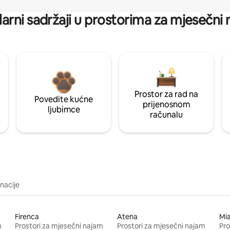
arni sadržaji u prostorima za mjesečni
Prostor za rad na
Povedite kućne
prijenosnom
ljubimce
računalu
inacije
Firenca
Atena
Mi
m
Prostori za mjesečni najam
Prostori za mjesečni najam
Pro