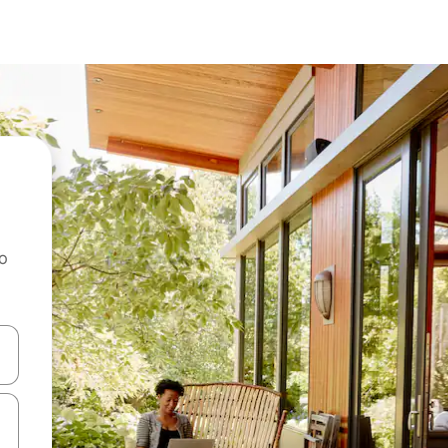
ao
dati koristeći se strelicama prema gore i prema dolje, kao i dodirom i