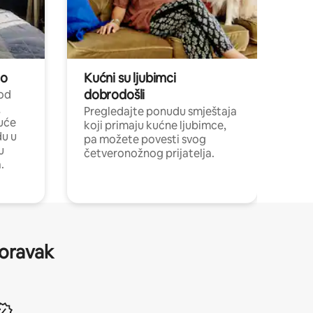
no
Kućni su ljubimci
dobrodošli
 od
,
Pregledajte ponudu smještaja
uće
koji primaju kućne ljubimce,
du u
pa možete povesti svog
u
četveronožnog prijatelja.
.
boravak