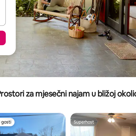
rostori za mjesečni najam u bližoj okoli
 gosti
Superhost
 gosti
Superhost