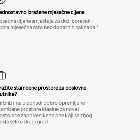
ednostavno izražene mjesečne cijene
osebne cijene smještaja za duži boravak i
edna mjesečna rata bez dodatnih naknada.*
ražite stambene prostore za poslovne
utnike?
irbnb ima u ponudi dobro opremljene
tambene prostore idealne za nove i
ostojeće zaposlenike te one koji se zbog
osla sele u drugi grad.