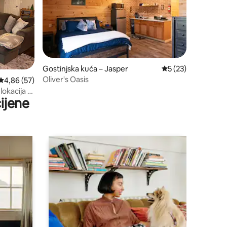
Gostinjska kuća – Jasper
Prosječna ocjena: 5
5 (23)
Oliver's Oasis
Prosječna ocjena: 4,86/5, recenzija: 57
4,86 (57)
lokacija s
ijene