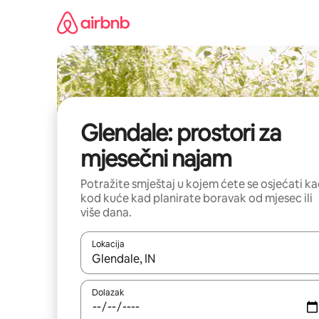
Prijeđi
na
sadržaj
Glendale: prostori za
mjesečni najam
Potražite smještaj u kojem ćete se osjećati k
kod kuće kad planirate boravak od mjesec ili
više dana.
Lokacija
Kada budu dostupni rezultati, moći ćete ih pregle
Dolazak