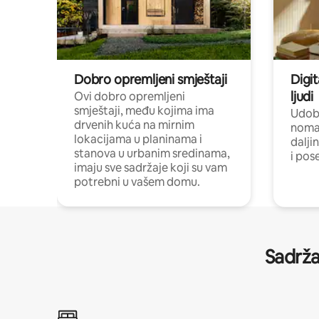
Dobro opremljeni smještaji
Digit
ljudi
Ovi dobro opremljeni
smještaji, među kojima ima
Udobn
drvenih kuća na mirnim
nomad
lokacijama u planinama i
dalji
stanova u urbanim sredinama,
i pos
imaju sve sadržaje koji su vam
potrebni u vašem domu.
Sadrža