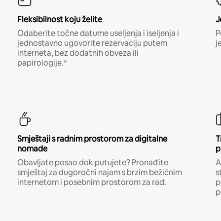
Fleksibilnost koju želite
J
Odaberite točne datume useljenja i iseljenja i
P
jednostavno ugovorite rezervaciju putem
j
interneta, bez dodatnih obveza ili
papirologije.*
Smještaji s radnim prostorom za digitalne
T
nomade
p
Obavljate posao dok putujete? Pronađite
A
smještaj za dugoročni najam s brzim bežičnim
s
internetom i posebnim prostorom za rad.
p
p