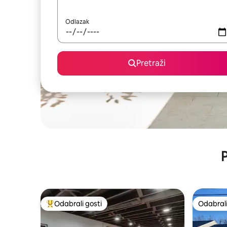
Odlazak
Pretraži
P
Odabrali gosti
Odabrali
Među najviše rangiranima s oznakom „Odabrali gosti”
Odabrali