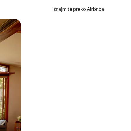
Iznajmite preko Airbnba
li prelaskom prstom po zaslonu.