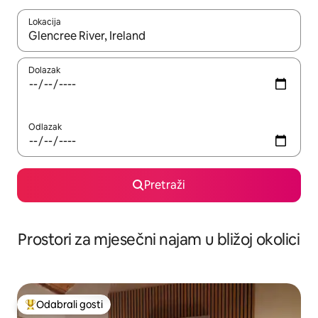
Lokacija
Kada budu dostupni rezultati, moći ćete ih pregledati koristeći
Dolazak
Odlazak
Pretraži
Prostori za mjesečni najam u bližoj okolici
Odabrali gosti
Među najviše rangiranima s oznakom „Odabrali gosti”