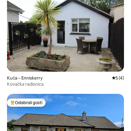
Kuća – Enniskerry
Prosječna
5 (4)
Kovačka radionica
Odabrali gosti
Među najviše rangiranima s oznakom „Odabrali gosti”