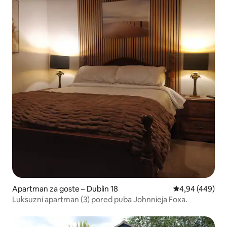
Apartman za goste – Dublin 18
Prosječna ocjen
4,94 (449)
Luksuzni apartman (3) pored puba Johnnieja Foxa.