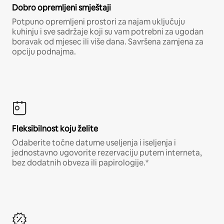
Dobro opremljeni smještaji
Potpuno opremljeni prostori za najam uključuju
kuhinju i sve sadržaje koji su vam potrebni za ugodan
boravak od mjesec ili više dana. Savršena zamjena za
opciju podnajma.
Fleksibilnost koju želite
Odaberite točne datume useljenja i iseljenja i
jednostavno ugovorite rezervaciju putem interneta,
bez dodatnih obveza ili papirologije.*