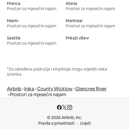
Firenca
Atena
Prostori za mjesečni najam
Prostori za mjesečni najam
Miami
Montreal
Prostori za mjesečni najam
Prostori za mjesečni najam
Seattle
Prikaži više
Prostori za mjesečni najam
*Za određena područja i smještaje mogu vrijediti neke
iznimke.
Airbnb
Irska
County Wicklow
Glencree River
Prostori za mjesečni najam
© 2026 Airbnb, Inc.
Pravila o privatnosti
Uvjeti