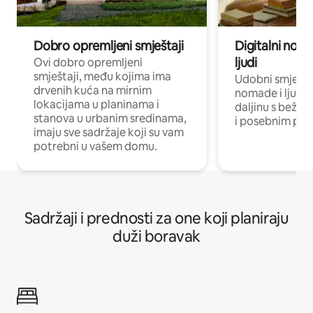
Dobro opremljeni smještaji
Digitalni noma
ljudi
Ovi dobro opremljeni
smještaji, među kojima ima
Udobni smještaj
drvenih kuća na mirnim
nomade i ljude 
lokacijama u planinama i
daljinu s bežič
stanova u urbanim sredinama,
i posebnim pro
imaju sve sadržaje koji su vam
potrebni u vašem domu.
Sadržaji i prednosti za one koji planiraju
duži boravak