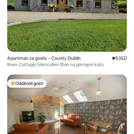
Apartman za goste – County Dublin
Prosječna o
5 (62)
River Cottage Glencullen Stan na gornjem katu
Odabrali gosti
Među najviše rangiranima s oznakom „Odabrali gosti”