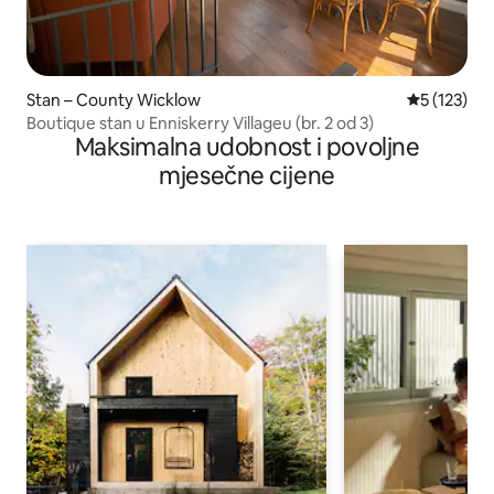
Stan – County Wicklow
Prosječna o
5 (123)
Boutique stan u Enniskerry Villageu (br. 2 od 3)
Maksimalna udobnost i povoljne
mjesečne cijene