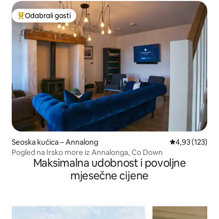
Odabrali gosti
Među najviše rangiranima s oznakom „Odabrali gosti”
Seoska kućica – Annalong
Prosječna ocjen
4,93 (123)
Pogled na Irsko more iz Annalonga, Co Down
Maksimalna udobnost i povoljne
mjesečne cijene