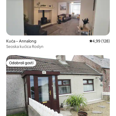
Kuća – Annalong
Prosječna ocjen
4,99 (128)
Seoska kućica Roslyn
Odabrali gosti
Odabrali gosti