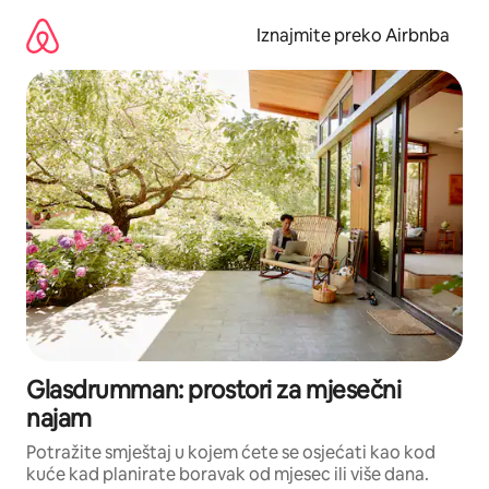
Prijeđi
na
Iznajmite preko Airbnba
sadržaj
Glasdrumman: prostori za mjesečni
najam
Potražite smještaj u kojem ćete se osjećati kao kod
kuće kad planirate boravak od mjesec ili više dana.