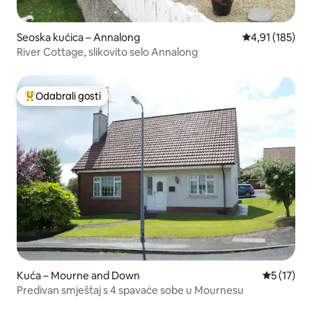
Seoska kućica – Annalong
Prosječna ocjen
4,91 (185)
River Cottage, slikovito selo Annalong
Odabrali gosti
Među najviše rangiranima s oznakom „Odabrali gosti”
Kuća – Mourne and Down
Prosječna 
5 (17)
Predivan smještaj s 4 spavaće sobe u Mournesu