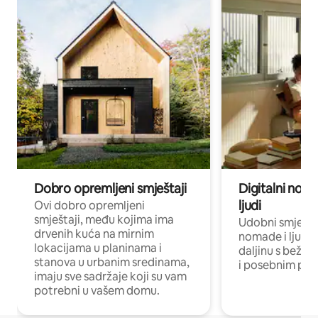
Dobro opremljeni smještaji
Digitalni noma
ljudi
Ovi dobro opremljeni
smještaji, među kojima ima
Udobni smještaj
drvenih kuća na mirnim
nomade i ljude 
lokacijama u planinama i
daljinu s bežič
stanova u urbanim sredinama,
i posebnim pro
imaju sve sadržaje koji su vam
potrebni u vašem domu.