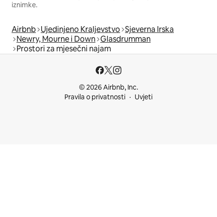
iznimke.
Airbnb
Ujedinjeno Kraljevstvo
Sjeverna Irska
Newry, Mourne i Down
Glasdrumman
Prostori za mjesečni najam
© 2026 Airbnb, Inc.
Pravila o privatnosti
Uvjeti