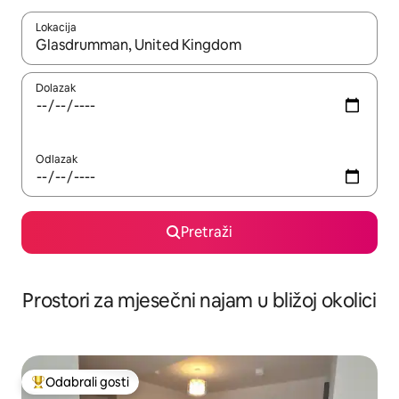
Lokacija
Kada budu dostupni rezultati, moći ćete ih pregledati koristeći
Dolazak
Odlazak
Pretraži
Prostori za mjesečni najam u bližoj okolici
Odabrali gosti
Među najviše rangiranima s oznakom „Odabrali gosti”