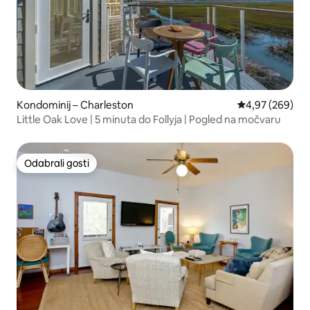
Kondominij – Charleston
Prosječna ocjen
4,97 (269)
Little Oak Love | 5 minuta do Follyja | Pogled na močvaru
Odabrali gosti
Odabrali gosti