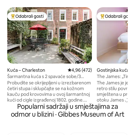
Odabrali gosti
Odabrali gosti
Među najviše rangiranima s oznakom „Odabrali gosti”
Među najviše ran
Kuća – Charleston
Prosječna ocjena: 4,96/5, recenz
4,96 (472)
Gostinjska kuća – 
n
Šarmantna kuća s 2 spavaće sobe/3
The James: „Tin
kupaonice u blizini Marion Squarea
& Folly
Probudite se okrijepljeni u izrezbarenom
The James je jedi
četiri stupa i sklupčajte se na kožnom
retro stilu površi
kauču pod krovovima u ovoj šarmantnoj
smještena u prek
kući od cigle izgrađenoj 1802. godine.
otoku James ◡̈ 10 minuta do centra
Popularni sadržaji u smještajima za
Okupite se na ležernom doručku ujutro
Charlestona 12 minuta do plaže Folly
ili koktele u osvijetljenom, uređenom
Beach Restorani su
odmor u blizini · Gibbes Museum of Art
dvorištu u osvijetljenom, uređenom
The James može pr
dvorištu. #BL005522012017 Ne
psa (BEZ NAKNAD
preporučuje se djeci. Cijeli je smještaj
LJUBIMCE) i ima p
renoviran 2017. godine. Ova šarmantna
dvorište i terasu s