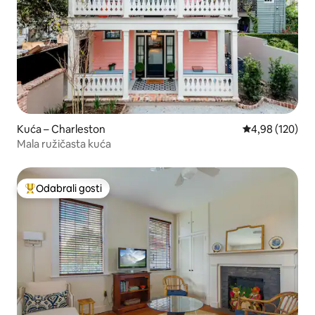
Kuća – Charleston
Prosječna ocjen
4,98 (120)
Mala ružičasta kuća
Odabrali gosti
Među najviše rangiranima s oznakom „Odabrali gosti”