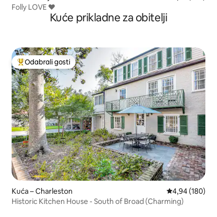
Folly LOVE ❤️
Kuće prikladne za obitelji
Odabrali gosti
Među najviše rangiranima s oznakom „Odabrali gosti”
Kuća – Charleston
Prosječna ocjen
4,94 (180)
Historic Kitchen House - South of Broad (Charming)