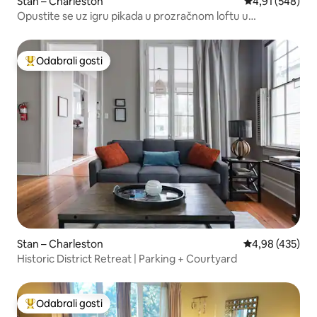
Stan – Charleston
Prosječna ocjen
4,91 (548)
Opustite se uz igru pikada u prozračnom loftu u
boemskom stilu
Odabrali gosti
Među najviše rangiranima s oznakom „Odabrali gosti”
Stan – Charleston
Prosječna ocjen
4,98 (435)
Historic District Retreat | Parking + Courtyard
Odabrali gosti
Među najviše rangiranima s oznakom „Odabrali gosti”