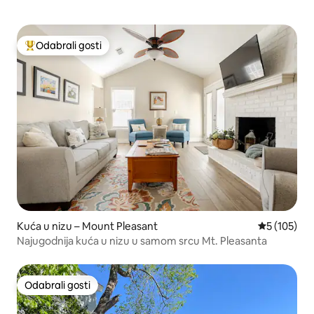
Odabrali gosti
Među najviše rangiranima s oznakom „Odabrali gosti”
Kuća u nizu – Mount Pleasant
Prosječna oc
5 (105)
Najugodnija kuća u nizu u samom srcu Mt. Pleasanta
Odabrali gosti
Odabrali gosti