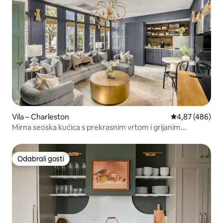
Vila – Charleston
Prosječna ocjen
4,87 (486)
Mirna seoska kućica s prekrasnim vrtom i grijanim
bazenom
Odabrali gosti
Odabrali gosti