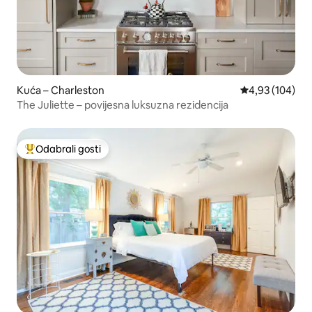
Kuća – Charleston
Prosječna ocjen
4,93 (104)
The Juliette – povijesna luksuzna rezidencija
Odabrali gosti
Među najviše rangiranima s oznakom „Odabrali gosti”