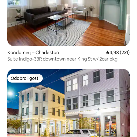
Kondominij – Charleston
Prosječna ocjen
4,98 (231)
Suite Indigo-3BR downtown near King St w/ 2car pkg
Odabrali gosti
Odabrali gosti