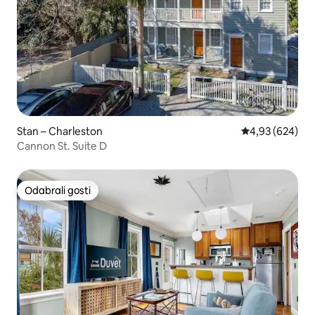
Stan – Charleston
Prosječna ocjen
4,93 (624)
Cannon St. Suite D
Odabrali gosti
Odabrali gosti