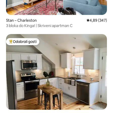
Stan – Charleston
Prosječna ocjen
4,89 (347)
3 bloka do Kinga! | Skriveni apartman C
Odabrali gosti
Među najviše rangiranima s oznakom „Odabrali gosti”