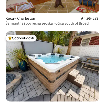
Kuća – Charleston
Prosječna ocjen
4,95 (233)
Šarmantna i povijesna seoska kućica South of Broad
Odabrali gosti
Među najviše rangiranima s oznakom „Odabrali gosti”