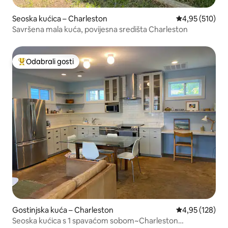
Seoska kućica – Charleston
Prosječna ocjen
4,95 (510)
Savršena mala kuća, povijesna središta Charleston
Odabrali gosti
Među najviše rangiranima s oznakom „Odabrali gosti”
Gostinjska kuća – Charleston
Prosječna ocjen
4,95 (128)
Seoska kućica s 1 spavaćom sobom~Charleston