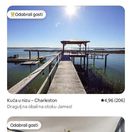
Peninsula~20 min do plaže
Odabrali gosti
Među najviše rangiranima s oznakom „Odabrali gosti”
Kuća u nizu – Charleston
Prosječna ocjen
4,96 (206)
Dragulj na obali na otoku James!
Odabrali gosti
Odabrali gosti