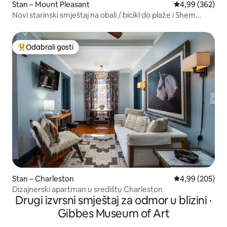
Stan – Mount Pleasant
Prosječna ocjen
4,99 (362)
Novi starinski smještaj na obali / bicikl do plaže i Shem
Creek
Odabrali gosti
Među najviše rangiranima s oznakom „Odabrali gosti”
Stan – Charleston
Prosječna ocjen
4,99 (205)
Dizajnerski apartman u središtu Charleston
Drugi izvrsni smještaj za odmor u blizini ·
Gibbes Museum of Art