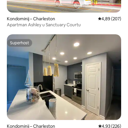
Kondominij – Charleston
Prosječna ocjen
4,89 (207)
Apartman Ashley u Sanctuary Courtu
Superhost
Superhost
Kondominij – Charleston
Prosječna ocjen
4,93 (226)