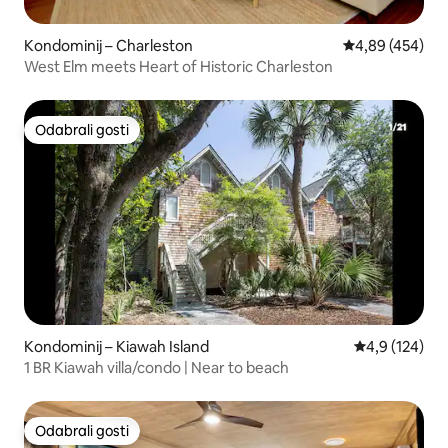
Kondominij – Charleston
Prosječna ocjen
4,89 (454)
West Elm meets Heart of Historic Charleston
Odabrali gosti
Odabrali gosti
Kondominij – Kiawah Island
Prosječna ocje
4,9 (124)
1 BR Kiawah villa/condo | Near to beach
Odabrali gosti
Odabrali gosti