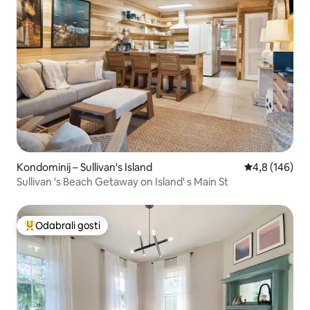
Kondominij – Sullivan's Island
Prosječna ocje
4,8 (146)
Sullivan 's Beach Getaway on Island' s Main St
Odabrali gosti
Među najviše rangiranima s oznakom „Odabrali gosti”