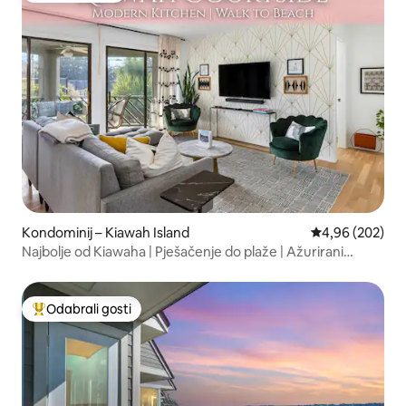
Kondominij – Kiawah Island
Prosječna ocjen
4,96 (202)
Najbolje od Kiawaha | Pješačenje do plaže | Ažurirani
kondominij
Odabrali gosti
Među najviše rangiranima s oznakom „Odabrali gosti”