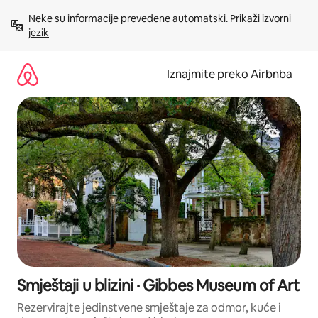
Prijeđi
Neke su informacije prevedene automatski. 
Prikaži izvorni 
na
jezik
sadržaj
Iznajmite preko Airbnba
Smještaji u blizini · Gibbes Museum of Art
Rezervirajte jedinstvene smještaje za odmor, kuće i