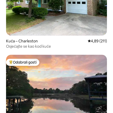
Kuća – Charleston
Prosječna ocjen
4,89 (211)
Osjećajte se kao kod kuće
Odabrali gosti
Među najviše rangiranima s oznakom „Odabrali gosti”