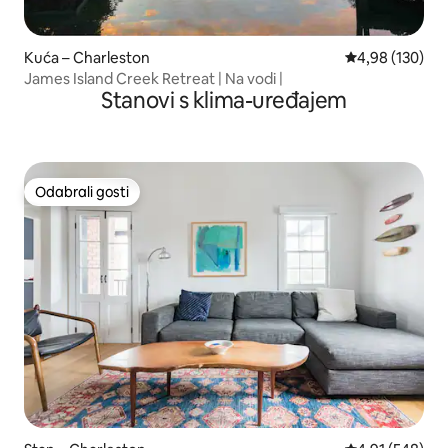
Kuća – Charleston
Prosječna ocjen
4,98 (130)
James Island Creek Retreat | Na vodi |
Stanovi s klima-uređajem
Odabrali gosti
Odabrali gosti