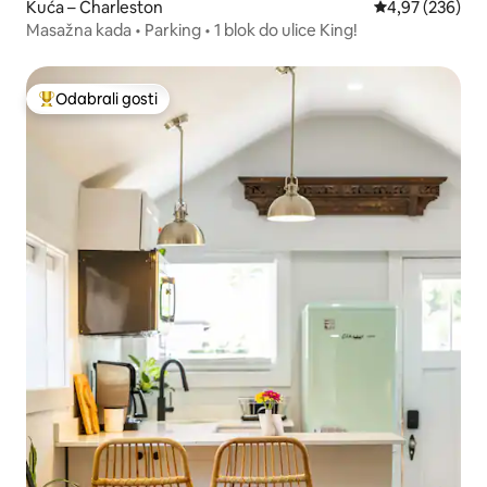
Kuća – Charleston
Prosječna ocjen
4,97 (236)
Masažna kada • Parking • 1 blok do ulice King!
Odabrali gosti
Među najviše rangiranima s oznakom „Odabrali gosti”