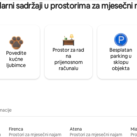
arni sadržaji u prostorima za mjesečni
Prostor za rad
Besplatan
Povedite
na
parking u
kućne
prijenosnom
sklopu
ljubimce
računalu
objekta
inacije
Firenca
Atena
Mi
m
Prostori za mjesečni najam
Prostori za mjesečni najam
Pro