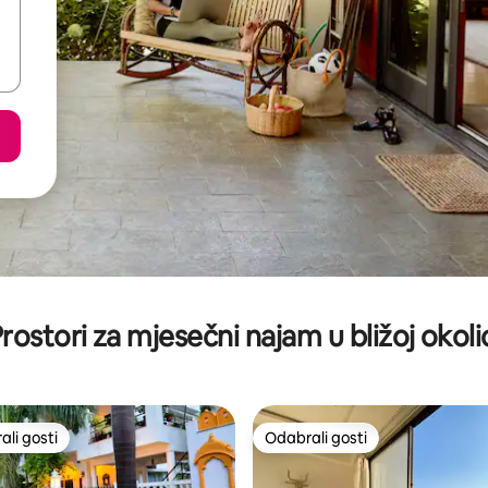
rostori za mjesečni najam u bližoj okoli
li gosti
Odabrali gosti
više rangiranima s oznakom „Odabrali gosti”
Odabrali gosti