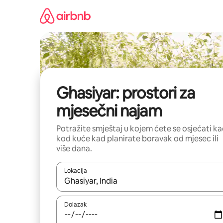
Prijeđi
na
sadržaj
Ghasiyar: prostori za
mjesečni najam
Potražite smještaj u kojem ćete se osjećati k
kod kuće kad planirate boravak od mjesec ili
više dana.
Lokacija
Kada budu dostupni rezultati, moći ćete ih pregle
Dolazak