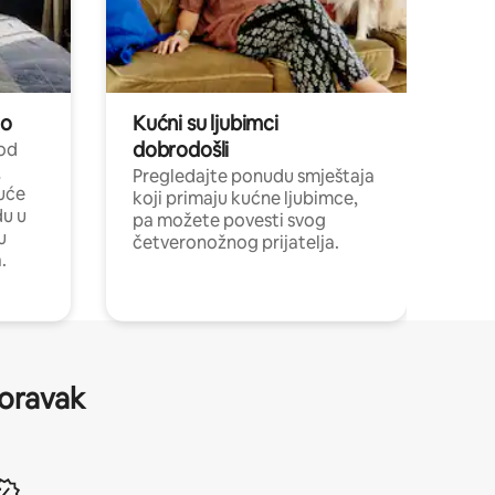
no
Kućni su ljubimci
dobrodošli
 od
,
Pregledajte ponudu smještaja
uće
koji primaju kućne ljubimce,
du u
pa možete povesti svog
u
četveronožnog prijatelja.
.
boravak