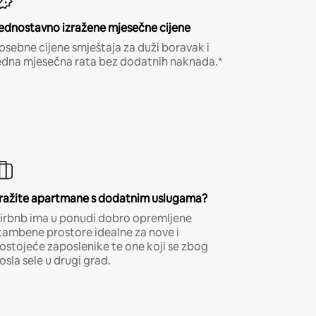
ednostavno izražene mjesečne cijene
osebne cijene smještaja za duži boravak i
edna mjesečna rata bez dodatnih naknada.*
ražite apartmane s dodatnim uslugama?
irbnb ima u ponudi dobro opremljene
tambene prostore idealne za nove i
ostojeće zaposlenike te one koji se zbog
osla sele u drugi grad.