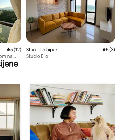
Prosječna ocjena: 5/5, recenzija: 12
5 (12)
Stan – Udaipur
Prosječna ocjena: 
5 (3)
dom na
Studio Elio
ijene
r