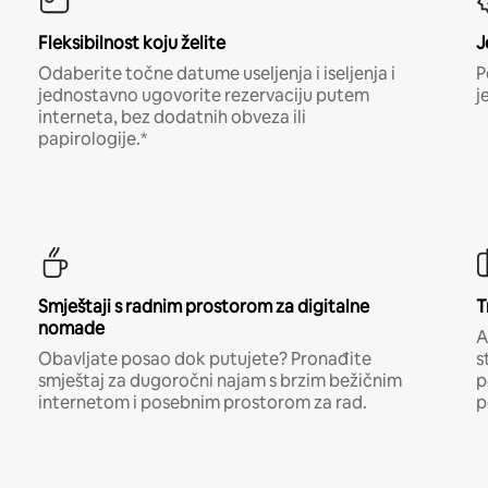
Fleksibilnost koju želite
J
Odaberite točne datume useljenja i iseljenja i
P
jednostavno ugovorite rezervaciju putem
j
interneta, bez dodatnih obveza ili
papirologije.*
Smještaji s radnim prostorom za digitalne
T
nomade
A
Obavljate posao dok putujete? Pronađite
s
smještaj za dugoročni najam s brzim bežičnim
p
internetom i posebnim prostorom za rad.
p