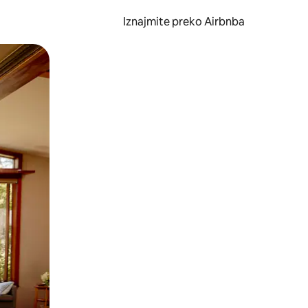
Iznajmite preko Airbnba
li prelaskom prstom po zaslonu.