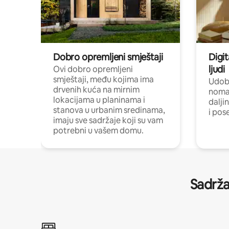
Dobro opremljeni smještaji
Digit
ljudi
Ovi dobro opremljeni
smještaji, među kojima ima
Udobn
drvenih kuća na mirnim
nomad
lokacijama u planinama i
dalji
stanova u urbanim sredinama,
i pos
imaju sve sadržaje koji su vam
potrebni u vašem domu.
Sadrža