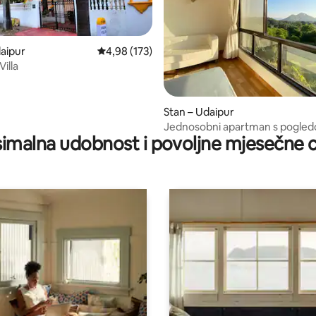
aipur
Prosječna ocjena: 4,98/5, recenzija: 173
4,98 (173)
illa
, recenzija: 155
Stan – Udaipur
Jednosobni apartman s pogle
imalna udobnost i povoljne mjesečne c
brda I Bazen i teretana I Udaipu