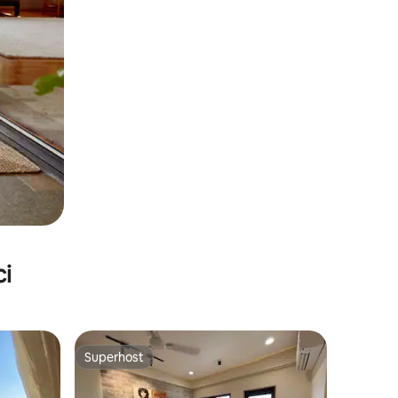
ci
Superhost
Superhost