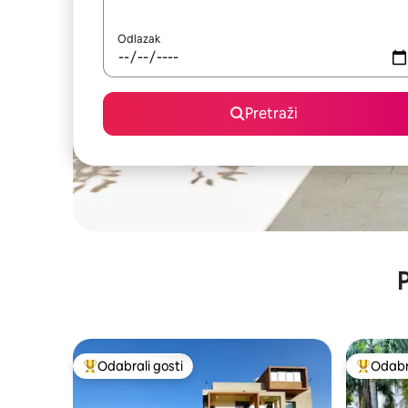
Odlazak
Pretraži
P
Odabrali gosti
Odabra
Među najviše rangiranima s oznakom „Odabrali gosti”
Među naj