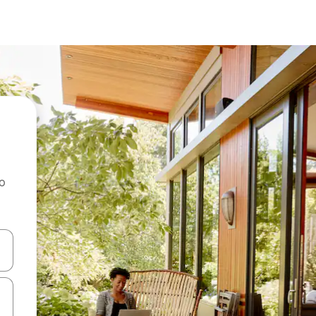
ao
dati koristeći se strelicama prema gore i prema dolje, kao i dodirom i