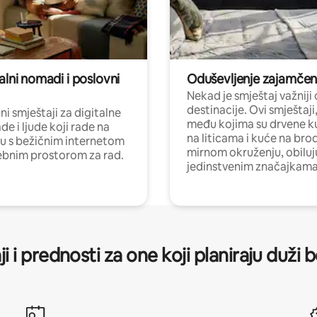
alni nomadi i poslovni
Oduševljenje zajamče
Nekad je smještaj važniji
destinacije. Ovi smještaji
i smještaji za digitalne
među kojima su drvene k
e i ljude koji rade na
na liticama i kuće na bro
nu s bežičnim internetom
mirnom okruženju, obiluj
ebnim prostorom za rad.
jedinstvenim značajkama
ji i prednosti za one koji planiraju duži 