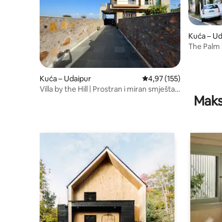
Kuća – Ud
The Palm V
Kuća – Udaipur
Prosječna ocjena: 4,97/5
4,97 (155)
Villa by the Hill | Prostran i miran smještaj
Maks
s 3 spavaće sobe