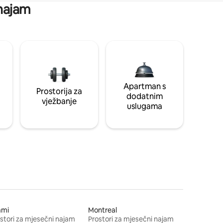
 najam
Apartman s
Prostorija za
dodatnim
vježbanje
uslugama
ami
Montreal
stori za mjesečni najam
Prostori za mjesečni najam