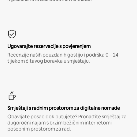
Ugovarajte rezervacije s povjerenjem
Recenzije naših pouzdanih gostiju i podrška 0 – 24
tijekom čitavog boravka u smještaju.
Smještaji s radnim prostorom za digitalne nomade
Obavljate posao dok putujete? Pronađite smještaj za
dugoročni najam s brzim bežičnim internetom i
posebnim prostorom za rad.