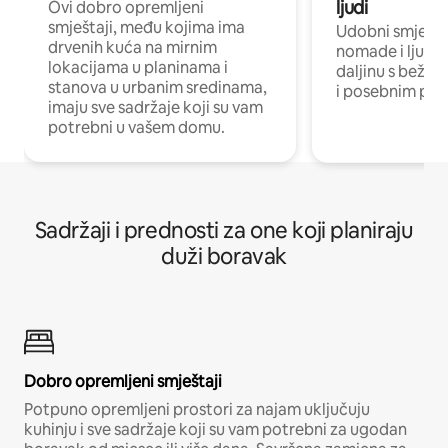
ljudi
Ovi dobro opremljeni
smještaji, među kojima ima
Udobni smještaj
drvenih kuća na mirnim
nomade i ljude 
lokacijama u planinama i
daljinu s bežič
stanova u urbanim sredinama,
i posebnim pro
imaju sve sadržaje koji su vam
potrebni u vašem domu.
Sadržaji i prednosti za one koji planiraju
duži boravak
Dobro opremljeni smještaji
Potpuno opremljeni prostori za najam uključuju
kuhinju i sve sadržaje koji su vam potrebni za ugodan