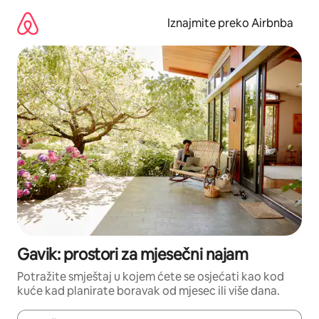
Prijeđi
na
Iznajmite preko Airbnba
sadržaj
Gavik: prostori za mjesečni najam
Potražite smještaj u kojem ćete se osjećati kao kod
kuće kad planirate boravak od mjesec ili više dana.