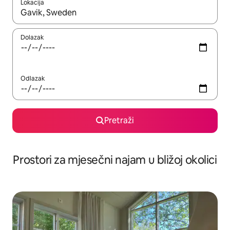
Lokacija
Kada budu dostupni rezultati, moći ćete ih pregledati koristeći
Dolazak
Odlazak
Pretraži
Prostori za mjesečni najam u bližoj okolici