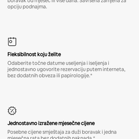
boravak od mjesec ili više dana. Savršena zamjena za
opciju podnajma.
Fleksibilnost koju želite
Odaberite točne datume useljenja i iseljenja i
jednostavno ugovorite rezervaciju putem interneta,
bez dodatnih obveza ili papirologije.*
Jednostavno izražene mjesečne cijene
Posebne cijene smještaja za duži boravak i jedna
mjesečna rata bez dodatnih naknada.*