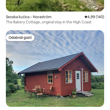
Seoska kućica – Noraström
Prosječna ocjen
4,99 (140)
The Bakery Cottage, original stay in the High Coast
Odabrali gosti
Odabrali gosti