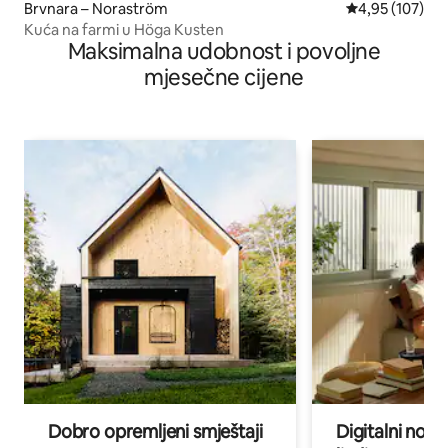
Brvnara – Noraström
Prosječna ocjen
4,95 (107)
Kuća na farmi u Höga Kusten
Maksimalna udobnost i povoljne
mjesečne cijene
Dobro opremljeni smještaji
Digitalni noma