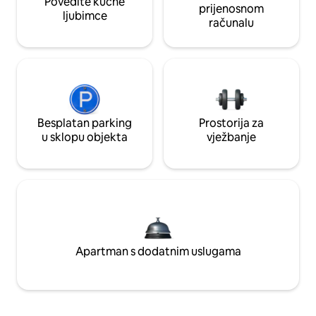
Povedite kućne
prijenosnom
ljubimce
računalu
Besplatan parking
Prostorija za
u sklopu objekta
vježbanje
Apartman s dodatnim uslugama