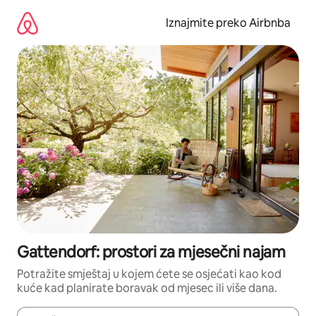
Prijeđi
na
Iznajmite preko Airbnba
sadržaj
Gattendorf: prostori za mjesečni najam
Potražite smještaj u kojem ćete se osjećati kao kod
kuće kad planirate boravak od mjesec ili više dana.