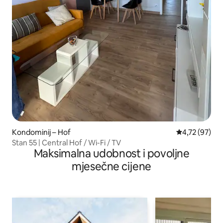
Kondominij – Hof
Prosječna ocje
4,72 (97)
Stan 55 | Central Hof / Wi-Fi / TV
Maksimalna udobnost i povoljne
mjesečne cijene