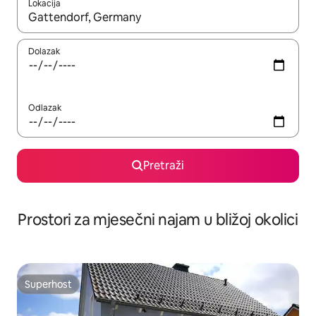
Lokacija
Kada budu dostupni rezultati, moći ćete ih pregledati koristeći
Dolazak
Odlazak
Pretraži
Prostori za mjesečni najam u bližoj okolici
Superhost
Superhost