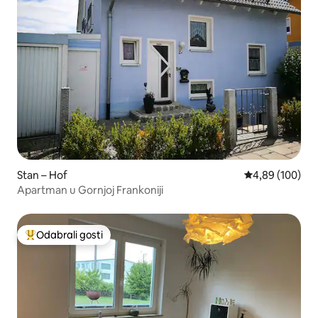
Stan – Hof
Prosječna ocjen
4,89 (100)
Apartman u Gornjoj Frankoniji
Odabrali gosti
Među najviše rangiranima s oznakom „Odabrali gosti”