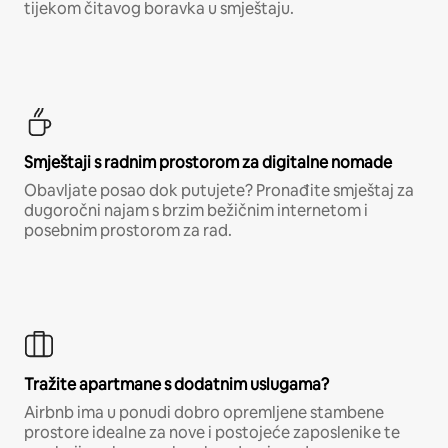
tijekom čitavog boravka u smještaju.
Smještaji s radnim prostorom za digitalne nomade
Obavljate posao dok putujete? Pronađite smještaj za
dugoročni najam s brzim bežičnim internetom i
posebnim prostorom za rad.
Tražite apartmane s dodatnim uslugama?
Airbnb ima u ponudi dobro opremljene stambene
prostore idealne za nove i postojeće zaposlenike te