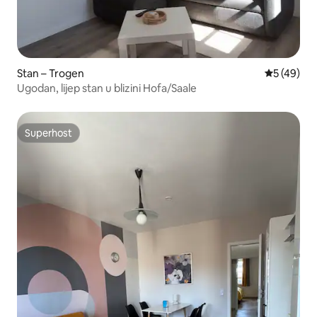
Stan – Trogen
Prosječna o
5 (49)
Ugodan, lijep stan u blizini Hofa/Saale
Superhost
Superhost