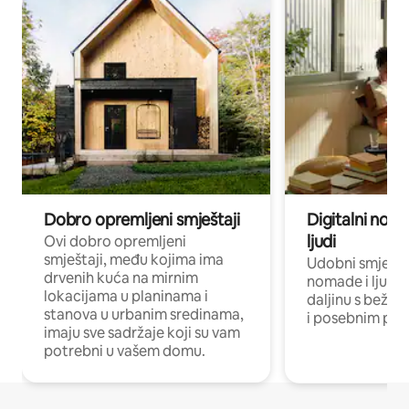
Dobro opremljeni smještaji
Digitalni noma
ljudi
Ovi dobro opremljeni
smještaji, među kojima ima
Udobni smještaj
drvenih kuća na mirnim
nomade i ljude 
lokacijama u planinama i
daljinu s bežič
stanova u urbanim sredinama,
i posebnim pro
imaju sve sadržaje koji su vam
potrebni u vašem domu.