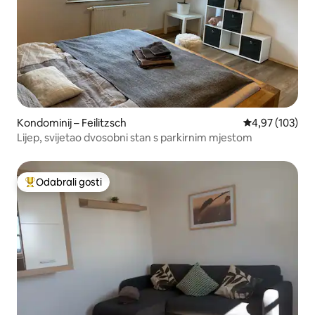
Kondominij – Feilitzsch
Prosječna ocjen
4,97 (103)
Lijep, svijetao dvosobni stan s parkirnim mjestom
Odabrali gosti
Među najviše rangiranima s oznakom „Odabrali gosti”