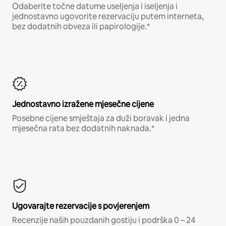
Odaberite točne datume useljenja i iseljenja i
jednostavno ugovorite rezervaciju putem interneta,
bez dodatnih obveza ili papirologije.*
Jednostavno izražene mjesečne cijene
Posebne cijene smještaja za duži boravak i jedna
mjesečna rata bez dodatnih naknada.*
Ugovarajte rezervacije s povjerenjem
Recenzije naših pouzdanih gostiju i podrška 0 – 24