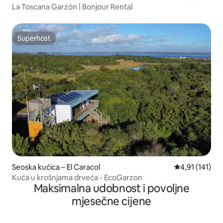
La Toscana Garzón | Bonjour Rental
Superhost
Superhost
Seoska kućica – El Caracol
Prosječna ocje
4,91 (141)
Kuća u krošnjama drveća - EcoGarzon
Maksimalna udobnost i povoljne
mjesečne cijene