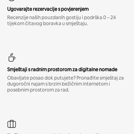
Ugovarajte rezervacije s povjerenjem
Recenzije naših pouzdanih gostiju i podrška 0 – 24
tijekom čitavog boravka u smještaju.
Smještaji s radnim prostorom za digitalne nomade
Obavljate posao dok putujete? Pronađite smještaj za
dugoročni najam s brzim bežičnim internetom i
posebnim prostorom za rad.