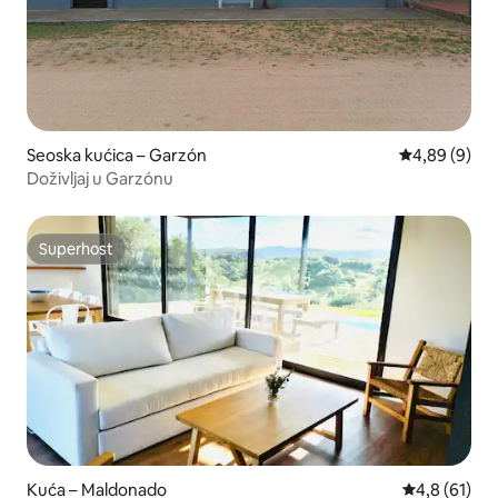
Seoska kućica – Garzón
Prosječna ocj
4,89 (9)
Doživljaj u Garzónu
Superhost
Superhost
Kuća – Maldonado
Prosječna oc
4,8 (61)