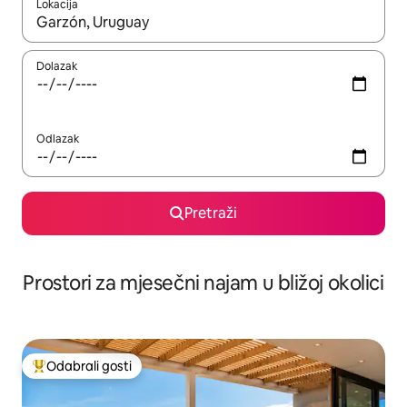
Lokacija
Kada budu dostupni rezultati, moći ćete ih pregledati koristeći
Dolazak
Odlazak
Pretraži
Prostori za mjesečni najam u bližoj okolici
Odabrali gosti
Među najviše rangiranima s oznakom „Odabrali gosti”