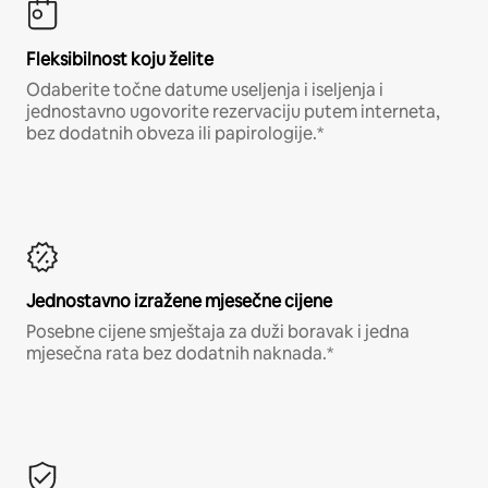
Fleksibilnost koju želite
Odaberite točne datume useljenja i iseljenja i
jednostavno ugovorite rezervaciju putem interneta,
bez dodatnih obveza ili papirologije.*
Jednostavno izražene mjesečne cijene
Posebne cijene smještaja za duži boravak i jedna
mjesečna rata bez dodatnih naknada.*