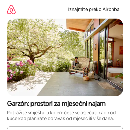
Prijeđi
na
Iznajmite preko Airbnba
sadržaj
Garzón: prostori za mjesečni najam
Potražite smještaj u kojem ćete se osjećati kao kod
kuće kad planirate boravak od mjesec ili više dana.