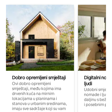
Dobro opremljeni smještaji
Digitalni noma
ljudi
Ovi dobro opremljeni
smještaji, među kojima ima
Udobni smještaj
drvenih kuća na mirnim
nomade i ljude 
lokacijama u planinama i
daljinu s bežič
stanova u urbanim sredinama,
i posebnim pro
imaju sve sadržaje koji su vam