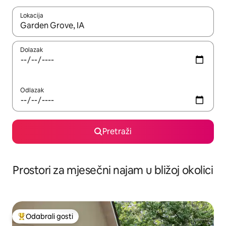
Lokacija
Kada budu dostupni rezultati, moći ćete ih pregledati koristeći
Dolazak
Odlazak
Pretraži
Prostori za mjesečni najam u bližoj okolici
Odabrali gosti
Među najviše rangiranima s oznakom „Odabrali gosti”