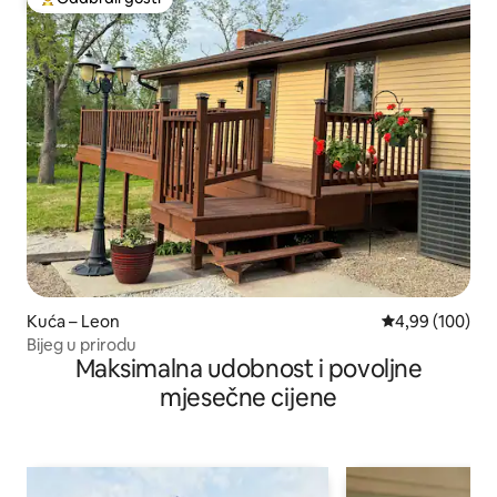
Među najviše rangiranima s oznakom „Odabrali gosti”
Kuća – Leon
Prosječna ocjen
4,99 (100)
Bijeg u prirodu
Maksimalna udobnost i povoljne
mjesečne cijene