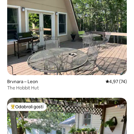
Brvnara – Leon
Prosječna ocje
4,97 (74)
The Hobbit Hut
Odabrali gosti
Među najviše rangiranima s oznakom „Odabrali gosti”