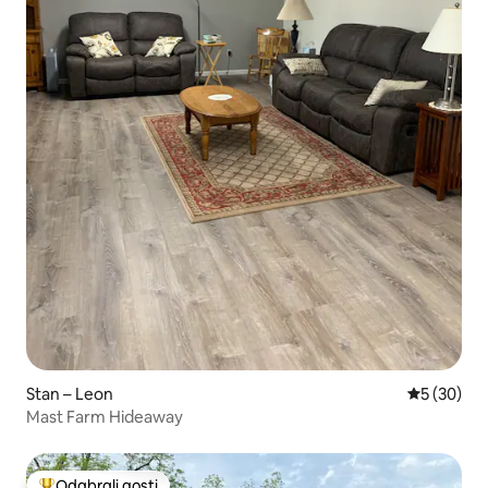
Stan – Leon
Prosječna o
5 (30)
Mast Farm Hideaway
Odabrali gosti