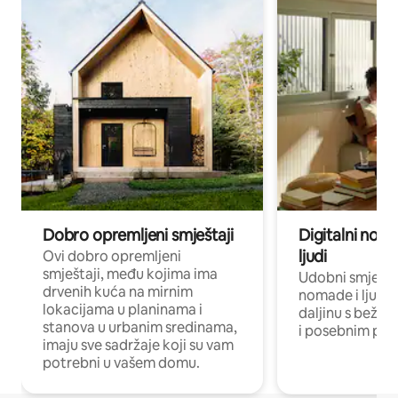
Dobro opremljeni smještaji
Digitalni noma
ljudi
Ovi dobro opremljeni
smještaji, među kojima ima
Udobni smještaj
drvenih kuća na mirnim
nomade i ljude 
lokacijama u planinama i
daljinu s bežič
stanova u urbanim sredinama,
i posebnim pro
imaju sve sadržaje koji su vam
potrebni u vašem domu.