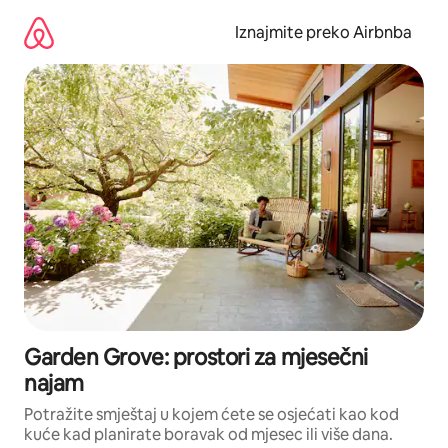
Prijeđi
na
Iznajmite preko Airbnba
sadržaj
Garden Grove: prostori za mjesečni
najam
Potražite smještaj u kojem ćete se osjećati kao kod
kuće kad planirate boravak od mjesec ili više dana.