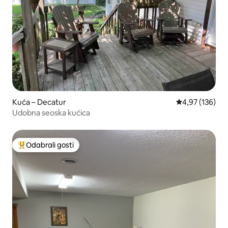
Kuća – Decatur
Prosječna ocjen
4,97 (136)
Udobna seoska kućica
Odabrali gosti
Među najviše rangiranima s oznakom „Odabrali gosti”