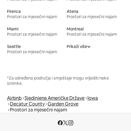
Firenca
Atena
Prostori za mjesečni najam
Prostori za mjesečni najam
Miami
Montreal
Prostori za mjesečni najam
Prostori za mjesečni najam
Seattle
Prikaži više
Prostori za mjesečni najam
*Za određena područja i smještaje mogu vrijediti neke
iznimke.
Airbnb
Sjedinjene Američke Države
Iowa
Decatur County
Garden Grove
Prostori za mjesečni najam