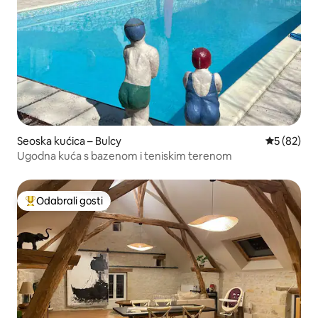
Seoska kućica – Bulcy
Prosječna o
5 (82)
Ugodna kuća s bazenom i teniskim terenom
Odabrali gosti
Među najviše rangiranima s oznakom „Odabrali gosti”