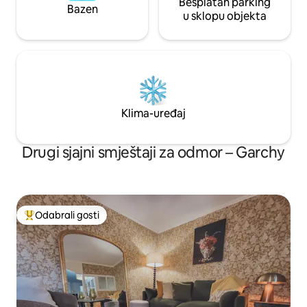
Besplatan parking
Bazen
u sklopu objekta
Klima-uređaj
Drugi sjajni smještaji za odmor – Garchy
Odabrali gosti
Među najviše rangiranima s oznakom „Odabrali gosti”