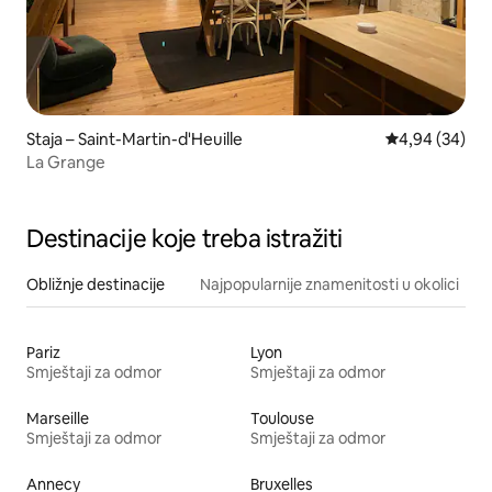
Staja – Saint-Martin-d'Heuille
Prosječna ocje
4,94 (34)
La Grange
Destinacije koje treba istražiti
Obližnje destinacije
Najpopularnije znamenitosti u okolici
Pariz
Lyon
Smještaji za odmor
Smještaji za odmor
Marseille
Toulouse
Smještaji za odmor
Smještaji za odmor
Annecy
Bruxelles