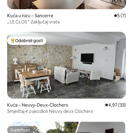
Kuća u nizu – Sancerre
Prosječna
5 (7)
„ LE CLOS ” Zaključaj vrata
Odabrali gosti
Među najviše rangiranima s oznakom „Odabrali gosti”
Kuća – Neuvy-Deux-Clochers
Prosječna ocje
4,97 (33)
Smještaj 4 zvjezdice Neuvy deux Clochers
Superhost
Superhost