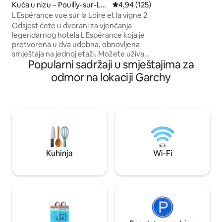
terasu s pogledom 
Kuća u nizu – Pouilly-sur-Loi
Prosječna ocjena: 4,94/5, recenz
4,94 (125)
smještaj nudi brojne
re
L'Espérance vue sur la Loire et la vigne 2
samom srcu grada 
Odsjest ćete u dvorani za vjenčanja
🚙 Besplatno vanjs
legendarnog hotela L'Espérance koja je
🏠 Svijetlo, s vel
pretvorena u dva udobna, obnovljena
smještaja na jednoj etaži. Možete uživati
Popularni sadržaji u smještajima za
u natkrivenoj terasi od 20 m² s pogledom
na vinograde i Loaru, kao i u privatnom
odmor na lokaciji Garchy
dvorištu u kojem možete parkirati svoje
vozilo. Bit ćete samo 200 metara udaljeni
od centra grada i moći ćete uživati u
svim pogodnostima koje nudi ovo
mjesto: pekarnice, ljekarna, banka,
trafika/prodavaonica duhana, trgovina
prehrambenim proizvodima, bar,
restorani, salon za ljepotu i wellness.
Kuhinja
Wi-Fi