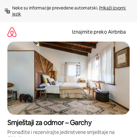
Prijeđi
Neke su informacije prevedene automatski. 
Prikaži izvorni 
na
jezik
sadržaj
Iznajmite preko Airbnba
Smještaji za odmor – Garchy
Pronađite i rezervirajte jedinstvene smještaje na