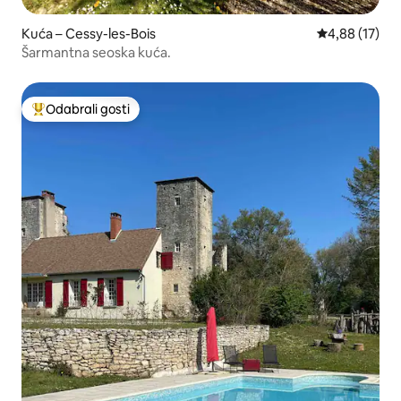
Kuća – Cessy-les-Bois
Prosječna ocje
4,88 (17)
Šarmantna seoska kuća.
Odabrali gosti
Među najviše rangiranima s oznakom „Odabrali gosti”