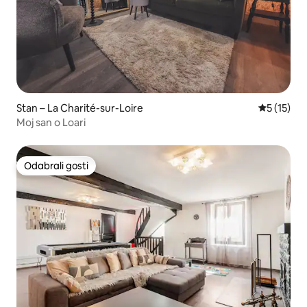
Stan – La Charité-sur-Loire
Prosječna 
5 (15)
Moj san o Loari
Odabrali gosti
Odabrali gosti