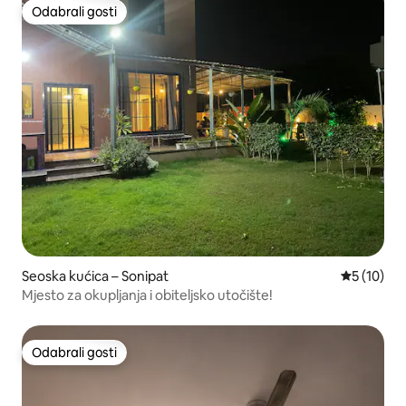
Odabrali gosti
Odabrali gosti
Seoska kućica – Sonipat
Prosječna 
5 (10)
Mjesto za okupljanja i obiteljsko utočište!
Odabrali gosti
Odabrali gosti