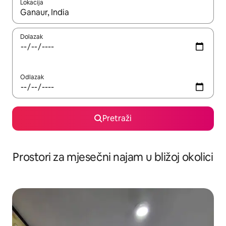
Lokacija
Kada budu dostupni rezultati, moći ćete ih pregledati koristeći
Dolazak
Odlazak
Pretraži
Prostori za mjesečni najam u bližoj okolici