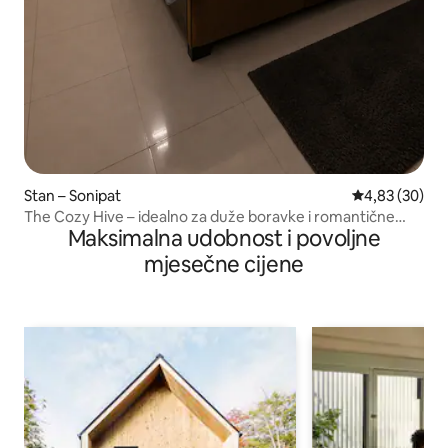
Stan – Sonipat
Prosječna ocje
4,83 (30)
The Cozy Hive – idealno za duže boravke i romantične
Maksimalna udobnost i povoljne
večeri
mjesečne cijene