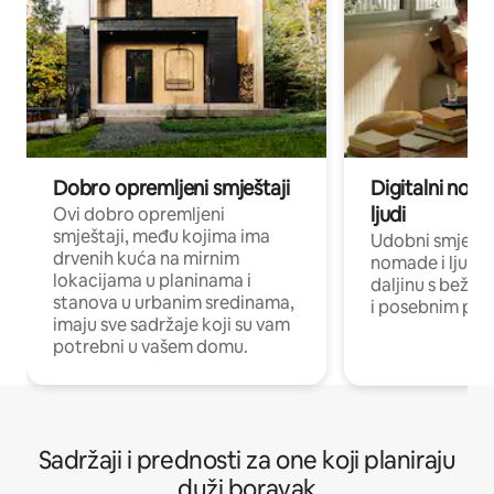
Dobro opremljeni smještaji
Digitalni noma
ljudi
Ovi dobro opremljeni
smještaji, među kojima ima
Udobni smještaj
drvenih kuća na mirnim
nomade i ljude 
lokacijama u planinama i
daljinu s bežič
stanova u urbanim sredinama,
i posebnim pro
imaju sve sadržaje koji su vam
potrebni u vašem domu.
Sadržaji i prednosti za one koji planiraju
duži boravak