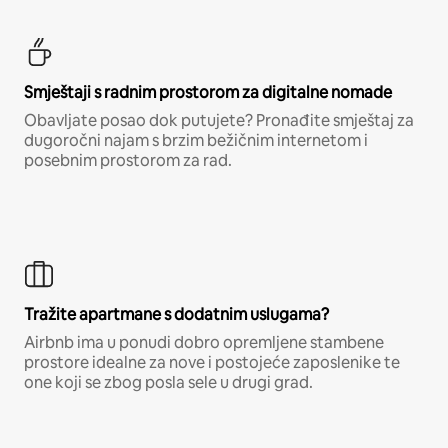
Smještaji s radnim prostorom za digitalne nomade
Obavljate posao dok putujete? Pronađite smještaj za
dugoročni najam s brzim bežičnim internetom i
posebnim prostorom za rad.
Tražite apartmane s dodatnim uslugama?
Airbnb ima u ponudi dobro opremljene stambene
prostore idealne za nove i postojeće zaposlenike te
one koji se zbog posla sele u drugi grad.