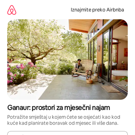
Prijeđi
na
Iznajmite preko Airbnba
sadržaj
Ganaur: prostori za mjesečni najam
Potražite smještaj u kojem ćete se osjećati kao kod
kuće kad planirate boravak od mjesec ili više dana.