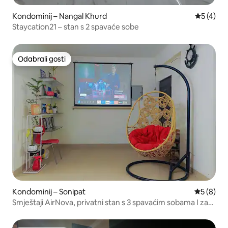
Kondominij – Nangal Khurd
Prosječna
5 (4)
Staycation21 – stan s 2 spavaće sobe
Odabrali gosti
Odabrali gosti
Kondominij – Sonipat
Prosječna
5 (8)
Smještaji AirNova, privatni stan s 3 spavaćim sobama I za
parove, obitelj