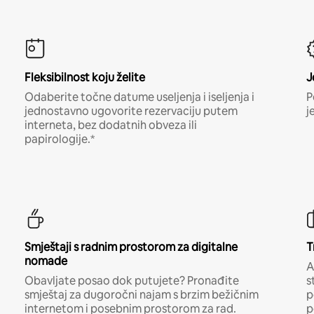
Fleksibilnost koju želite
J
Odaberite točne datume useljenja i iseljenja i
P
jednostavno ugovorite rezervaciju putem
j
interneta, bez dodatnih obveza ili
papirologije.*
Smještaji s radnim prostorom za digitalne
T
nomade
A
Obavljate posao dok putujete? Pronađite
s
smještaj za dugoročni najam s brzim bežičnim
p
internetom i posebnim prostorom za rad.
p