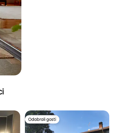
ci
Odabrali gosti
nakom „Odabrali gosti”
Odabrali gosti