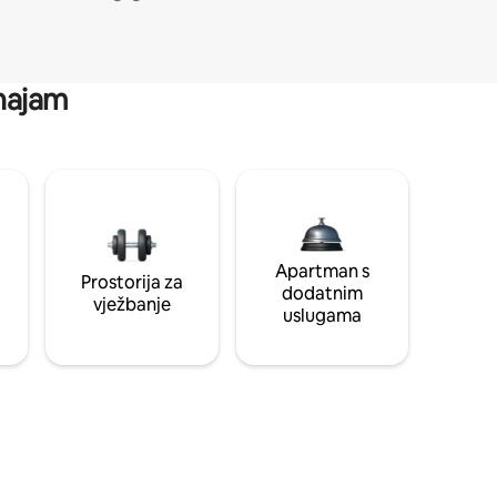
 najam
Apartman s
Prostorija za
dodatnim
vježbanje
uslugama