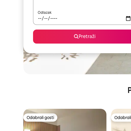
Odlazak
Pretraži
P
Odabrali gosti
Odabrali
Odabrali gosti
Odabrali