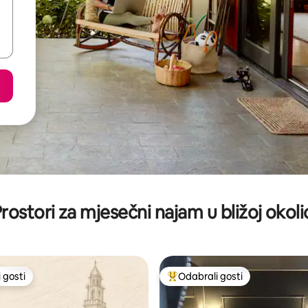
rostori za mjesečni najam u bližoj okoli
 gosti
Odabrali gosti
 gosti
Među najviše rangiranima s oz