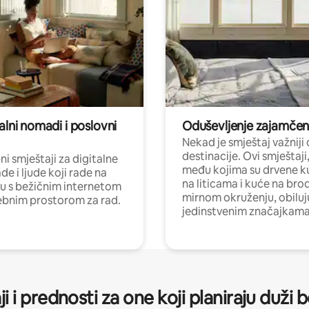
alni nomadi i poslovni
Oduševljenje zajamče
Nekad je smještaj važniji
destinacije. Ovi smještaji
i smještaji za digitalne
među kojima su drvene k
e i ljude koji rade na
na liticama i kuće na bro
nu s bežičnim internetom
mirnom okruženju, obiluj
ebnim prostorom za rad.
jedinstvenim značajkama
ji i prednosti za one koji planiraju duži 