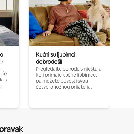
no
Kućni su ljubimci
dobrodošli
 od
,
Pregledajte ponudu smještaja
uće
koji primaju kućne ljubimce,
du u
pa možete povesti svog
u
četveronožnog prijatelja.
.
boravak