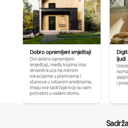
Dobro opremljeni smještaji
Digit
ljudi
Ovi dobro opremljeni
smještaji, među kojima ima
Udobn
drvenih kuća na mirnim
nomad
lokacijama u planinama i
dalji
stanova u urbanim sredinama,
i pos
imaju sve sadržaje koji su vam
potrebni u vašem domu.
Sadrža