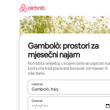
Prijeđi
na
sadržaj
Gambolò: prostori za
mjesečni najam
Potražite smještaj u kojem ćete se osjećati k
kod kuće kad planirate boravak od mjesec ili
više dana.
Lokacija
Kada budu dostupni rezultati, moći ćete ih pregle
Dolazak