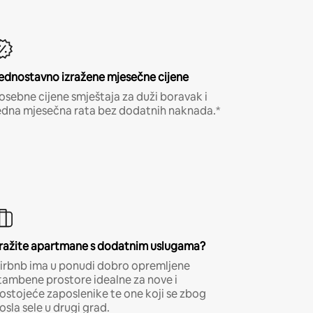
ednostavno izražene mjesečne cijene
osebne cijene smještaja za duži boravak i
edna mjesečna rata bez dodatnih naknada.*
ražite apartmane s dodatnim uslugama?
irbnb ima u ponudi dobro opremljene
tambene prostore idealne za nove i
ostojeće zaposlenike te one koji se zbog
osla sele u drugi grad.