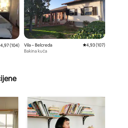
Vila – Belcreda
Prosječna ocjena: 4,93/
4,93 (107)
rosječna ocjena: 4,97/5, recenzija: 104
4,97 (104)
Bakina kuća
ijene