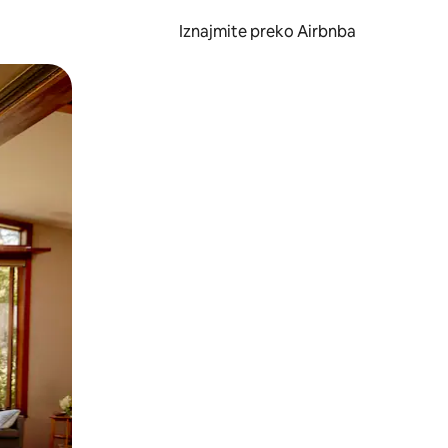
Iznajmite preko Airbnba
li prelaskom prstom po zaslonu.