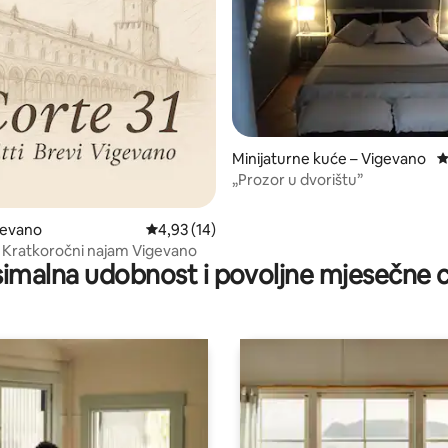
5, recenzija: 12
Minijaturne kuće – Vigevano
P
„Prozor u dvorištu”
gevano
Prosječna ocjena: 4,93/5, recenzija: 14
4,93 (14)
- Kratkoročni najam Vigevano
imalna udobnost i povoljne mjesečne c