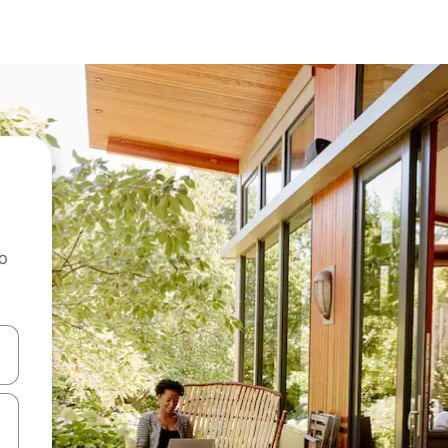
ao
dati koristeći se strelicama prema gore i prema dolje, kao i dodirom i