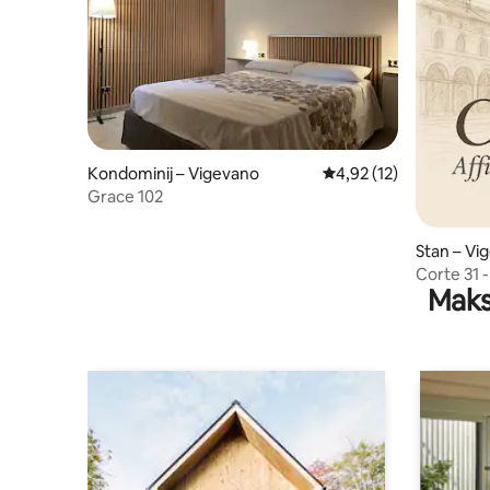
Kondominij – Vigevano
Prosječna ocjena: 4,92/
4,92 (12)
Grace 102
Stan – Vi
Corte 31 
Maks