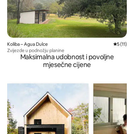
Koliba – Agua Dulce
Prosječna 
5 (11)
Zvijezde u podnožju planine
Maksimalna udobnost i povoljne
mjesečne cijene