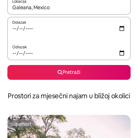
Lokacija
Kada budu dostupni rezultati, moći ćete ih pregledati koristeći
Dolazak
Odlazak
Pretraži
Prostori za mjesečni najam u bližoj okolici
Superhost
Superhost