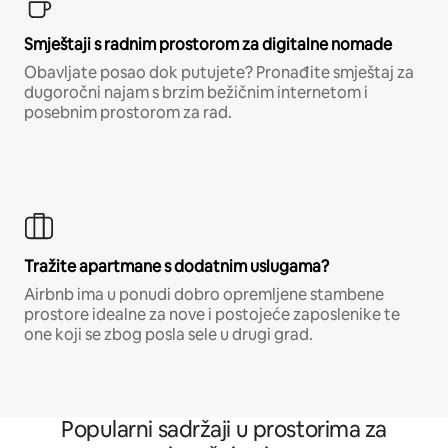
Smještaji s radnim prostorom za digitalne nomade
Obavljate posao dok putujete? Pronađite smještaj za
dugoročni najam s brzim bežičnim internetom i
posebnim prostorom za rad.
Tražite apartmane s dodatnim uslugama?
Airbnb ima u ponudi dobro opremljene stambene
prostore idealne za nove i postojeće zaposlenike te
one koji se zbog posla sele u drugi grad.
Popularni sadržaji u prostorima za