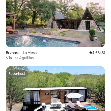
Brvnara – La Mesa
Prosječna ocj
4,63 (8)
Vila Las Aguilillas
Superhost
Superhost