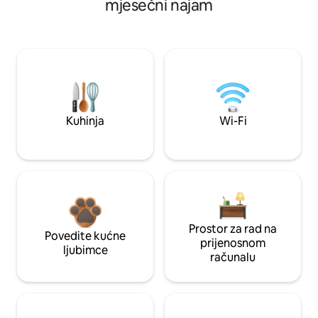
mjesečni najam
Kuhinja
Wi-Fi
Prostor za rad na
Povedite kućne
prijenosnom
ljubimce
računalu