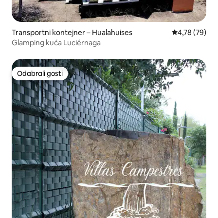
Transportni kontejner – Hualahuises
Prosječna ocje
4,78 (79)
Glamping kuća Luciérnaga
Odabrali gosti
Odabrali gosti