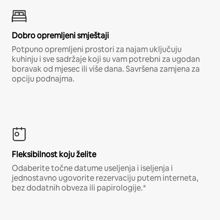
Dobro opremljeni smještaji
Potpuno opremljeni prostori za najam uključuju
kuhinju i sve sadržaje koji su vam potrebni za ugodan
boravak od mjesec ili više dana. Savršena zamjena za
opciju podnajma.
Fleksibilnost koju želite
Odaberite točne datume useljenja i iseljenja i
jednostavno ugovorite rezervaciju putem interneta,
bez dodatnih obveza ili papirologije.*