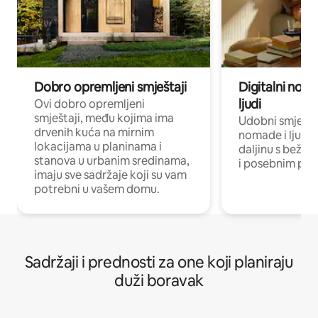
Dobro opremljeni smještaji
Digitalni noma
ljudi
Ovi dobro opremljeni
smještaji, među kojima ima
Udobni smještaj
drvenih kuća na mirnim
nomade i ljude 
lokacijama u planinama i
daljinu s bežič
stanova u urbanim sredinama,
i posebnim pro
imaju sve sadržaje koji su vam
potrebni u vašem domu.
Sadržaji i prednosti za one koji planiraju
duži boravak