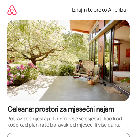
Prijeđi
na
Iznajmite preko Airbnba
sadržaj
Galeana: prostori za mjesečni najam
Potražite smještaj u kojem ćete se osjećati kao kod
kuće kad planirate boravak od mjesec ili više dana.