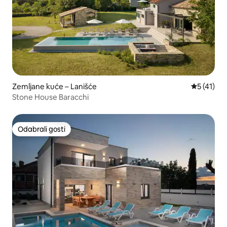
Zemljane kuće – Lanišće
Prosječna 
5 (41)
Stone House Baracchi
Odabrali gosti
Odabrali gosti