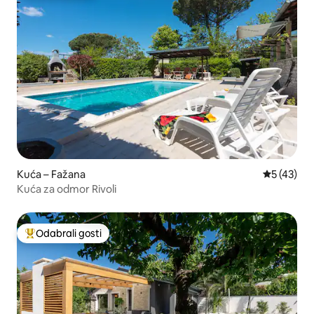
Kuća – Fažana
Prosječna 
5 (43)
Kuća za odmor Rivoli
Odabrali gosti
Među najviše rangiranima s oznakom „Odabrali gosti”