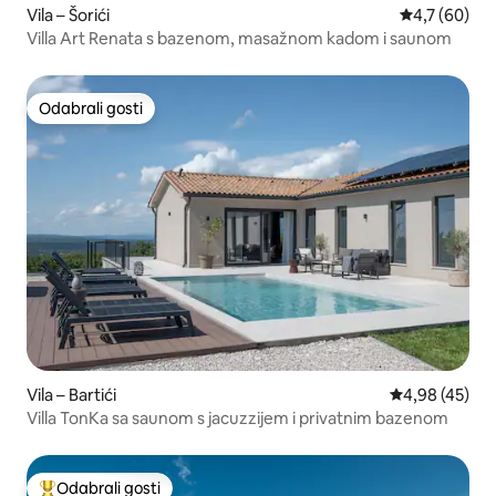
Vila – Šorići
Prosječna ocj
4,7 (60)
Villa Art Renata s bazenom, masažnom kadom i saunom
Odabrali gosti
Odabrali gosti
Vila – Bartići
Prosječna ocje
4,98 (45)
Villa TonKa sa saunom s jacuzzijem i privatnim bazenom
Odabrali gosti