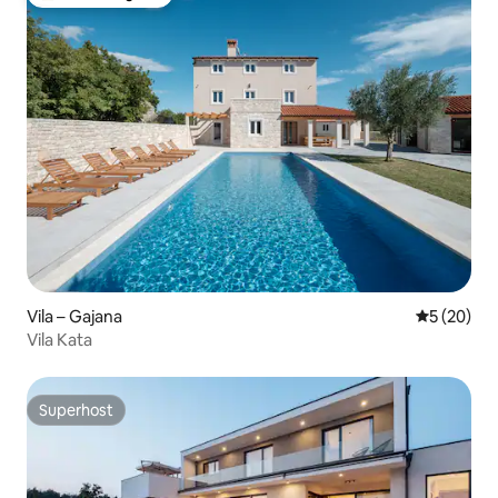
Među najviše rangiranima s oznakom „Odabrali gosti”
Vila – Gajana
Prosječna o
5 (20)
Vila Kata
Superhost
Superhost