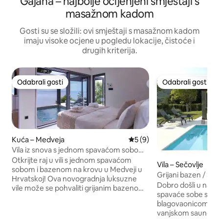
Gajana – najbolje ocijenjeni smještaji s
masažnom kadom
Gosti su se složili: ovi smještaji s masažnom kadom
imaju visoke ocjene u pogledu lokacije, čistoće i
drugih kriterija.
Odabrali gosti
Odabrali gosti
Odabrali gosti
Odabrali gosti
Kuća – Medveja
Prosječna ocjena: 5/5, rece
5 (9)
Vila iz snova s jednom spavaćom sobom:
grijani bazen, masažna kada i sauna!
Otkrijte raj u vili s jednom spavaćom
Vila – Sečovlje
sobom i bazenom na krovu u Medveji u
Grijani bazen / SP
Hrvatskoj! Ova novogradnja luksuzne
sobe – Villa Olive
Dobro došli u našu
vile može se pohvaliti grijanim bazenom
spavaće sobe s gr
s pogledom na more koji oduzima dah.
blagovaonicom na 
Opustite se u masažnoj kadi, sauni i
vanjskom saunom
uživajte u roštiljanju na prostranoj terasi.