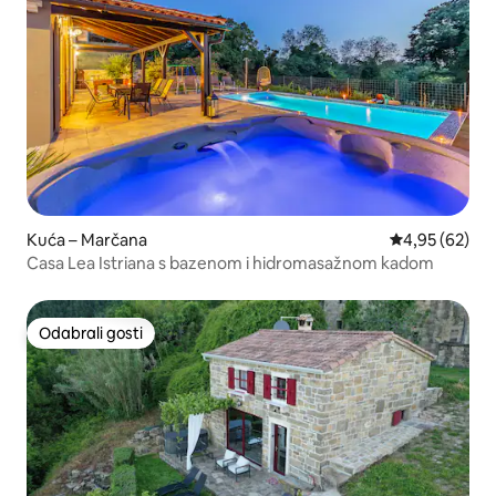
Kuća – Marčana
Prosječna ocje
4,95 (62)
Casa Lea Istriana s bazenom i hidromasažnom kadom
Odabrali gosti
Odabrali gosti