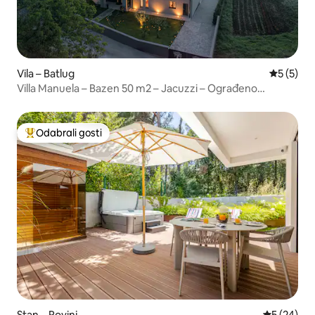
Vila – Batlug
Prosječna
5 (5)
Villa Manuela – Bazen 50 m2 – Jacuzzi – Ograđeno
dvorište 1500 m2
Odabrali gosti
Među najviše rangiranima s oznakom „Odabrali gosti”
Stan – Rovinj
Prosječna o
5 (24)