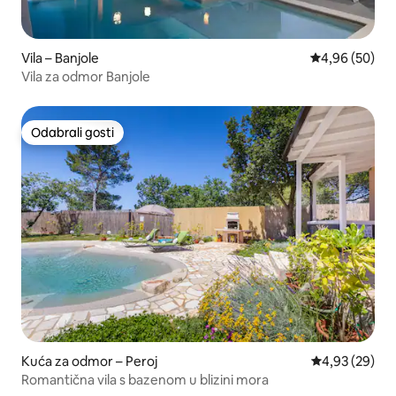
Vila – Banjole
Prosječna ocje
4,96 (50)
Vila za odmor Banjole
Odabrali gosti
Odabrali gosti
Kuća za odmor – Peroj
Prosječna ocje
4,93 (29)
Romantična vila s bazenom u blizini mora