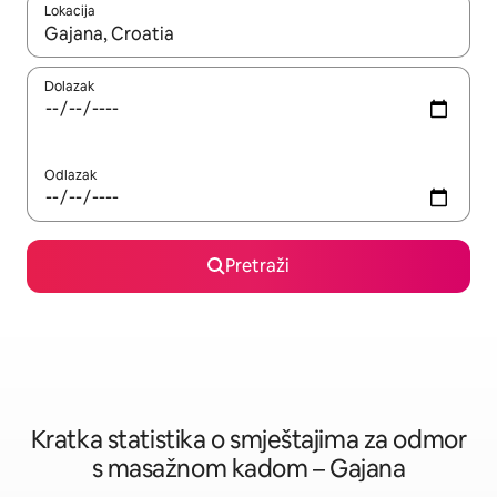
Lokacija
Kada budu dostupni rezultati, moći ćete ih pregledati koristeći
Dolazak
Odlazak
Pretraži
Kratka statistika o smještajima za odmor
s masažnom kadom – Gajana