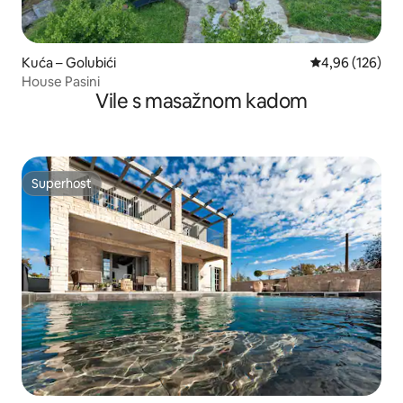
Kuća – Golubići
Prosječna ocjen
4,96 (126)
House Pasini
Vile s masažnom kadom
Superhost
Superhost