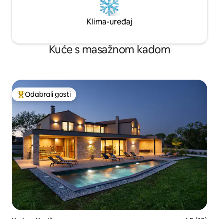
Klima-uređaj
Kuće s masažnom kadom
Odabrali gosti
Među najviše rangiranima s oznakom „Odabrali gosti”