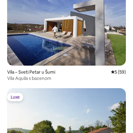
Vila – Sveti Petar u Šumi
Prosječna o
5 (59)
Vila Aquila s bazenom
Luxe
Luxe