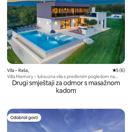
Vila – Raša,
Prosječna
5 (6)
Villa Memory – luksuzna vila s predivnim pogledom na
Drugi smještaji za odmor s masažnom
more
kadom
Odabrali gosti
Odabrali gosti