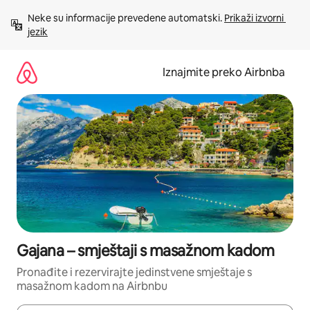
Prijeđi
Neke su informacije prevedene automatski. 
Prikaži izvorni 
na
jezik
sadržaj
Iznajmite preko Airbnba
Gajana – smještaji s masažnom kadom
Pronađite i rezervirajte jedinstvene smještaje s
masažnom kadom na Airbnbu