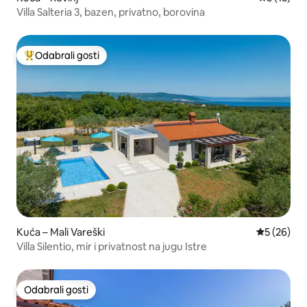
Villa Salteria 3, bazen, privatno, borovina
Odabrali gosti
Među najviše rangiranima s oznakom „Odabrali gosti”
Kuća – Mali Vareški
Prosječna o
5 (26)
Villa Silentio, mir i privatnost na jugu Istre
Odabrali gosti
Odabrali gosti