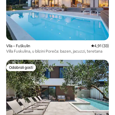
Vila – Fuškulin
Prosječna ocje
4,91 (33)
Villa Fuskulina, u blizini Poreča: bazen, jacuzzi, teretana
Odabrali gosti
Odabrali gosti