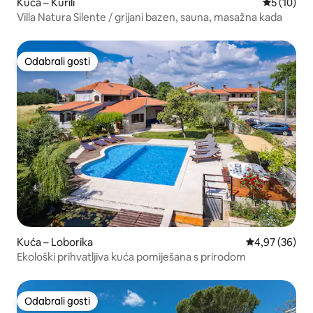
Kuća – Kurili
Prosječna 
5 (10)
Villa Natura Silente / grijani bazen, sauna, masažna kada
Odabrali gosti
Odabrali gosti
Kuća – Loborika
Prosječna ocje
4,97 (36)
Ekološki prihvatljiva kuća pomiješana s prirodom
Odabrali gosti
Odabrali gosti