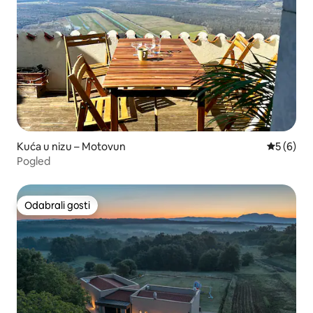
Kuća u nizu – Motovun
Prosječna
5 (6)
Pogled
Odabrali gosti
Odabrali gosti