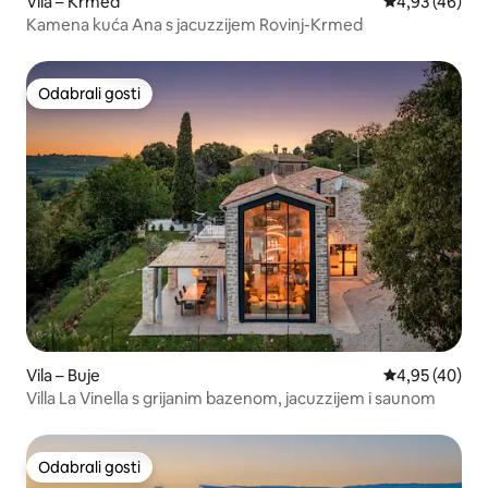
Vila – Krmed
Prosječna ocje
4,93 (46)
Kamena kuća Ana s jacuzzijem Rovinj-Krmed
Odabrali gosti
Odabrali gosti
Vila – Buje
Prosječna ocje
4,95 (40)
Villa La Vinella s grijanim bazenom, jacuzzijem i saunom
Odabrali gosti
Odabrali gosti