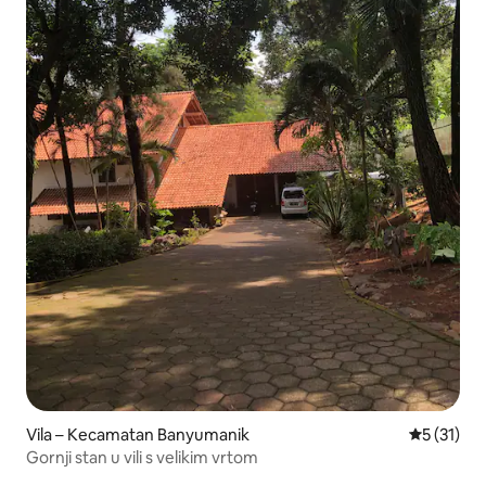
Vila – Kecamatan Banyumanik
Prosječna 
5 (31)
Gornji stan u vili s velikim vrtom