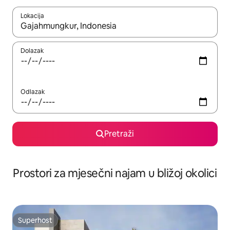
Lokacija
Kada budu dostupni rezultati, moći ćete ih pregledati koristeći
Dolazak
Odlazak
Pretraži
Prostori za mjesečni najam u bližoj okolici
Superhost
Superhost