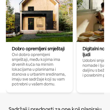
Dobro opremljeni smještaji
Digitalni noma
ljudi
Ovi dobro opremljeni
smještaji, među kojima ima
Udobni smještaj
drvenih kuća na mirnim
nomade i ljude 
lokacijama u planinama i
daljinu s bežič
stanova u urbanim sredinama,
i posebnim pro
imaju sve sadržaje koji su vam
potrebni u vašem domu.
Sadržaji i prednosti za one koji planiraju