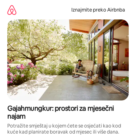
Prijeđi
na
Iznajmite preko Airbnba
sadržaj
Gajahmungkur: prostori za mjesečni
najam
Potražite smještaj u kojem ćete se osjećati kao kod
kuće kad planirate boravak od mjesec ili više dana.