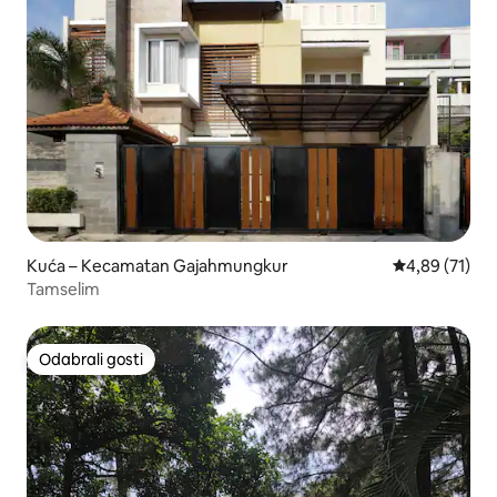
Kuća – Kecamatan Gajahmungkur
Prosječna ocje
4,89 (71)
Tamselim
Odabrali gosti
Odabrali gosti