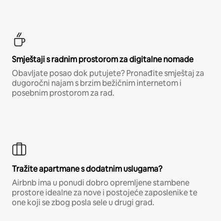
Smještaji s radnim prostorom za digitalne nomade
Obavljate posao dok putujete? Pronađite smještaj za
dugoročni najam s brzim bežičnim internetom i
posebnim prostorom za rad.
Tražite apartmane s dodatnim uslugama?
Airbnb ima u ponudi dobro opremljene stambene
prostore idealne za nove i postojeće zaposlenike te
one koji se zbog posla sele u drugi grad.