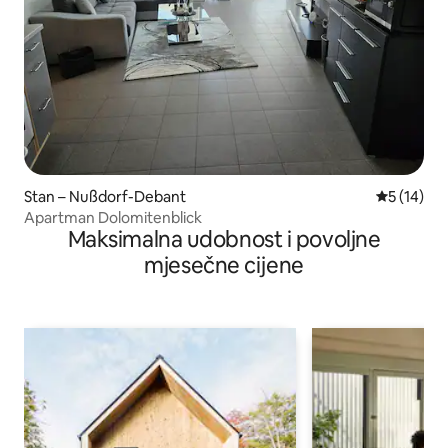
Stan – Nußdorf-Debant
Prosječna 
5 (14)
Apartman Dolomitenblick
Maksimalna udobnost i povoljne
mjesečne cijene