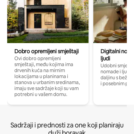
Dobro opremljeni smještaji
Digitalni noma
ljudi
Ovi dobro opremljeni
smještaji, među kojima ima
Udobni smještaj
drvenih kuća na mirnim
nomade i ljude 
lokacijama u planinama i
daljinu s bežič
stanova u urbanim sredinama,
i posebnim pro
imaju sve sadržaje koji su vam
potrebni u vašem domu.
Sadržaji i prednosti za one koji planiraju
duži boravak