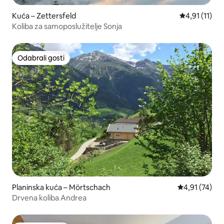
Kuća – Zettersfeld
Prosječna ocj
4,91 (11)
Koliba za samoposlužitelje Sonja
Odabrali gosti
Odabrali gosti
Planinska kuća – Mörtschach
Prosječna ocje
4,91 (74)
Drvena koliba Andrea