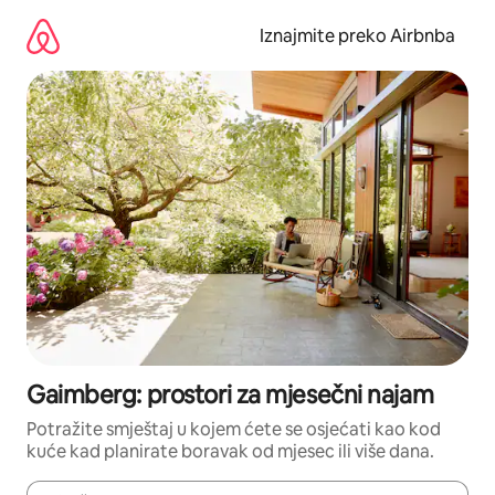
Prijeđi
na
Iznajmite preko Airbnba
sadržaj
Gaimberg: prostori za mjesečni najam
Potražite smještaj u kojem ćete se osjećati kao kod
kuće kad planirate boravak od mjesec ili više dana.