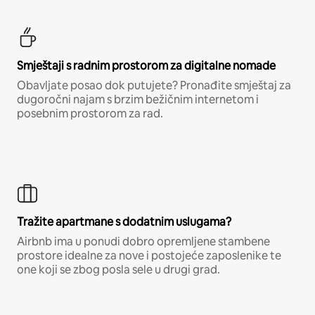
Smještaji s radnim prostorom za digitalne nomade
Obavljate posao dok putujete? Pronađite smještaj za
dugoročni najam s brzim bežičnim internetom i
posebnim prostorom za rad.
Tražite apartmane s dodatnim uslugama?
Airbnb ima u ponudi dobro opremljene stambene
prostore idealne za nove i postojeće zaposlenike te
one koji se zbog posla sele u drugi grad.