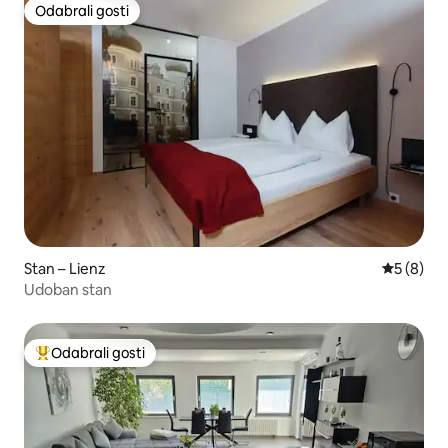
Odabrali gosti
Odabrali gosti
Stan – Lienz
Prosječna
5 (8)
Udoban stan
Odabrali gosti
Među najviše rangiranima s oznakom „Odabrali gosti”