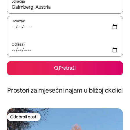
Lokacija
Kada budu dostupni rezultati, moći ćete ih pregledati koristeći
Dolazak
Odlazak
Pretraži
Prostori za mjesečni najam u bližoj okolici
Odabrali gosti
Odabrali gosti