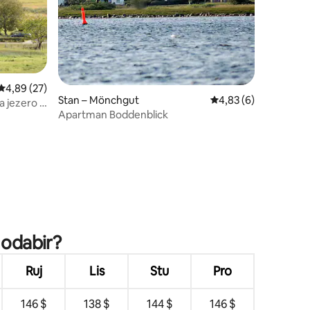
Prosječna ocjena: 4,89/5, recenzija: 27
4,89 (27)
Stan – Mönchgut
Prosječna ocjena: 4,8
4,83 (6)
 jezero i
Apartman Boddenblick
 odabir?
Ruj
Lis
Stu
Pro
146 $
138 $
144 $
146 $