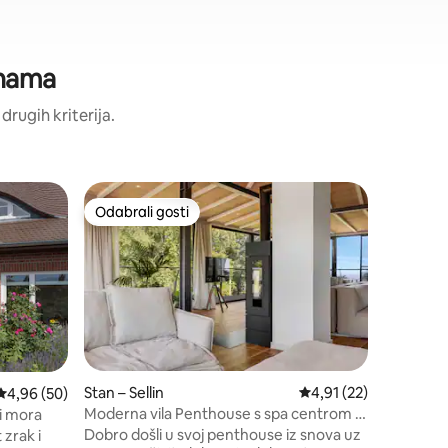
enama
 drugih kriterija.
Kuća – 
Odabrali gosti
Odabr
nakom „Odabrali gosti”
Odabrali gosti
Među na
Ugodna, 
kuća
Oni koji 
vrlo ugod
Skandinav
pogled može vid
nudi oko
za 6 osob
boravak/
spavaće 
Stan – Sellin
Prosječna ocjena: 4,91
4,91 (22)
Prosječna ocjena: 4,96/5, recenzija: 50
4,96 (50)
tuš kabin
Moderna vila Penthouse s spa centrom i
ni mora
raspolagan
pogledom na ocean
Dobro došli u svoj penthouse iz snova uz
 zrak i
Pronađit