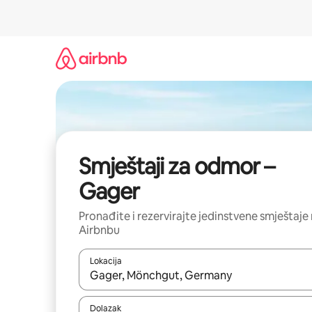
Prijeđi
na
sadržaj
Smještaji za odmor –
Gager
Pronađite i rezervirajte jedinstvene smještaje
Airbnbu
Lokacija
Kada budu dostupni rezultati, moći ćete ih pregle
Dolazak