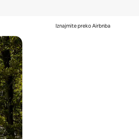
Iznajmite preko Airbnba
li prelaskom prstom po zaslonu.