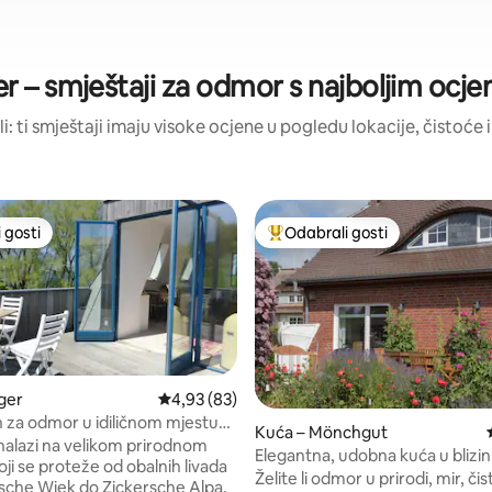
r – smještaji za odmor s najboljim ocj
li: ti smještaji imaju visoke ocjene u pogledu lokacije, čistoće i
 gosti
Odabrali gosti
 gosti
Među najviše rangiranima s oz
ger
Prosječna ocjena: 4,93/5, recenzija: 83
4,93 (83)
za odmor u idiličnom mjestu
/5, recenzija: 8
Kuća – Mönchgut
čista priroda
 nalazi na velikom prirodnom
Elegantna, udobna kuća u blizi
ji se proteže od obalnih livada
Želite li odmor u prirodi, mir, čist
che Wiek do Zickersche Alpa.