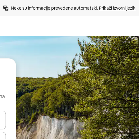
Neke su informacije prevedene automatski. 
Prikaži izvorni jezik
 na
dati koristeći se strelicama prema gore i prema dolje, kao i dodirom i