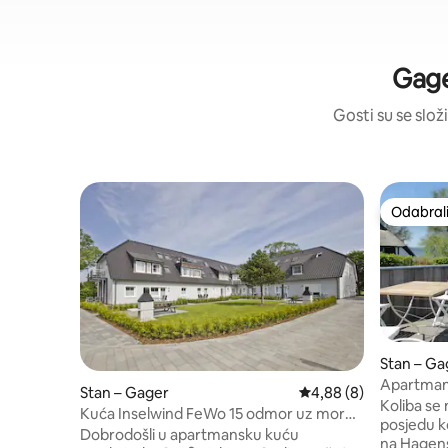
Gage
Gosti su se složi
Odabrali
Odabrali
Stan – Ga
Apartman 
Stan – Gager
Prosječna ocjena: 4,88
4,88 (8)
uz vodu – 
Koliba se
Kuća Inselwind FeWo 15 odmor uz more:
posjedu ko
balkon, vrt
Dobrodošli u apartmansku kuću
na Hagens