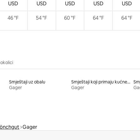
USD
USD
USD
USD
USD
46 °F
54 °F
60 °F
64 °F
64 °F
okolici
Smještaji uz obalu
Smještaji koji primaju kućne ljubimce
Smj
Gager
Gager
Ga
önchgut
Gager