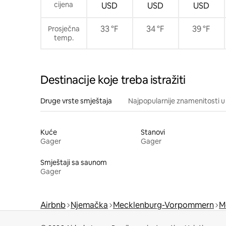
cijena
USD
USD
USD
besplatni Wi-Fi, DG s klima uređajem
NAPOMENA: imajte na umu da ovaj
objekt ima dodatne troškove na licu
33 °F
34 °F
39 °F
Prosječna
mjesta. Pročitajte kućni red u oglasu. Ako
temp.
imate pitanja, slobodno nam se obratite.
Destinacije koje treba istražiti
Druge vrste smještaja
Najpopularnije znamenitosti u 
Kuće
Stanovi
Gager
Gager
Smještaji sa saunom
Gager
Airbnb
Njemačka
Mecklenburg-Vorpommern
M