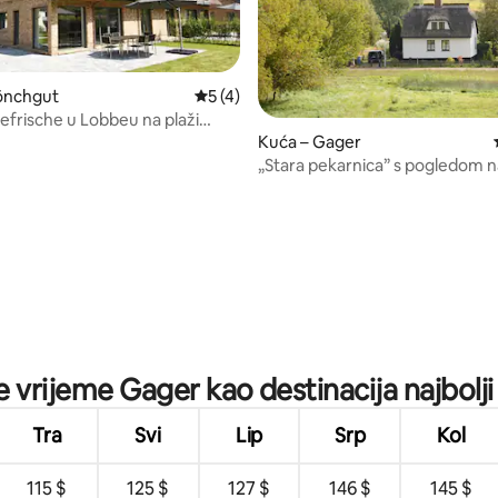
önchgut
Prosječna ocjena: 5/5, recenzija: 4
5 (4)
eefrische u Lobbeu na plaži
 mora
Kuća – Gager
„Stara pekarnica” s pogledom na
slamnatim krovom
5, recenzija: 24
je vrijeme Gager kao destinacija najbolji
Tra
Svi
Lip
Srp
Kol
115 $
125 $
127 $
146 $
145 $