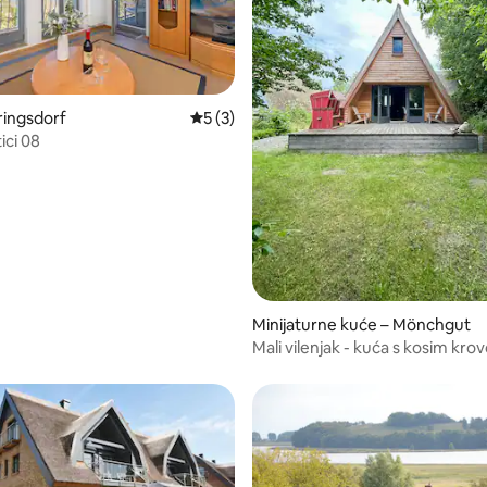
ringsdorf
Prosječna ocjena: 5/5, recenzija: 3
5 (3)
ici 08
5, recenzija: 16
Minijaturne kuće – Mönchgut
Mali vilenjak - kuća s kosim kr