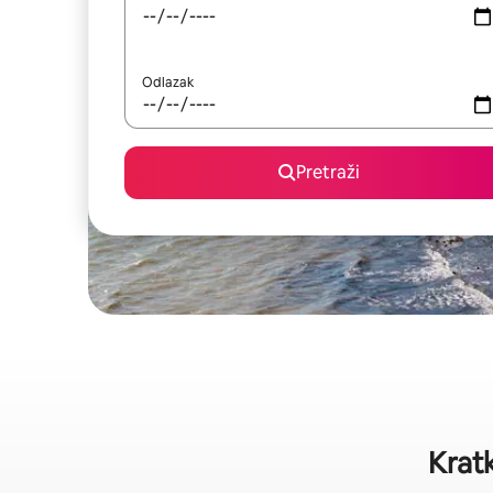
Odlazak
Pretraži
Krat