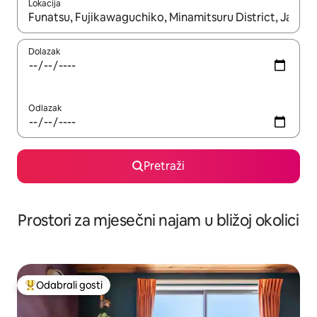
Lokacija
Kada budu dostupni rezultati, moći ćete ih pregledati koristeći
Dolazak
Odlazak
Pretraži
Prostori za mjesečni najam u bližoj okolici
Odabrali gosti
Među najviše rangiranima s oznakom „Odabrali gosti”