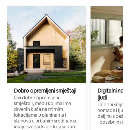
Dobro opremljeni smještaji
Digitalni noma
ljudi
Ovi dobro opremljeni
smještaji, među kojima ima
Udobni smještaj
drvenih kuća na mirnim
nomade i ljude 
lokacijama u planinama i
daljinu s bežič
stanova u urbanim sredinama,
i posebnim pro
imaju sve sadržaje koji su vam