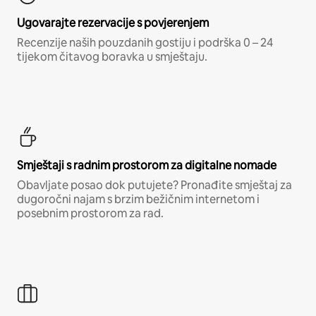
Ugovarajte rezervacije s povjerenjem
Recenzije naših pouzdanih gostiju i podrška 0 – 24
tijekom čitavog boravka u smještaju.
Smještaji s radnim prostorom za digitalne nomade
Obavljate posao dok putujete? Pronađite smještaj za
dugoročni najam s brzim bežičnim internetom i
posebnim prostorom za rad.