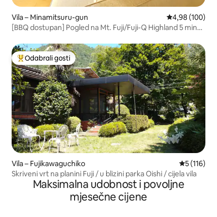
Vila – Minamitsuru-gun
Prosječna ocjen
4,98 (100)
[BBQ dostupan] Pogled na Mt. Fuji/Fuji-Q Highland 5 min
hoda/Privatna novogradnja # 3/Projektor/Terasa
Odabrali gosti
Među najviše rangiranima s oznakom „Odabrali gosti”
Vila – Fujikawaguchiko
Prosječna o
5 (116)
Skriveni vrt na planini Fuji / u blizini parka Oishi / cijela vila
Maksimalna udobnost i povoljne
mjesečne cijene