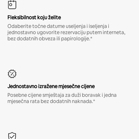
Fleksibilnost koju želite
Odaberite točne datume useljenja i iseljenja i
jednostavno ugovorite rezervaciju putem interneta,
bez dodatnih obveza ili papirologije.*
Jednostavno izražene mjesečne cijene
Posebne cijene smještaja za duži boravak i jedna
mjesečna rata bez dodatnih naknada.*