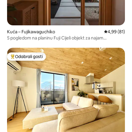
Kuća – Fujikawaguchiko
Prosječna ocje
4,99 (81)
S pogledom na planinu Fuji Cijeli objekt za najam
„Tsukiyomi” | Prostor za luksuzan boravak koji spaja
moderno i japansko | Do parka uz jezero U pješačkoj
udaljenosti
Odabrali gosti
Među najviše rangiranima s oznakom „Odabrali gosti”