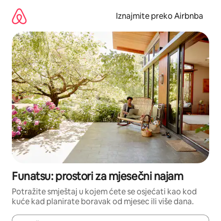
Prijeđi
na
Iznajmite preko Airbnba
sadržaj
Funatsu: prostori za mjesečni najam
Potražite smještaj u kojem ćete se osjećati kao kod
kuće kad planirate boravak od mjesec ili više dana.