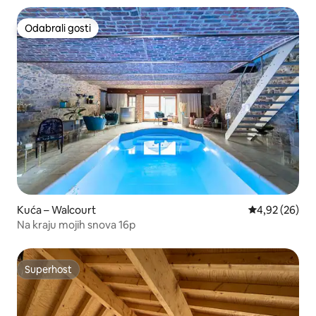
Odabrali gosti
Odabrali gosti
Kuća – Walcourt
Prosječna ocje
4,92 (26)
Na kraju mojih snova 16p
Superhost
Superhost