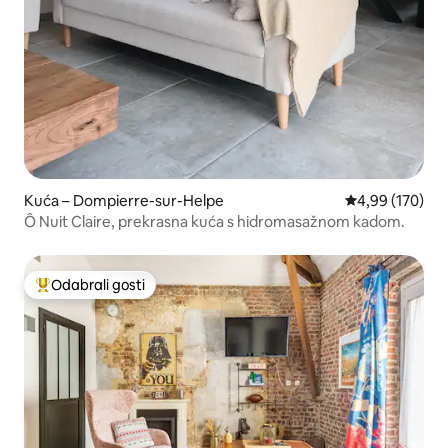
Kuća – Dompierre-sur-Helpe
Prosječna ocjen
4,99 (170)
Ô Nuit Claire, prekrasna kuća s hidromasažnom kadom.
Odabrali gosti
Među najviše rangiranima s oznakom „Odabrali gosti”