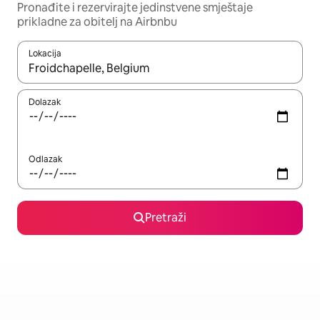
Pronađite i rezervirajte jedinstvene smještaje
prikladne za obitelj na Airbnbu
Lokacija
Kada budu dostupni rezultati, moći ćete ih pregledati koristeći
Dolazak
Odlazak
Pretraži