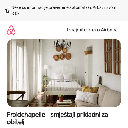
Prijeđi
Neke su informacije prevedene automatski. 
Prikaži izvorni 
na
jezik
sadržaj
Iznajmite preko Airbnba
Froidchapelle – smještaji prikladni za
obitelj