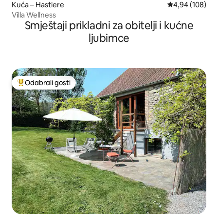
Kuća – Hastiere
Prosječna ocjen
4,94 (108)
Villa Wellness
Smještaji prikladni za obitelji i kućne
ljubimce
Odabrali gosti
Među najviše rangiranima s oznakom „Odabrali gosti”