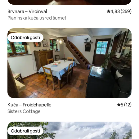
Brvnara – Viroinval
Prosječna ocjen
4,83 (259)
Planinska kuća usred šume!
Odabrali gosti
Odabrali gosti
Kuća – Froidchapelle
Prosječna 
5 (12)
Sisters Cottage
Odabrali gosti
Odabrali gosti