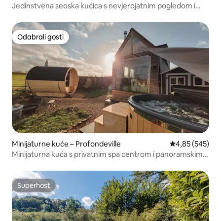
Jedinstvena seoska kućica s nevjerojatnim pogledom i
privatnim wellnessom
Odabrali gosti
Odabrali gosti
Minijaturne kuće – Profondeville
Prosječna ocjen
4,85 (545)
Minijaturna kuća s privatnim spa centrom i panoramskim
pogledom
Superhost
Superhost