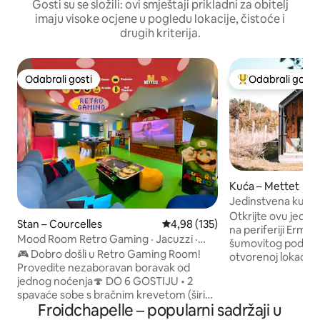
Gosti su se složili: ovi smještaji prikladni za obitelj
imaju visoke ocjene u pogledu lokacije, čistoće i
drugih kriterija.
Odabrali gosti
Odabrali gosti
Odabrali gosti
Među najviše ran
Kuća – Mettet
Jedinstvena kuća 
od 180° u blizini 
Otkrijte ovu jedin
Stan – Courcelles
Prosječna ocjena: 4,98/5, recenz
4,98 (135)
na periferiji Ermet
Mood Room Retro Gaming · Jacuzzi ·
šumovitog područja
Arkade · Sauna
🎮 Dobro došli u Retro Gaming Room!
otvorenoj lokaciji,
Provedite nezaboravan boravak od
u prekrasnom pogl
jednog noćenja🍄 DO 6 GOSTIJU • 2
Mjesto za potpuno o
spavaće sobe s bračnim krevetom (širine
polazna točka za pj
Froidchapelle – popularni sadržaji u
150 – 179 cm) + kauč na razvlačenje •
aktivnosti. Topla 