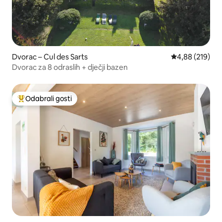
Dvorac – Cul des Sarts
Prosječna ocjen
4,88 (219)
Dvorac za 8 odraslih + dječji bazen
Odabrali gosti
Među najviše rangiranima s oznakom „Odabrali gosti”