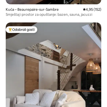
Kuća – Beaurepaire-sur-Sambre
Prosječna ocjen
4,95 (152)
Smještaj i prostor za opuštanje: bazen, sauna, jacuzzi
Odabrali gosti
Među najviše rangiranima s oznakom „Odabrali gosti”