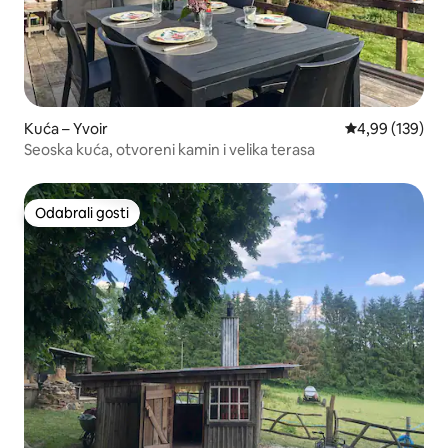
Kuća – Yvoir
Prosječna ocjen
4,99 (139)
Seoska kuća, otvoreni kamin i velika terasa
Odabrali gosti
Odabrali gosti