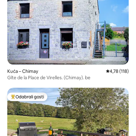
Kuća – Chimay
Prosječna ocje
4,78 (118)
Gîte de la Place de Virelles. (Chimay). be
Odabrali gosti
Među najviše rangiranima s oznakom „Odabrali gosti”