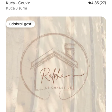
Kuća – Couvin
Prosječna ocje
4,85 (27)
Kuća u šumi
Odabrali gosti
Odabrali gosti