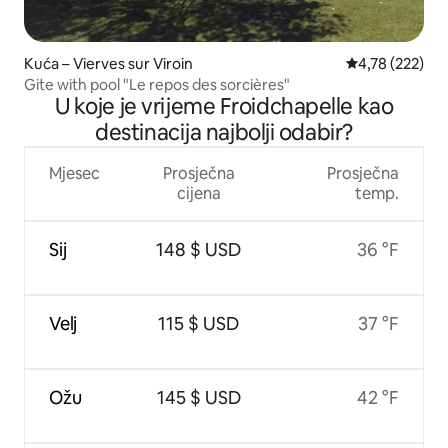
Kuća – Vierves sur Viroin
Prosječna ocjen
4,78 (222)
Gite with pool "Le repos des sorcières"
U koje je vrijeme Froidchapelle kao
destinacija najbolji odabir?
Mjesec
Prosječna
Prosječna
cijena
temp.
Sij
148 $ USD
36 °F
Velj
115 $ USD
37 °F
Ožu
145 $ USD
42 °F