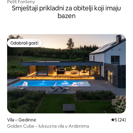
Petit Fonteny
Smještaji prikladni za obitelji koji imaju
bazen
Odabrali gosti
Odabrali gosti
Vila – Gedinne
Prosječna o
5 (24)
Golden Cube – luksuzna vila u Ardenima