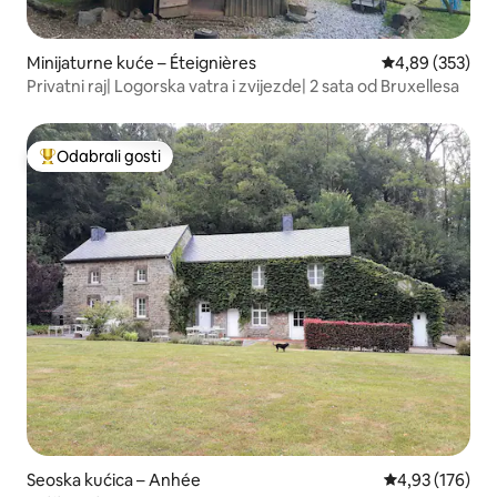
Minijaturne kuće – Éteignières
Prosječna ocjen
4,89 (353)
Privatni raj| Logorska vatra i zvijezde| 2 sata od Bruxellesa
Odabrali gosti
Među najviše rangiranima s oznakom „Odabrali gosti”
Seoska kućica – Anhée
Prosječna ocjen
4,93 (176)