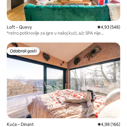
Loft – Quevy
Prosječna ocjen
4,93 (548)
*retro potkrovlje za igre u našoj kući, a/c SPA nije
obavezno
Odabrali gosti
Odabrali gosti
Kuća – Dinant
Prosječna ocjen
4,98 (166)