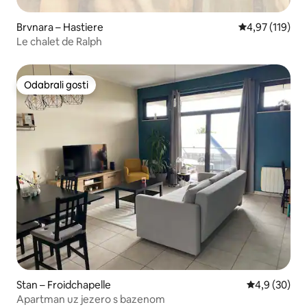
Brvnara – Hastiere
Prosječna ocjen
4,97 (119)
Le chalet de Ralph
Odabrali gosti
Odabrali gosti
Stan – Froidchapelle
Prosječna ocj
4,9 (30)
Apartman uz jezero s bazenom