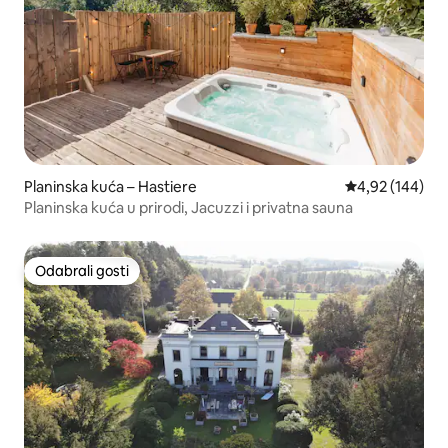
Planinska kuća – Hastiere
Prosječna ocjen
4,92 (144)
Planinska kuća u prirodi, Jacuzzi i privatna sauna
Odabrali gosti
Odabrali gosti